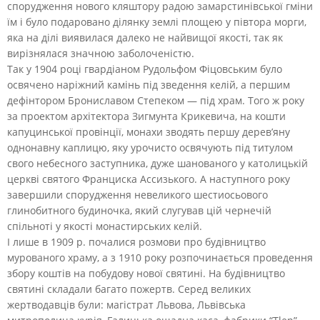
спорудження нового кляштору радою замарстинівської гміни
їм і було подаровано ділянку землі площею у півтора морги,
яка на ділі виявилася далеко не найвищої якості, так як
вирізнялася значною заболоченістю.
Так у 1904 році гвардіаном Рудольфом Фіцовським було
освячено наріжний камінь під зведення келій, а першим
дефінтором Брониславом Степеком — під храм. Того ж року
за проектом архітектора Зигмунта Крикевича, на кошти
капуцинської провінції, монахи зводять першу дерев’яну
однонавну каплицю, яку урочисто освячують під титулом
свого небесного заступника, дуже шанованого у католицькій
церкві святого Франциска Ассизького. А наступного року
завершили спорудження невеликого шестиосьового
глинобитного будиночка, який слугував цій чернечій
спільноті у якості монастирських келій.
І лише в 1909 р. почалися розмови про будівництво
мурованого храму, а з 1910 року розпочинається проведення
збору коштів на побудову нової святині. На будівництво
святині складали багато пожертв. Серед великих
жертводавців були: магістрат Львова, Львівська