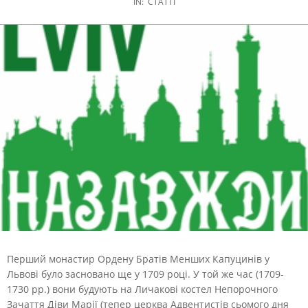
IN:
СТАТТІ
Перший монастир Ордену Братів Менших Капуцинів у
Львові було засновано ще у 1709 році. У той же час (1709-
1730 рр.) вони будують на Личакові костел Непорочного
Зачаття Діви Марії (тепер церква Адвентистів сьомого дня