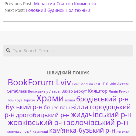
10-
Previous Post:
Монастир Святого Климентія
27
Next Post:
Головний будинок Політехніки
Search
ШВИДКИЙ ПОШУК
BookForum Lviv
ІТ ЛЬвів
Ахтем
Lviv Bandura Fest
Кляштор
Сеітаблаєв
Захар Беркут
Великдень у Львові
Львів
Ринок
Храми
бродівський р-н
Том Круз
Туризм
афіша
буський р-н
вілла
городоцький
бізнес пані
жидачівський р-н
р-н
дрогобицький р-н
жовківський р-н
золочівський р-н
кам’янка-бузький р-н
календар подій
камяниці
легенди