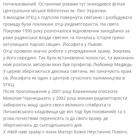
потинькований. Останніми роками тут знаходився філіал
Центральної міської бібліотеки ім. Лесі Українки.
З виходом УГКЦ з підпілля повернути святиню і розбудувати
громаду були покликані отці-редемптористи. На свято
Покрови 1990 року розпочалося відновлення занедбаної за
роки радянської влади святині та почалась історія греко-
католицької парохії свщмч. Йосафата у Львові.
Отці провели значні роботи з упорядження храму. Зокрема,
у його середині. Так було встановлено іконостас, та виконано
нові розписи, автором яких був професор Любомир Медвідь.
У церкві зберігаються декілька святинь, які означують храм
св. Йосафата як один з центрів сучасного паломництва в
УГКЦ.
Після проголошення у 2001 році блаженним єпископа
Миколая Чарнецького, у 2002 році монахи редемптористи
забирають мощі цього свого великого співбрата із
Личаківського кладовища (де він тоді був похований) та з
усіма почестями переносять їх до свого храму, де
зберігаючись до сьогоднішнього дня.
У лівій наві храму є ікона Матері Божої Неустанної Помочі,