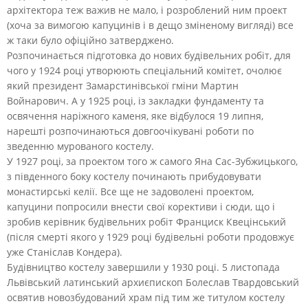
архітектора теж важив не мало, і розроблений ним проект
(хоча за вимогою капуцинів і в дещо зміненому вигляді) все
ж таки було офіційно затверджено.
Розпочинається підготовка до нових будівельних робіт, для
чого у 1924 році утворюють спеціальний комітет, очолює
який президент Замарстинівської гміни Мартин
Войнарович. А у 1925 році, із закладки фундаменту та
освячення наріжного каменя, яке відбулося 19 липня,
нарешті розпочинаються довгоочікувані роботи по
зведенню мурованого костелу.
У 1927 році, за проектом того ж самого Яна Сас-Зубжицького,
з південного боку костелу починають прибудовувати
монастирські келії. Все ще не задоволені проектом,
капуцини попросили внести свої корективи і сюди, що і
зробив керівник будівельних робіт Франциск Квецінський
(після смерті якого у 1929 році будівельні роботи продовжує
уже Станіслав Кондера).
Будівництво костелу завершили у 1930 році. 5 листопада
Львівський латинський архиєпископ Болеслав Твардовський
освятив новозбудований храм під тим же титулом костелу