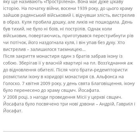
яку ще називають «Прострілена». Вона має дуже цікаву
історію. На початку війни, восени 1939 року, до цього храму
зайшов радянський військовий і, відчувши злість, вистрелив
в образ. Куля пробила дошку, але ликів не пошкодила. День
був тихий, не було ні боїв, ні пострілів. Однак коли
військовик, повертаючись, приготувався перестрибнути рів
чи потічок, його наздогнала куля, і він упав без духу. Хто
вистрелив – залишилося таємницею…
Після закриття монастиря один з братів забрав ікону із
собою. Зберігав її у власній квартирі на пл. Возз’єднання аж
до відновлення обителі. Після чого брати-редемптористи
розмістили ікону в коридорі монастиря св. Альфонса на
Голоско. 7 квітня 2009 року, у день свята Благовіщення, ікону
було перенесено до храму свщмч. Йосафата.
У 2008 році, з нагоди проведення Місії у церкві свщмч.
Йосафата було посвячено три нові дзвони – Андрій, Гавриїл і
Йосафат.
2017-