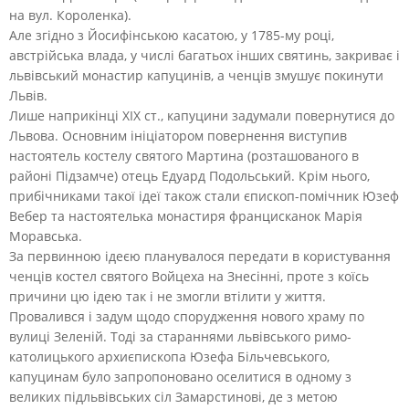
на вул. Короленка).
Але згідно з Йосифінською касатою, у 1785-му році,
австрійська влада, у числі багатьох інших святинь, закриває і
львівський монастир капуцинів, а ченців змушує покинути
Львів.
Лише наприкінці ХІХ ст., капуцини задумали повернутися до
Львова. Основним ініціатором повернення виступив
настоятель костелу святого Мартина (розташованого в
районі Підзамче) отець Едуард Подольський. Крім нього,
прибічниками такої ідеї також стали єпископ-помічник Юзеф
Вебер та настоятелька монастиря францисканок Марія
Моравська.
За первинною ідеєю планувалося передати в користування
ченців костел святого Войцеха на Знесінні, проте з коїсь
причини цю ідею так і не змогли втілити у життя.
Провалився і задум щодо спорудження нового храму по
вулиці Зеленій. Тоді за стараннями львівського римо-
католицького архиєпископа Юзефа Більчевського,
капуцинам було запропоновано оселитися в одному з
великих підльвівських сіл Замарстинові, де з метою