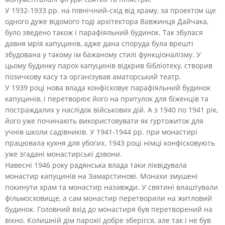
У 1932-1933 рр. на північний-схід від храму, за проектом ще
одного дуже відомого тоді архітектора Вавжинця Дайчака,
було зведено також і парафіяльний будинок. Так збулася
давня мрія капуцинів, адже дана споруда була врешті
збудована у такому їм бажаному стилі функціоналізму. У
цьому будинку парох капуцинів відкрив бібліотеку, створив
позичкову касу та організував аматорський театр.
У 1939 році нова влада конфісковує парафіяльний будинок
капуцинів, і перетворює його на притулок для біженців та
постраждалих у наслідок військових дій. А з 1940 по 1941 рік,
його уже починають використовувати як гуртожиток для
учнів школи садівників. У 1941-1944 рр. при монастирі
працювала кухня для убогих. 1943 році німці конфісковують
уже згадані монастирські дзвони.
Навесні 1946 року радянська влада таки ліквідувала
монастир капуцинів на Замарстинові. Монахи змушені
покинути храм та монастир назавжди. У святині влаштували
фільмосховище, а сам монастир перетворили на житловий
будинок. Головний вхід до монастиря був перетворений на
вікно. Колишній дім парохії добре зберігся, але так і не був