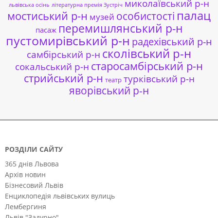
миколаївський р-н
львівська осінь
літературна премія Зустріч
палац
мостиський р-н
особистості
музей
перемишлянський р-н
пасаж
пустомирівський р-н
радехівський р-н
сколівський р-н
самбірський р-н
старосамбірський р-н
сокальський р-н
стрийський р-н
турківський р-н
театр
яворівський р-н
РОЗДІЛИ САЙТУ
365 днів Львова
Архів новин
Бізнесовий Львів
Енциклопедія львівських вулиць
Лембергиня
Львів "Задурно"