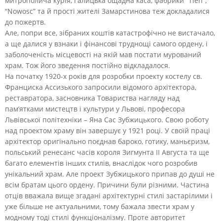
митрополича курія, Галицька ощадна каса, фабрики “Tlen”,
“Nowosc” та й прості жителі Замарстинова теж докладалися
до пожертв.
Але, попри все, зібраних коштів катастрофічно не вистачало,
а ще далися у взнаки і фінансові труднощі самого ордену, і
заболоченість місцевості на якій мав постати мурований
храм. Тож його зведення постійно відкладалося.
На початку 1920-х років для розробки проекту костелу св.
Франциска Ассизького запросили відомого архітектора,
реставратора, засновника Товариства нагляду над
пам’ятками мистецтв і культури у Львові, професора
Львівської політехніки – Яна Сас Зубжицького. Свою роботу
над проектом храму він завершує у 1921 році. У своїй праці
архітектор оригінально поєднав бароко, готику, маньєризм,
польський ренесанс часів короля Зигмунта ІІ Августа та ще
багато елементів інших стилів, внаслідок чого розробив
унікальний храм. Але проект Зубжицького припав до душі не
всім братам цього ордену. Причини були різними. Частина
отців вважала вище згадані архітектурні стилі застарілими і
уже більше не актуальними, тому бажала звести храм у
модному тоді стилі функціоналізму. Проте авторитет