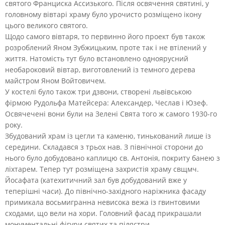
святого Франциска Ассизького. Після освячення святині, у
головному вівтарі храму було урочисто розміщено ікону
цього великого святого.
Щодо самого вівтаря, то первинно його проект був також
розроблений Яном Зубжицьким, проте так і не втілений у
життя. Натомість тут було встановлено одноярусний
необароковий вівтар, виготовлений із темного дерева
майстром Яном Войтовичем.
У костелі було також три дзвони, створені львівською
фірмою Рудольфа Матейсера: Александер, Чеслав і Юзеф.
Освячечені вони були на Зелені Свята того ж самого 1930-го
року.
Збудований храм із цегли та каменю, тинькований лише із
середини. Складався з трьох нав. З північної сторони до
нього було добудовано каплицю св. Антонія, покриту банею з
ліхтарем. Тепер тут розміщена захристія храму свщмч.
Йосафата (катехитичний зал був добудований вже у
теперішні часи). До північно-західного наріжника фасаду
примикала восьмигранна невисока вежа із гвинтовими
сходами, що вели на хори. Головний фасад прикрашали
монументальні фігури святих та пілястри.