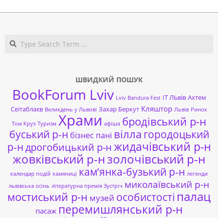
Search
ШВИДКИЙ ПОШУК
BookForum Lviv
ІТ ЛЬвів
Ахтем
Lviv Bandura Fest
Кляштор
Сеітаблаєв
Захар Беркут
Великдень у Львові
Львів
Ринок
Храми
бродівський р-н
Том Круз
Туризм
афіша
буський р-н
вілла
городоцький
бізнес пані
жидачівський р-н
р-н
дрогобицький р-н
жовківський р-н
золочівський р-н
кам’янка-бузький р-н
календар подій
камяниці
легенди
миколаївський р-н
львівська осінь
літературна премія Зустріч
палац
мостиський р-н
особистості
музей
перемишлянський р-н
пасаж