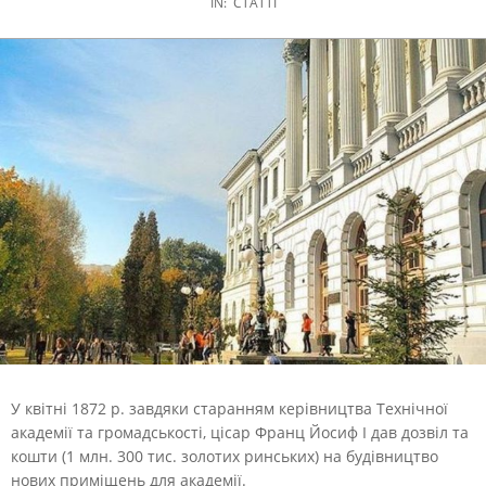
IN:
СТАТТІ
У квітні 1872 р. завдяки старанням керівництва Технічної
академії та громадськості, цісар Франц Йосиф І дав дозвіл та
кошти (1 млн. 300 тис. золотих ринських) на будівництво
нових приміщень для академії.