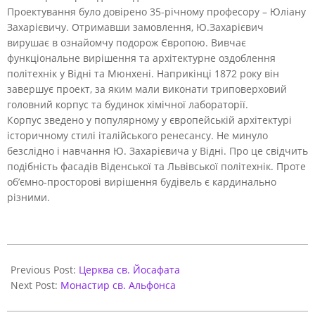
Проектування було довірено 35-річному професору – Юліану
Захарієвичу.
Отримавши замовлення, Ю.Захарієвич
вирушає в ознайомчу подорож Європою. Вивчає
функціональне вирішення та архітектурне оздоблення
політехнік у Відні та Мюнхені. Наприкінці 1872 року він
завершує проект, за яким мали виконати триповерховий
головний корпус та будинок хімічної лабораторії.
Корпус зведено у популярному у європейській архітектурі
історичному стилі італійського ренесансу. Не минуло
безслідно і навчання Ю. Захарієвича у Відні. Про це свідчить
подібність фасадів Віденської та Львівської політехнік. Проте
об’ємно-просторові вирішення будівель є кардинально
різними.
2017-
10-
Previous Post:
Церква св. Йосафата
27
Next Post:
Монастир св. Альфонса