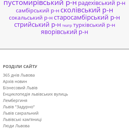
пустомирівський р-н
радехівський р-н
сколівський р-н
самбірський р-н
старосамбірський р-н
сокальський р-н
стрийський р-н
турківський р-н
театр
яворівський р-н
РОЗДІЛИ САЙТУ
365 днів Львова
Архів новин
Бізнесовий Львів
Енциклопедія львівських вулиць
Лембергиня
Львів "Задурно"
Львів сакральний
Львівські кам'яниці
Люди Львова