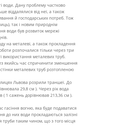
і води. Дану проблему частково
е віддалялися від неї, а також
живання й господарських потреб. Тож
ниць), так і новим природнім
ня води був розвиток мережі
нів.
оду на металеві, а також прокладення
 роботи розпочалися тільки через три
ті використання металевих труб.
через якийсь час спричинити зменшення
 стінки металевих труб розтопленою
 вулицях Львова розрили траншеї. До
внювала 29,8 см ). Через рік вода
( 1 сажень дорівнював 213,36 см ).
ас гасіння вогню, яка буде подаватися
ня до них води прокладаються залізні
ся труби таким чином, що з того місця