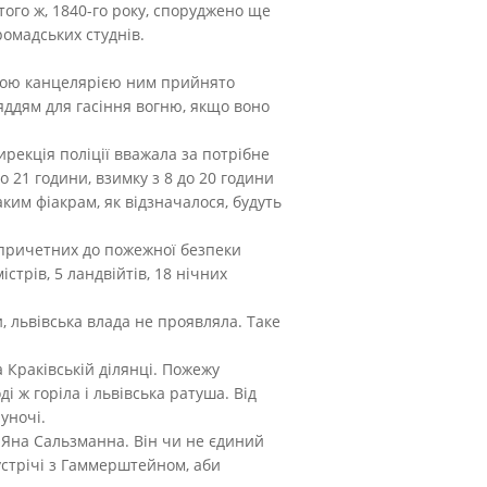
того ж, 1840-го року, споруджено ще
ромадських студнів.
рною канцелярією ним прийнято
яддям для гасіння вогню, якщо воно
ирекція поліції вважала за потрібне
о 21 години, взимку з 8 до 20 години
ким фіакрам, як відзначалося, будуть
, причетних до пожежної безпеки
істрів, 5 ландвійтів, 18 нічних
, львівська влада не проявляла. Таке
а Краківській ділянці. Пожежу
ж горіла і львівська ратуша. Від
уночі.
я Яна Сальзманна. Він чи не єдиний
устрічі з Гаммерштейном, аби