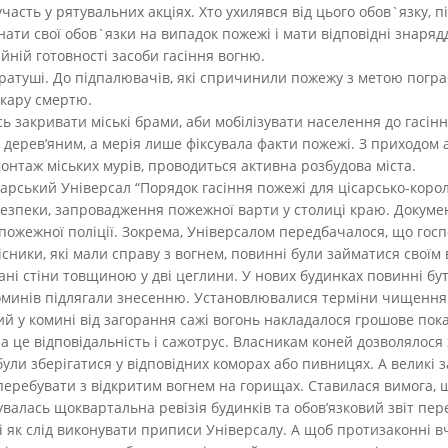
участь у рятувальних акціях. Хто ухилявся від цього обов`язку,
нати свої обов`язки на випадок пожежі і мати відповідні знаряд
йній готовності засоби гасіння вогню.
у ратуші. До підпалювачів, які спричинили пожежу з метою погр
 кару смертю.
сь закривати міські брами, аби мобілізувати населення до гасінн
 дерев’яним, а мерія лише фіксувала факти пожежі. З приходом 
онтаж міських мурів, проводиться активна розбудова міста.
ісарський Універсал “Порядок гасіння пожежі для цісарсько-корол
зпеки, запровадження пожежної варти у столиці краю. Документ
пожежної поліції. Зокрема, Універсалом передбачалося, що госпо
місники, які мали справу з вогнем, повинні були займатися своїм
ні стіни товщиною у дві цеглини. У нових будинках повинні бу
 коминів підлягали знесенню. Установлювалися терміни чищення 
й у комині від загорання сажі вогонь накладалося грошове пока
за це відповідальність і сажотрус. Власникам коней дозволялося 
були зберігатися у відповідних коморах або пивницях. А великі за
ребувати з відкритим вогнем на горищах. Ставилася вимога, щ
валась щоквартальна ревізія будинків та обов’язковий звіт перед
 як слід виконувати приписи Універсалу. А щоб протизаконні 