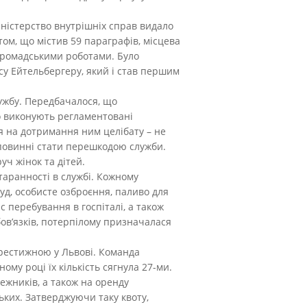
іністерство внутрішніх справ видало
ом, що містив 59 параграфів, місцева
 громадськими роботами. Було
у Ейтельбергеру, який і став першим
лужбу. Передбачалося, що
но виконують регламентовані
я на дотримання ним целібату – не
 повинні стати перешкодою служби.
ч жінок та дітей.
аранності в службі. Кожному
уд, особисте озброєння, паливо для
с перебування в госпіталі, а також
бов’язків, потерпілому призначалася
престижною у Львові. Команда
ому році їх кількість сягнула 27-ми.
жежників, а також на оренду
ких. Затверджуючи таку квоту,