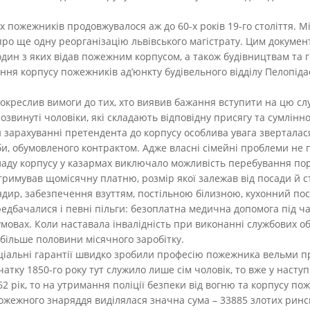
 пожежників продовжувалося аж до 60-х років 19-го століття. М
ро ще одну реорганізацію львівського магістрату. Цим документ
один з яких відав пожежним корпусом, а також будівництвам та
я корпусу пожежників ад’юнкту будівельного відділу Пелопідас
 окреслив вимоги до тих, хто виявив бажання вступити на цю с
звинуті чоловіки, які складають відповідну присягу та сумлін
и зарахуванні претендента до корпусу особлива увага зверталас
и, обумовленого контрактом. Адже власні сімейні проблеми не
ладу корпусу у казармах виключало можливість перебування пору
имував щомісячну платню, розмір якої залежав від посади й ст
дир, забезпечення взуттям, постільною білизною, кухонний пос
редбачалися і певні пільги: безоплатна медична допомога під ча
умовах. Коли наставала інвалідність при виконанні службових о
 більше половини місячного заробітку.
оціальні гарантії швидко зробили професію пожежника вельми 
атку 1850-го року тут служило лише сім чоловік, то вже у наступн
2 рік, то на утримання поліції безпеки від вогню та корпусу по
жежного знаряддя виділялася значна сума – 33885 злотих ринсь