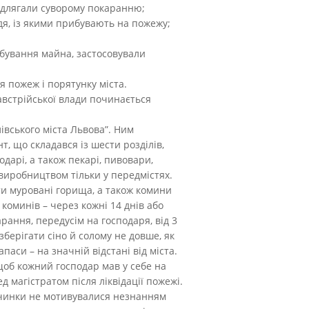
 підлягали суворому покаранню;
дя, із якими прибувають на пожежу;
абування майна, застосовували
я пожеж і порятунку міста.
австрійської влади починається
івського міста Львова”. Ним
, що складався із шести розділів,
дарі, а також пекарі, пивовари,
 виробництвом тільки у передмістях.
ти муровані горища, а також комини
коминів – через кожні 14 днів або
рання, передусім на господаря, від 3
зберігати сіно й солому не довше, як
паси – на значній відстані від міста.
об кожний господар мав у себе на
 магістратом після ліквідації пожежі.
вчинки не мотивувалися незнанням