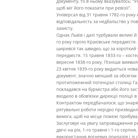
документу, то в ньому вказувалось: 
щоб міг його показати при ревізії”.
Універсал від 31 травня 1782-го рок
відповідальність за недбальство у по
захисту.
Однак Львів і далі турбували великі й
го року горіло Краківське передмістя
ширився так швидко, що за короткий ч
передмістя. 15 травня 1833-го – кост
вересня 1838-го року. Пізніше виявило
23 квітня 1839-го року видається нов
документ, значно менший за обсягом в
протипожежний потенціал столиці Га
покладався на бурмістра або його зас
входило в обов’язки дирекції поліції в
Контрактом передбачалося, що знаряд
рятувальні роботи нерідко призводили
вимога, щоб на місце пожежі прибувал
Заслуговує на увагу запровадження ре
двічі на рік, 1-го травня і 1-го серп
використання вогневих приладів і зі 