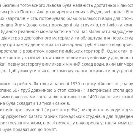
езпеки тогочасного Львова була наявність достатньої кількост
м річка Полтва. Але розширення нових забудов, які щораз більш
х кварталів міста, потребувало більшої кількості води для спо
радиційним (водогони, прокладені від струмків, потічків та кри
 Єдиною реальною можливістю на той час збільшити надходжен
 діаметра з довговічного матеріалу, та облаштування нових студ
алу про заміну дерев’яних та гончарних труб міського водопров
х зростала із розвитком нових приміських територій. Однак такі
м коштів у казні міста, а також певними сумнівами у доцільнос
ka”, певну засторогу викликав хімічний склад води, який міг 
ів. Щоб уникнути цього, рекомендувалося покривати внутрішні
ялися за роботу. Як тільки навесні 1839-го року зійшов сніг, на
опано 507 труб довжиною 5 стоп кожна ( 1 австрійська стопа дорі
вими водогонами загальною протяжністю 1400 віденських сажнів 
на була складати 13 тисяч сажнів.
тачів про зручності ( у разі потреби ) використання води під ч
руджуються багато гарних громадських студнів, а для підведен
пристосування, яким, в разі пожежі, у водопровід уставлятимуть
и буде подаватися до помп”.