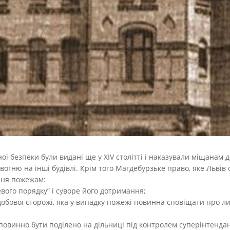
ї безпеки були видані ще у XIV столітті і наказували міщанам до
вогню на інші будівлі.
Крім того Магдебурзьке право, яке Львів 
ння пожежам:
вого порядку” і суворе його дотримання;
обової сторожі, яка у випадку пожежі повинна сповіщати про ли
 повинно бути поділено на дільниці під контролем суперінтендан