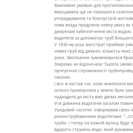
Важливою умовою для протипожежної б
вирішувала ще не перекрита склепіння
упорядкування та благоустрій житлови
нова влада приділяла певну увагу як т
джерелам забезпечення міста водою.
водотягів за допомогою труб більшого
У 1836-му році магістрат приймає ухв
нових труб від джерел, кількість яки
роки. Зволікання зумовлювалося брако
Зокрема, як відзначала “Gazeta Lwows
пропускної спроможності трубопровод
смолою.
І все ж настав час, коли землекопи вз
осінніх приморозків у землю було зак
надходила до міста вже двома метале
Уся довжина водогонів загалом повин
Урядовий часопис інформував своїх чи
реконструйованими водотягами: “…Спо
труби. І тепер на кожній вулиці буде 
вдарить струмінь води, який рукавам