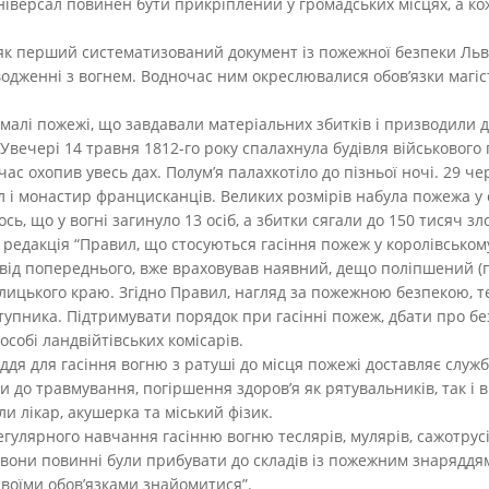
“Універсал повинен бути прикріплений у громадських місцях, а 
у як перший систематизований документ із пожежної безпеки Л
водженні з вогнем. Водночас ним окреслювалися обов’язки магі
 малі пожежі, що завдавали матеріальних збитків і призводили д
. Увечері 14 травня 1812-го року спалахнула будівля військового
ас охопив увесь дах. Полум’я палахкотіло до пізньої ночі. 29 че
ел і монастир францисканців. Великих розмірів набула пожежа у 
сь, що у вогні загинуло 13 осіб, а збитки сягали до 150 тисяч з
а редакція “Правил, що стосуються гасіння пожеж у королівськом
ід попереднього, вже враховував наявний, дещо поліпшений (пер
лицького краю. Згідно Правил, нагляд за пожежною безпекою, 
тупника. Підтримувати порядок при гасінні пожеж, дбати про бе
 особі ландвійтівських комісарів.
дя для гасіння вогню з ратуші до місця пожежі доставляє служ
 до травмування, погіршення здоров’я як рятувальників, так і в
и лікар, акушерка та міський фізик.
гулярного навчання гасінню вогню теслярів, мулярів, сажотрусів
ня, вони повинні були прибувати до складів із пожежним знаряддя
своїми обов’язками знайомитися”.