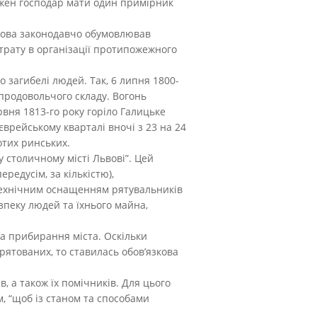
кожен господар мати один примірник
ьвова законодавчо обумовлював
страту в організації протипожежного
о загибелі людей. Так, 6 липня 1800-
 продовольчого складу. Вогонь
рвня 1813-го року горіло Галицьке
єврейському кварталі вночі з 23 на 24
лотих ринських.
у столичному місті Львові”. Цей
едусім, за кількістю),
технічним оснащенням рятувальників
зпеку людей та їхнього майна,
ба прибирання міста. Оскільки
рятованих, то ставилась обов’язкова
, а також їх помічників. Для цього
м, “щоб із станом та способами