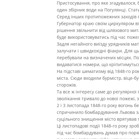
Пристосування, про яке згадувалося, 
один збірник води на Погулянці. Стат
Серед інших протипожежних заходів п
Губернатор краю своїм циркуляром ві
рішення звільнити від шляхового мит
буде використовуватись під час поже
Задля негайного виїзду урядників маг
залучати і швидкохідні фіакри. Для ць
перебували на визначених місцях. Пов
видаватися номери, що кріпитимуться 
На підставі шематизму від 1848-го р
міста. Сюди входили бурмістр, віце-бур
сторожів.
Та все ж інтересу саме до регулярної
зволікання тривало до нової пожежі,
2 і 3 листопада 1848-го року вогонь 
спричинило бомбардування Львова за 
суцільного знищення місто врятував 
Ці листопадові події 1848-го року зр
під час бомбардувань думав про порят