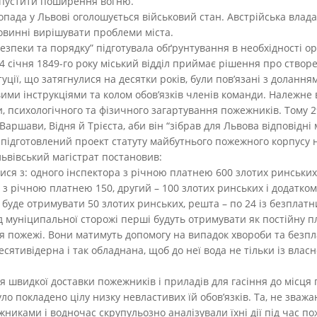
опустити поширення вогню.
опада у Львові оголошується військовий стан. Австрійська влада
 повинні вирішувати проблеми міста.
безпеки та порядку” підготувала обґрунтування в необхідності о
 4 січня 1849-го року міський відділ приймає рішення про створ
уції, що затягнулися на десятки років, були пов’язані з доланн
ими інструкціями та колом обов’язків членів команди. Належне
и, психологічного та фізичного загартування пожежників. Тому 2
аршави, Відня й Трієста, аби він “зібрав для Львова відповідні 
ув підготовлений проект статуту майбутнього пожежного корпусу
ьвівський магістрат постановив:
ися з: одного інспектора з річною платнею 600 злотих ринськи
 з річною платнею 150, другий – 100 злотих ринських і додатко
 буде отримувати 50 злотих ринських, решта – по 24 із безплат
д муніципальної сторожі перші будуть отримувати як постійну п
ння пожежі. Вони матимуть допомогу на випадок хвороби та безп
сятивідерна і так обладнана, щоб до неї вода не тільки із власн
я швидкої доставки пожежників і приладів для гасіння до місця 
ло покладено цілу низку невластивих їй обов’язків. Та, не зва
иками і водночас скрупульозно аналізували їхні дії під час по