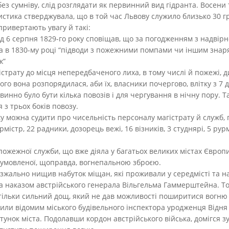
без сумніву, слід розглядати як первинний вид гідранта. Восени 
истика стверджувала, що в той час Львову служило близько 30 г
ривертають увагу й такі:
д 6 серпня 1829-го року сповіщав, що за погодженням з надві
а в 1830-му році “підводи з пожежними помпами чи іншим знар
ж”
істрату до місця непередбаченого лиха, в тому числі й пожежі, д
ого вона розпорядилася, аби їх, власники почергово, влітку з 7 д
инно було бути кілька повозів і для чергування в нічну пору. Та
з трьох боків повозу.
оку можна судити про чисельність персоналу магістрату й служб
містр, 22 радники, дозорець вежі, 16 візників, 3 студнярі, 5 рурм
 пожежної служби, що вже діяла у багатьох великих містах Європи
 зумовленої, щоправда, вогнепальною зброєю.
безжально нищив набуток міщан, які проживали у середмісті та н
наказом австрійського генерала Вільгельма Гаммерштейна. Тоді 
тільки сильний дощ, який не дав можливості поширитися вогню 
обили відомим міського будівельного інспектора уродженця Відн
унок міста. Подолавши кордон австрійського війська, домігся з