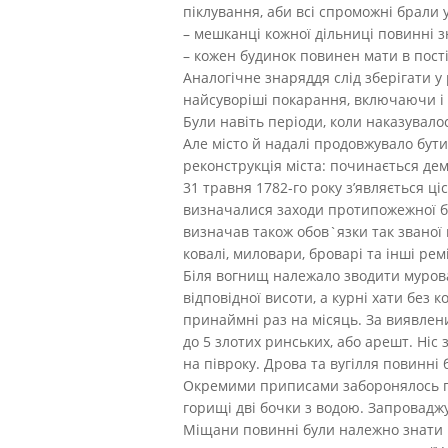
піклування, аби всі спроможні брали 
– мешканці кожної дільниці повинні з
– кожен будинок повинен мати в пості
Аналогічне знаряддя слід зберігати 
найсуворіші покарання, включаючи і
Були навіть періоди, коли наказувало
Але місто й надалі продовжувало бути
реконструкція міста: починається дем
31 травня 1782-го року з’являється ц
визначалися заходи протипожежної бе
визначав також обов`язки так званої 
ковалі, миловари, броварі та інші ре
Біля вогнищ належало зводити мурова
відповідної висоти, а курні хати без
принаймні раз на місяць. За виявлени
до 5 злотих ринських, або арешт. Ніс 
на півроку. Дрова та вугілля повинні 
Окремими приписами заборонялось пе
горищі дві бочки з водою. Запроваджу
Міщани повинні були належно знати і