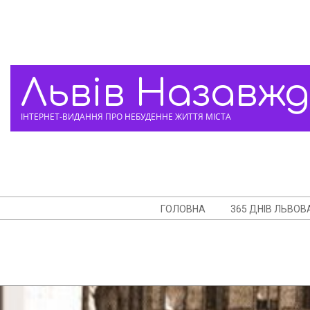
Skip
to
content
Львів Назавж
ІНТЕРНЕТ-ВИДАННЯ ПРО НЕБУДЕННЕ ЖИТТЯ МІСТА
Navigation
ГОЛОВНА
365 ДНІВ ЛЬВОВ
Menu