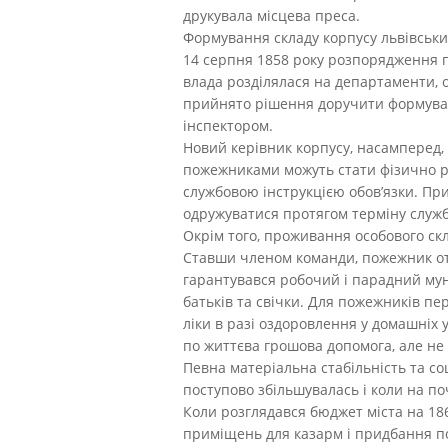
друкувала місцева преса.
Формування складу корпусу львівських
14 серпня 1858 року розпорядження п
влада розділялася на департаменти, 
прийнято рішення доручити формуванн
інспектором.
Новий керівник корпусу, насамперед,
пожежниками можуть стати фізично ро
службовою інструкцією обов’язки. Пр
одружуватися протягом терміну служб
Окрім того, проживання особового ск
Ставши членом команди, пожежник отр
гарантувався робочий і парадний мун
батьків та свічки. Для пожежників пе
ліки в разі оздоровлення у домашніх 
по життєва грошова допомога, але не
Певна матеріальна стабільність та с
поступово збільшувалась і коли на поч
Коли розглядався бюджет міста на 186
приміщень для казарм і придбання по