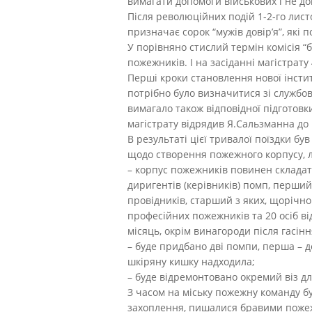
вимагати допомоги військових і не д
Після революційних подій 1-2-го лист
призначає сорок “мужів довір’я”, які
У порівняно стислий термін комісія “
пожежників. І на засіданні магістрату
Перші кроки становлення нової інстит
потрібно було визначитися зі службов
вимагало також відповідної підготовк
магістрату відрядив Я.Сальзманна до В
В результаті цієї тривалої поїздки б
щодо створення пожежного корпусу, л
– корпус пожежників повинен складат
диригентів (керівників) помп, перший
провідників, старший з яких, щорічно
професійних пожежників та 20 осіб ві
місяць, окрім винагороди після гасі
– буде придбано дві помпи, перша – де
шкіряну кишку надходила;
– буде відремонтовано окремий віз дл
З часом на міську пожежну команду бу
захоплення, пишалися бравими пожежн