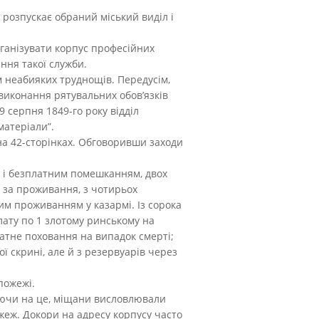
 розпускає обраний міський виділ і
рганізувати корпус професійних
ення такої служби.
ям неабияких труднощів. Передусім,
 виконання рятувальних обов’язків
9 серпня 1849-го року відділ
матеріали”.
 на 42-сторінках. Обговоривши заходи
х і безплатним помешканням, двох
м за проживання, з чотирьох
ним проживанням у казармі. Із сорока
лату по 1 злотому ринському на
латне поховання на випадок смерті;
ої скрині, але й з резервуарів через
пожежі.
жаючи на це, міщани висловлювали
жеж. Докори на адресу корпусу часто