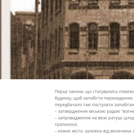
Перші закони, що стосувались пожежно
будинку, щоб запобігти перекиданню 
передбачало такі постулати запобіга
– затвердження міською радою “вогне
– запровадження на вежі ратуші цілод
трапилося;
– кожне місто, залежно від величини,