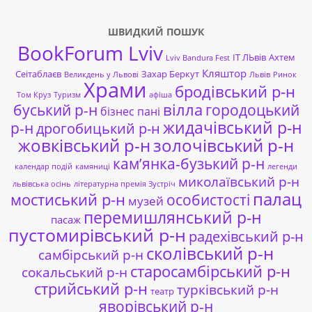
ШВИДКИЙ ПОШУК
BookForum Lviv
ІТ ЛЬвів
Ахтем
Lviv Bandura Fest
Кляштор
Сеітаблаєв
Захар Беркут
Великдень у Львові
Львів
Ринок
Храми
бродівський р-н
Том Круз
Туризм
афіша
буський р-н
вілла
городоцький
бізнес пані
жидачівський р-н
р-н
дрогобицький р-н
жовківський р-н
золочівський р-н
кам’янка-бузький р-н
календар подій
камяниці
легенди
миколаївський р-н
львівська осінь
літературна премія Зустріч
палац
мостиський р-н
особистості
музей
перемишлянський р-н
пасаж
пустомирівський р-н
радехівський р-н
сколівський р-н
самбірський р-н
старосамбірський р-н
сокальський р-н
стрийський р-н
турківський р-н
театр
яворівський р-н