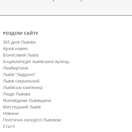
РОЗДІЛИ САЙТУ
365 днів Львова
Архів новин
Бізнесовий Львів
Енциклопедія львівських вулиць
Лембергиня
Львів "Задурно"
Львів сакральний
Львівські кам'яниці
Люди Львова
Маловідома Львівщина
Мистецький Львів
Новини
Політичні екскурсії Львовом
Статті