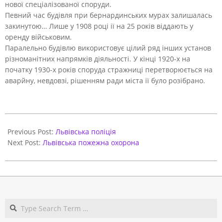
нової спеціалізованої споруди.
Певний час будівля при бернардинських мурах залишалась
закинутою… Лише у 1908 році ії на 25 років віддають у
оренду військовим.
Паралельно будівлю використовує цілий ряд інших установ
різноманітних напрямків діяльності. У кінці 1920-х на
початку 1930-х років споруда стражниці перетворюється на
аварйну, невдовзі, рішенням ради міста ії було розібрано.
2017-
10-
Previous Post:
Львівська поліція
27
Next Post:
Львівська пожежна охорона
Search