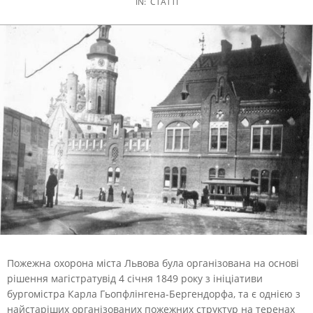
IN:
СТАТТІ
Пожежна охорона міста Львова була організована на основі
рішення магістратувід 4 січня 1849 року з ініціативи
бургомістра Карла Гьопфлінгена-Бергендорфа, та є однією з
найстаріших організованих пожежних структур на теренах