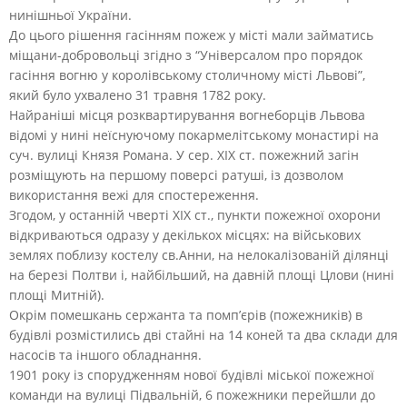
нинішньої України.
До цього рішення гасінням пожеж у місті мали займатись
міщани-добровольці згідно з “Універсалом про порядок
гасіння вогню у королівському столичному місті Львові”,
який було ухвалено 31 травня 1782 року.
Найраніші місця розквартирування вогнеборців Львова
відомі у нині неїснуючому покармелітському монастирі на
суч. вулиці Князя Романа. У сер. XIX ст. пожежний загін
розміщують на першому поверсі ратуші, із дозволом
використання вежі для спостереження.
Згодом, у останній чверті XIX ст., пункти пожежної охорони
відкриваються одразу у декількох місцях: на військових
землях поблизу костелу св.Анни, на нелокалізованій ділянці
на березі Полтви і, найбільший, на давній площі Цлови (нині
площі Митній).
Окрім помешкань сержанта та помп’єрів (пожежників) в
будівлі розмістились дві стайні на 14 коней та два склади для
насосів та іншого обладнання.
1901 року із спорудженням нової будівлі міської пожежної
команди на вулиці Підвальній, 6 пожежники перейшли до