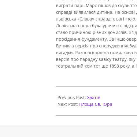
виграти парі, Марс пішов до скульптор
справді виявилася дитина. На основі
львівська «Слава» справді є вагітною.
Львівська опера була урочисто відкри
стало причиною різних домислів. Згід
просідання фундаменту. За іншоюверс
Виникла версія про спорудженнясбудів
вигадки. Розповсюджена помилкова ве
версія про парадну завісу театру, як
театральний комітет ще 1898 року, а
2017-
10-
Previous Post:
Хватів
27
Next Post:
Площа Св. Юра