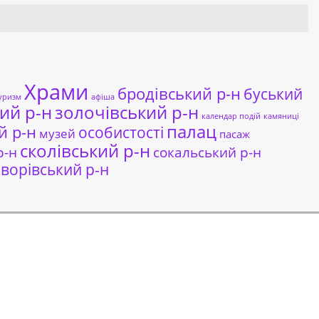
Храми
бродівський р-н
буський
уризм
афіша
ий р-н
золочівський р-н
календар подій
камяниці
палац
й р-н
особистості
музей
пасаж
сколівський р-н
сокальський р-н
р-н
ворівський р-н