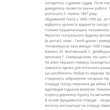
погодитись з думкою суддів. Після на
доводилось провести значні роботи. 
розпочато 5 червня 1897 року.
Збудований театр у 1895-1900 рр. за 
відбулось урочисте відкриття театру
Соломія Крушельницька, письменник 
Фронтон театрального будинку вінчає
(в центрі), зліва – Геній драми і комед
Чотириярусна зала вміщує 1000 глядач
Баронч, Ю. Белтовський, С. Дембіцьки
виконана Г. Семирадським. На сцені 
На рівні першого поверху знаходитьс
навпроти одного для оптичного розшир
що уособлюють Любов (із амуром), Заз
створюють зображення чотирьох пір рок
Споруда театру пережила дві війни і 
відповідав тодішнім вимогам. Пожежна
існуючу дерев’яну підлогу по металев
В основі фундаментів споруди – неодн
початку експлуатації на споруді з’яв