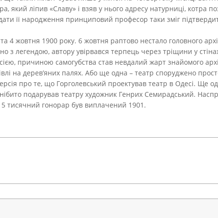
а, який ліпив «Славу» і взяв у нього адресу натурниці, котра по
 дати її народження принциповий професор таки зміг підтвердит
та 4 жовтня 1900 року. 6 жовтня раптово нестало головного арх
но з легендою, автору увірвався терпець через тріщини у стінах
ією, причиною самогубства став невдалий жарт знайомого архі
лі на дерев’яних палях. Або ще одна – театр споруджено просто
рсія про те, що Горголевський проектував театр в Одесі. Ще 
у нібито подарував театру художник Генрих Семирадський. Наспр
 15 тисячний гонорар був виплачений 1901.