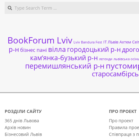
BookForum Lviv
ІТ ЛЬвів
Ахтем Сеі
Lviv Bandura Fest
р-н
вілла
городоцький р-н
дрог
бізнес пані
кам’янка-бузький р-н
легенди
львівська осін
пустоми
перемишлянський р-н
старосамбірсь
РОЗДІЛИ САЙТУ
ПРО ПРОЕКТ
365 днів Львова
Про проект
Архів новин
Правила прое
Бізнесовий Львів
Співпраця з 