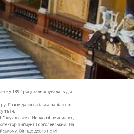
аче у 1892 році завершувалась дія
у. Розглядалось кілька варіантів:
у та ін.
 Голуховських. Невдовзі виявилось,
хітектор Зиґмунт Ґорґолевський. На
йському. Він ще довго не міг