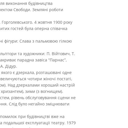
 Для виконання будівництва
пектом Свободи. Земляні роботи
 Горголевського. 4 жовтня 1900 року
итих гостей була оперна співачка
і фігури: Слава з пальмовою гілкою
льптори та художники: П. Війтович, Т.
закриває парадна завіса “Парнас”,
А. Дідур.
якого є дзеркала, розташовані одне
звеличуються чотири жіночі постаті,
рком). Над дзеркалами хороший настрій
ж хризантем), зими (з вогнищем).
истем, рівень обслуговування сцени не
ення. Слід було негайно зміцнювати
к помилок при будівництві вже на
а подальшої експлуатації театру. 1979