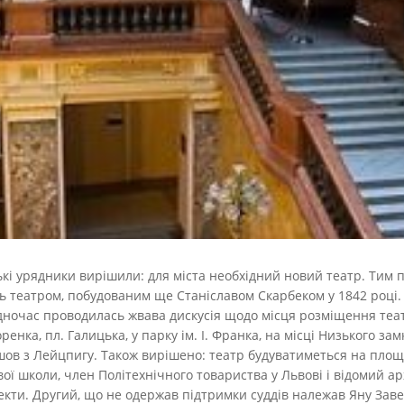
кі урядники вирішили: для міста необхідний новий театр. Тим п
сь театром, побудованим ще Станіславом Скарбеком у 1842 році.
дночас проводилась жвава дискусія щодо місця розміщення театр
оренка, пл. Галицька, у парку ім. І. Франка, на місці Низького замк
шов з Лейцпигу. Також вирішено: театр будуватиметься на площі
ї школи, член Політехнічного товариства у Львові і відомий ар
екти. Другий, що не одержав підтримки суддів належав Яну Заве