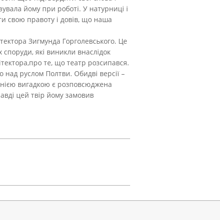
зувала йому при роботі. У натурниці і
и свою правоту і довів, що наша
ітектора Зигмунда Горголевського. Це
 споруди, які виникли внаслідок
тектора,про те, що театр розсипався.
 над руслом Полтви. Обидві версії –
однією вигадкою є розповсюджена
авді цей твір йому замовив