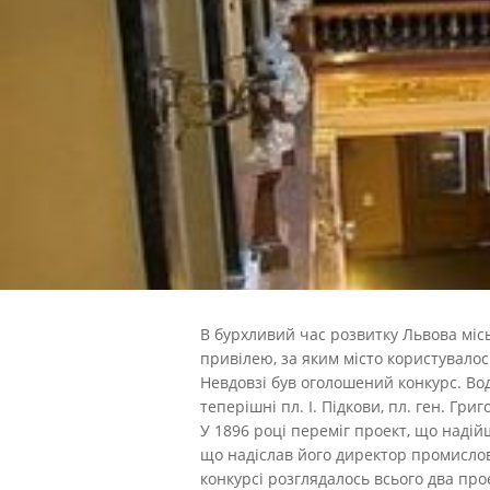
В бурхливий час розвитку Львова місь
привілею, за яким місто користувало
Невдовзі був оголошений конкурс. Во
теперішні пл. І. Підкови, пл. ген. Григ
У 1896 році переміг проект, що надій
що надіслав його директор промислово
конкурсі розглядалось всього два про