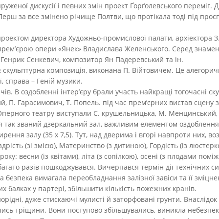
пруженої дискусії і певних змін проект Ґорґолевського переміг.
Перш за все змінено річище Полтви, що протікала тоді під прос
проектом директора Художньо-промислової палати, архіектора З.
 прем’єрою опери «Янек» Владислава Желенського. Серед знамен
Генрик Сенкевич, композитор Ян Падеревський та ін.
 скульптурна композиція, виконана П. Війтовичем. Це алегоричн
ії, справа – Геній музики.
ів. В оздобленні інтер’єру брали участь найкращі тогочасні ску
й, П. Гарасимович, Т. Попель. під час прем’єрних вистав сцену 
Оперного театру виступали С. крушельницька, М. Менцинський, 
я так званий дзеркальний зал, важливим елементом оздоблення 
ення залу (35 х 7,5). Тут, над дверима і вгорі навпроти них, во
дрість (зі змією), Материнство (з дитиною), Гордість (із люсте
у: весни (із квітами), літа (з сопілкою), осені (з плодами помі
багато разів пошкоджувався. Вичерпався термін дії технічних с
 безпека вимагала переобладнання залізної завіси та її зміцн
их балках у партері, збільшити кількість пожежних кранів.
орідні, дуже стискаючі мулисті й заторфовані грунти. Внаслідо
ились тріщини. Вони поступово збільшувались, виникла небезпек