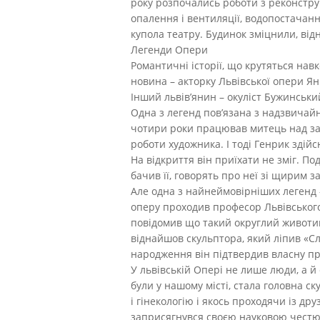
року розпочались роботи з реконструк
опалення і вентиляції, водопостачанн
купола театру. Будинок зміцнили, відн
Легенди Опери
Романтичні історії, що крутяться нав
новина – акторку Львівської опери Я
Інший львів’янин – окуліст Бужинськи
Одна з легенд пов’язана з надзвичай
чотири роки працював митець над зав
роботи художника. І тоді Генрик здій
На відкриття він приїхати не зміг. По
бачив її, говорять про неї зі щирим 
Але одна з найнеймовірніших легенд –
оперу проходив професор Львівського
повідомив що такий округлий животик я
віднайшов скульптора, який ліпив «Сла
народження він підтвердив власну пр
У львівській Опері не лише люди, а й
були у нашому місті, стала головна с
і гінекологію і якось проходячи із д
заприсягнувся своєю науковою честю, 