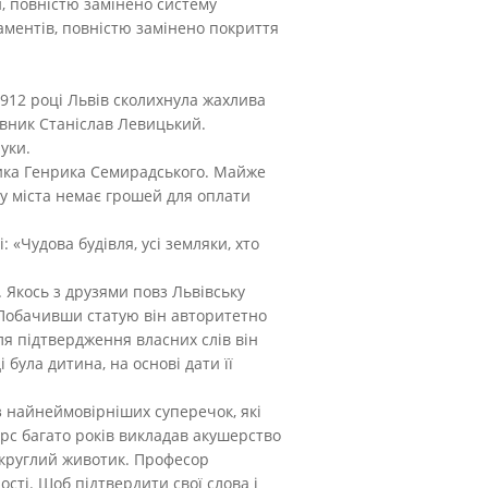
и, повністю замінено систему
даментів, повністю замінено покриття
1912 році Львів сколихнула жахлива
авник Станіслав Левицький.
уки.
ника Генрика Семирадського. Майже
у міста немає грошей для оплати
 «Чудова будівля, усі земляки, хто
. Якось з друзями повз Львівську
 Побачивши статую він авторитетно
Для підтвердження власних слів він
 була дитина, на основі дати її
з найнеймовірніших суперечок, які
арс багато років викладав акушерство
 округлий животик. Професор
сті. Щоб підтвердити свої слова і