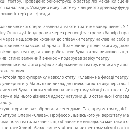
ції театру. Проведено реконструкцію застарілої механіки сцен
я і каналізації. Укладено нову систему кільцевого дренажу фун
овили інтер’єри і фасади.
коло львівської опери, зазвичай мають трагічне завершення. У 
ніну Огінську-Шендерович через ревнощі застрелив банкір і пр
й через нещасливе кохання до співачки театру наклав на себе р
но красивою завісою «Парнас». ЇЇ замовили у польського худож
ісою для театру, та коли робота вже була готова виявилось що 
снив істино величний вчинок – подарував завісу театру.
дивившись на фотографію з зображенням театру, написав у листі:
захопленням».
 історія про суперечку навколо статуї «Слави» на фасаді театру
 університету Марс, який викладав гінекологію та акушерство.
к у неї буває тільки у жінок на четвертому місяці вагітності. 
ву» а від нього дізнався адресу натурниці. В останньої і справді
авоту.
 скульптури не раз обростали легендами. Так, предметом однієї 
кульптура Опери «Слава». Професор Львівського університету М
рузями повз театр, заклався, що «Слава» не випадково має такий
що такий живіт буває лише у жінок на четвертому місяці вагітно