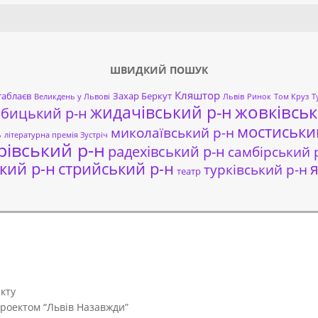
Search
ШВИДКИЙ ПОШУК
Кляштор
таблаєв
Захар Беркут
Великдень у Львові
Львів
Ринок
Том Круз
Т
жовківськ
жидачівський р-н
обицький р-н
мостиськи
миколаївський р-н
ь
літературна премія Зустріч
рівський р-н
радехівський р-н
самбірський 
кий р-н
стрийський р-н
я
турківський р-н
театр
кту
проектом “Львів Назавжди”