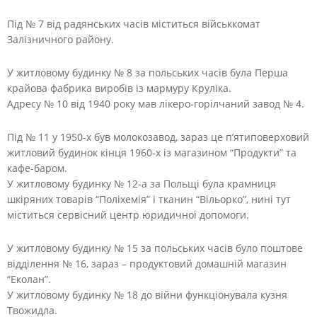
Під № 7 від радянських часів міститься військкомат
Залізничного району.
У житловому будинку № 8 за польських часів була Перша
крайова фабрика виробів із мармуру Круліка.
Адресу № 10 від 1940 року мав лікеро-горілчаний завод № 4.
Під № 11 у 1950-х був молокозавод, зараз це п’ятиповерховий
житловий будинок кінця 1960-х із магазином “Продукти” та
кафе-баром.
У житловому будинку № 12-а за Польщі була крамниця
шкіряних товарів “Поліхемія” і тканин “Вільорко”, нині тут
міститься сервісний центр юридичної допомоги.
У житловому будинку № 15 за польських часів було поштове
відділення № 16, зараз – продуктовий домашній магазин
“Еколан”.
У житловому будинку № 18 до війни функціонувала кузня
Твожидла.