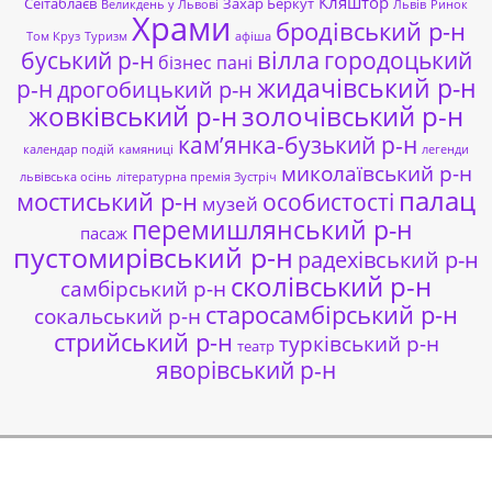
Кляштор
Сеітаблаєв
Захар Беркут
Великдень у Львові
Львів
Ринок
Храми
бродівський р-н
Том Круз
Туризм
афіша
буський р-н
вілла
городоцький
бізнес пані
жидачівський р-н
р-н
дрогобицький р-н
жовківський р-н
золочівський р-н
кам’янка-бузький р-н
календар подій
камяниці
легенди
миколаївський р-н
львівська осінь
літературна премія Зустріч
палац
мостиський р-н
особистості
музей
перемишлянський р-н
пасаж
пустомирівський р-н
радехівський р-н
сколівський р-н
самбірський р-н
старосамбірський р-н
сокальський р-н
стрийський р-н
турківський р-н
театр
яворівський р-н