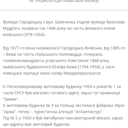
IN:
ЕНЦИКЛОПЕДІЯ ЛЬВІВСЬКИХ ВУЛИЦЬ
Вулицю Городоцьку з вул. Шевченка з’єднує вулиця Ярослава
Мудрого, названа так 1946 року на честь великого князя
київського (978-1054).
Від 1877-го вона називалася Городоцько-Янівська, від 1885-го
– Бема на честь польського полководця, генерала,
головнокомандувача угорського повстання 1848 року,
львівського будівничого Юзефа Бема (1794-1850), у часи
німецької окупації мала назву Мердерерштрассе.
У п’ятиповерховому житловому будинку 1950-х років № 1 за
часів СРСР був магазин готового одягу, зараз тут крамниця
“Замки”.
У житловому будинку № 3 за Польщі містилася фабрика зброї
“Арма”, тепер – туристична агенція “Атлантиктур”.
Під № 5 у 1950-х був Автобусно-таксомоторний вокзал, зараз
цю адресу має житловий будинок.