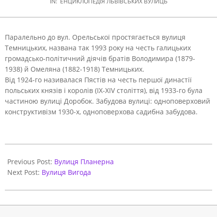
IN:
ЕНЦИКЛОПЕДІЯ ЛЬВІВСЬКИХ ВУЛИЦЬ
Паралельно до вул. Орельської простягається вулиця
Темницьких, названа так 1993 року на честь галицьких
громадсько-політичний діячів братів Володимира (1879-
1938) й Омеляна (1882-1918) Темницьких.
Від 1924-го називалася Пястів на честь першої династії
польських князів і королів (IX-XIV століття), від 1933-го була
частиною вулиці Доробок. Забудова вулиці: одноповерховий
конструктивізм 1930-х, одноповерхова садибна забудова.
2021-
06-
Previous Post:
Вулиця Планерна
01
Next Post:
Вулиця Вигода