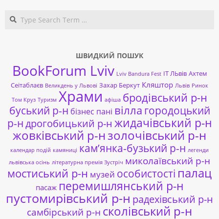
Search
ШВИДКИЙ ПОШУК
BookForum Lviv
ІТ ЛЬвів
Ахтем
Lviv Bandura Fest
Кляштор
Сеітаблаєв
Захар Беркут
Великдень у Львові
Львів
Ринок
Храми
бродівський р-н
Том Круз
Туризм
афіша
буський р-н
вілла
городоцький
бізнес пані
жидачівський р-н
р-н
дрогобицький р-н
жовківський р-н
золочівський р-н
кам’янка-бузький р-н
календар подій
камяниці
легенди
миколаївський р-н
львівська осінь
літературна премія Зустріч
палац
мостиський р-н
особистості
музей
перемишлянський р-н
пасаж
пустомирівський р-н
радехівський р-н
сколівський р-н
самбірський р-н