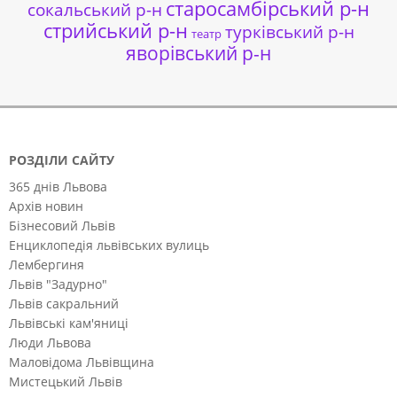
старосамбірський р-н
сокальський р-н
стрийський р-н
турківський р-н
театр
яворівський р-н
РОЗДІЛИ САЙТУ
365 днів Львова
Архів новин
Бізнесовий Львів
Енциклопедія львівських вулиць
Лембергиня
Львів "Задурно"
Львів сакральний
Львівські кам'яниці
Люди Львова
Маловідома Львівщина
Мистецький Львів