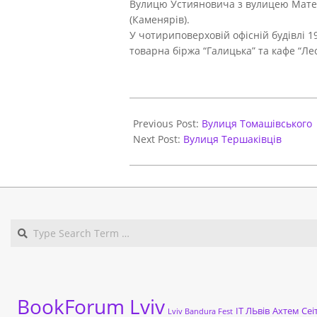
Вулицю Устияновича з вулицею Матейка
(Каменярів).
У чотириповерховій офісній будівлі 19
товарна біржа “Галицька” та кафе “Лео
2021-
06-
Previous Post:
Вулиця Томашівського
01
Next Post:
Вулиця Тершаківців
BookForum Lviv
ІТ ЛЬвів
Ахтем Сеі
Lviv Bandura Fest