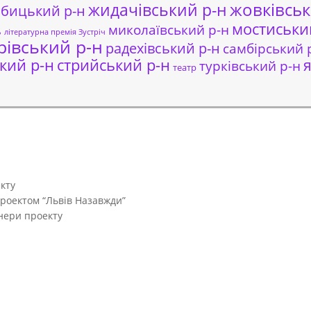
жовківськ
жидачівський р-н
обицький р-н
мостиськи
миколаївський р-н
ь
літературна премія Зустріч
рівський р-н
радехівський р-н
самбірський 
кий р-н
стрийський р-н
я
турківський р-н
театр
кту
проектом “Львів Назавжди”
тнери проекту