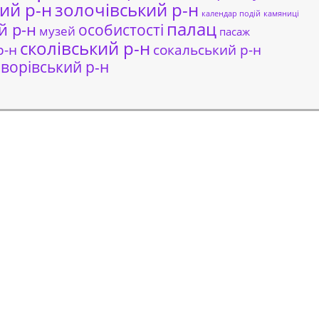
ий р-н
золочівський р-н
календар подій
камяниці
палац
й р-н
особистості
музей
пасаж
сколівський р-н
сокальський р-н
р-н
ворівський р-н