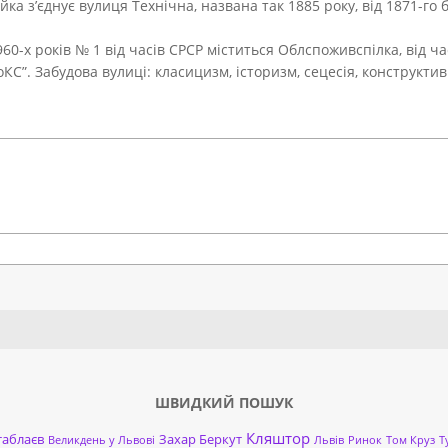
 з’єднує вулиця Технічна, названа так 1885 року, від 1871-го 
60-х років № 1 від часів СРСР міститься Облспоживспілка, від ча
КС”. Забудова вулиці: класицизм, історизм, сецесія, конструктив
Search
ШВИДКИЙ ПОШУК
Кляштор
таблаєв
Захар Беркут
Великдень у Львові
Львів
Ринок
Том Круз
Т