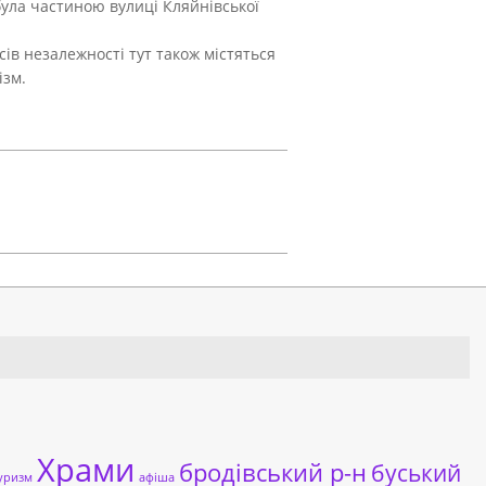
була частиною вулиці Кляйнівської
сів незалежності тут також містяться
ізм.
Храми
бродівський р-н
буський
уризм
афіша