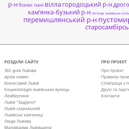
р-н
вілла
городоцький р-н
дрог
бізнес пані
кам’янка-бузький р-н
легенди
львівська осін
пустоми
перемишлянський р-н
старосамбірсь
РОЗДІЛИ САЙТУ
ПРО ПРОЕКТ
365 днів Львова
Про проект
Архів новин
Правила прое
Бізнесовий Львів
Співпраця з 
Енциклопедія львівських вулиць
Друзі та пар
Лембергиня
Контакти
Львів "Задурно"
Львів сакральний
Львівські кам'яниці
Люди Львова
Маловідома Львівщина