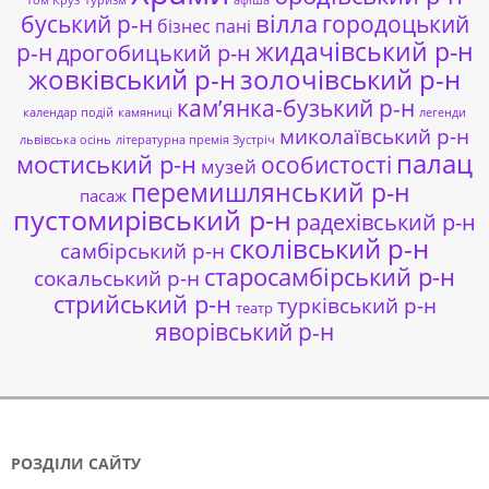
буський р-н
вілла
городоцький
бізнес пані
жидачівський р-н
р-н
дрогобицький р-н
жовківський р-н
золочівський р-н
кам’янка-бузький р-н
календар подій
камяниці
легенди
миколаївський р-н
львівська осінь
літературна премія Зустріч
палац
мостиський р-н
особистості
музей
перемишлянський р-н
пасаж
пустомирівський р-н
радехівський р-н
сколівський р-н
самбірський р-н
старосамбірський р-н
сокальський р-н
стрийський р-н
турківський р-н
театр
яворівський р-н
РОЗДІЛИ САЙТУ