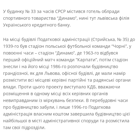
У будинку № 33 за часів СРСР містився готель облради
спортивного товариства “Динамо”, нині тут львівська філія
Українського кредитного банку.
На місці будівлі Податкової адміністрації (Стрийська, № 35) до
1939-го був стадіон польської футбольної команди “Чорні”, у
повоєнні часи – стадіон “Динамо”, де 1963-го відбувся
перший офіційний матч команди “Карпати”, потім стадіон
знесли і на його місці 1986-го розпочали будівництво
грандіозної, як для Львова, офісної будівлі, де мали намір
розмістити всі місцеві керівні партійні та радянські органи
влади. Проти цього проекту виступало КДБ, вважаючи
розміщення в одному місці всіх керівних органів
невиправданим із міркувань безпеки. В перебудовні часи
про будівництво забули, і лише 1996-го Податкова
адміністрація власним коштом завершила будівництво цієї
найбільшої в місті адміністративної споруди та розмістила
там свої підрозділи.