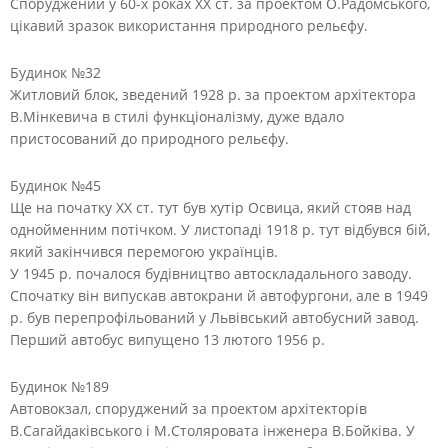
Споруджений у 60-х роках XX ст. за проектом О.Радомського,
цікавий зразок використання природного рельєфу.
Будинок №32
Житловий блок, зведений 1928 р. за проектом архітектора
В.Мінкевича в стилі функціоналізму, дуже вдало
пристосований до природного рельєфу.
Будинок №45
Ще на початку XX ст. тут був хутір Освица, який стояв над
однойменним потічком. У листопаді 1918 р. тут відбувся бій,
який закінчився перемогою українців.
У 1945 р. почалося будівництво автоскладального заводу.
Спочатку він випускав автокрани й автофургони, але в 1949
р. був перепрофільований у Львівський автобусний завод.
Перший автобус випущено 13 лютого 1956 р.
Будинок №189
Автовокзал, споруджений за проектом архітекторів
В.Сагайдаківського і М.Столяровата інженера В.Бойківа. У