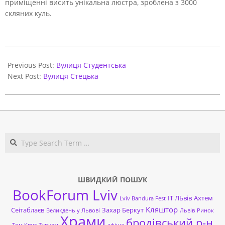
приміщенні висить унікальна люстра, зроблена з 3000
скляних куль.
2021-
06-
Previous Post:
Вулиця Студентська
01
Next Post:
Вулиця Стецька
Search
ШВИДКИЙ ПОШУК
BookForum Lviv
ІТ ЛЬвів
Ахтем
Lviv Bandura Fest
Кляштор
Сеітаблаєв
Захар Беркут
Великдень у Львові
Львів
Ринок
Храми
бродівський р-н
Том Круз
Туризм
афіша