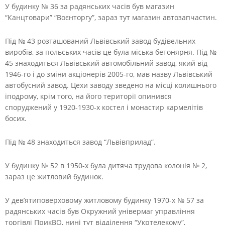
У будинку № 36 за радянських часів був магазин
“Канцтовари” “Воєнторгу”, зараз тут магазин автозапчастин.
Під № 43 розташований Львівський завод будівельних
виробів, за польських часів це була міська бетонярня. Під №
45 знаходиться Львівський автомобільний завод, який від
1946-го і до зміни акціонерів 2005-го, мав назву Львівський
автобусний завод. Цехи заводу зведено на місці колишнього
іподрому, крім того, на його території опинився
споруджений у 1920-1930-х костел і монастир кармелітів
босих.
Під № 48 знаходиться завод “Львівприлад”.
У будинку № 52 в 1950-х була дитяча трудова колонія № 2,
зараз це житловий будинок.
У дев’ятиповерховому житловому будинку 1970-х № 57 за
радянських часів був Окружний універмаг управління
торгівлі ПрикВО, нині тут відділення “Укртелекому”,