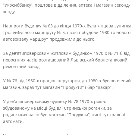
“Укрсиббанку”, поштове відділення, аптека і магазин секонд-
хенду.
Навпроти будинку № 63 до кінця 1970-х була кінцева зупинка
тролейбусного маршруту № 5, після побудови 1980-го нового
автовокзалу маршрут продовжили до нього.
За дев’ятиповерховим житловим будинком 1970-х № 71-б від
повоєнних часів розташований Львівський бронетанковий
ремонтний завод.
У № 76 від 1950-х працює перукарня, до 1980-х був овочевий
магазин, зараз тут магазин “Продукти” і бар “Вакар”.
У дев’ятиповерховому будинку № 78 1970-х років,
збудованому на місці будівлі Стрийської рогачки, за
радянських часів був магазин “Продукти”, нині тут гральні
автомати.