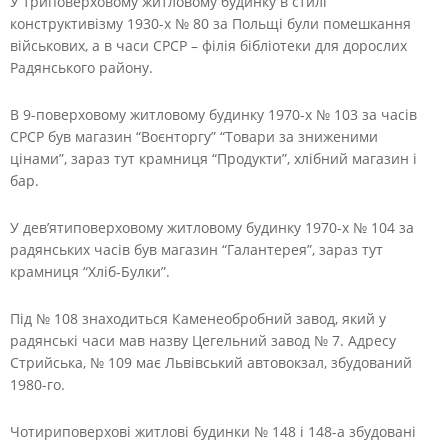
У триповерховому житловому будинку в стилі
конструктивізму 1930-х № 80 за Польщі були помешкання
військових, а в часи СРСР – філія бібліотеки для дорослих
Радянського району.
В 9-поверховому житловому будинку 1970-х № 103 за часів
СРСР був магазин “Воєнторгу” “Товари за зниженими
цінами”, зараз тут крамниця “Продукти”, хлібний магазин і
бар.
У дев’ятиповерховому житловому будинку 1970-х № 104 за
радянських часів був магазин “Галантерея”, зараз тут
крамниця “Хліб-Булки”.
Під № 108 знаходиться Каменеобробний завод, який у
радянські часи мав назву Цегельний завод № 7. Адресу
Стрийська, № 109 має Львівський автовокзал, збудований
1980-го.
Чотириповерхові житлові будинки № 148 і 148-а збудовані