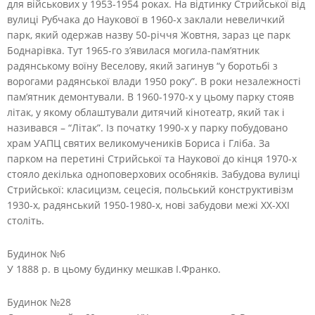
для військових у 1953-1954 роках. На відтинку Стрийської від
вулиці Рубчака до Наукової в 1960-х заклали невеличкий
парк, який одержав назву 50-річчя Жовтня, зараз це парк
Боднарівка. Тут 1965-го з’явилася могила-пам’ятник
радянському воїну Веселову, який загинув “у боротьбі з
ворогами радянської влади 1950 року”. В роки незалежності
пам’ятник демонтували. В 1960-1970-х у цьому парку стояв
літак, у якому облаштували дитячий кінотеатр, який так і
називався – “Літак”. Із початку 1990-х у парку побудовано
храм УАПЦ святих великомучеників Бориса і Гліба. За
парком на перетині Стрийської та Наукової до кінця 1970-х
стояло декілька одноповерхових особняків. Забудова вулиці
Стрийської: класицизм, сецесія, польський конструктивізм
1930-х, радянський 1950-1980-х, нові забудови межі ХХ-ХХІ
століть.
Будинок №6
У 1888 р. в цьому будинку мешкав І.Франко.
Будинок №28