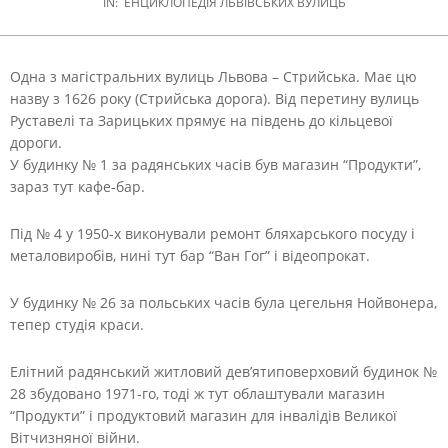
IN:
ЕНЦИКЛОПЕДІЯ ЛЬВІВСЬКИХ ВУЛИЦЬ
Одна з магістральних вулиць Львова – Стрийська. Має цю
назву з 1626 року (Стрийська дорога). Від перетину вулиць
Руставелі та Зарицьких прямує на південь до кільцевої
дороги.
У будинку № 1 за радянських часів був магазин “Продукти”,
зараз тут кафе-бар.
Під № 4 у 1950-х виконували ремонт бляхарського посуду і
металовиробів, нині тут бар “Ван Гог” і відеопрокат.
У будинку № 26 за польських часів була цегельня Нойвонера,
тепер студія краси.
Елітний радянський житловий дев’ятиповерховий будинок №
28 збудовано 1971-го, тоді ж тут облаштували магазин
“Продукти” і продуктовий магазин для інвалідів Великої
Вітчизняної війни.