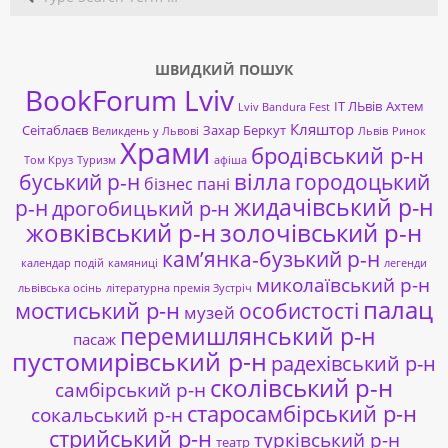
ШВИДКИЙ ПОШУК
BookForum Lviv
ІТ ЛЬвів
Ахтем
Lviv Bandura Fest
Кляштор
Сеітаблаєв
Захар Беркут
Великдень у Львові
Львів
Ринок
Храми
бродівський р-н
Том Круз
Туризм
афіша
буський р-н
вілла
городоцький
бізнес пані
жидачівський р-н
р-н
дрогобицький р-н
жовківський р-н
золочівський р-н
кам’янка-бузький р-н
календар подій
камяниці
легенди
миколаївський р-н
львівська осінь
літературна премія Зустріч
палац
мостиський р-н
особистості
музей
перемишлянський р-н
пасаж
пустомирівський р-н
радехівський р-н
сколівський р-н
самбірський р-н
старосамбірський р-н
сокальський р-н
стрийський р-н
турківський р-н
театр