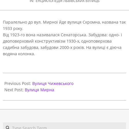
IN:
ЕНЦИКЛОПЕДІЯ ЛЬВІВСЬКИХ ВУЛИЦЬ
Паралельно до вул. Мирної йде вулиця Скромна, названа так
1933 року.
Від 1923-го вона називалася Сенаторська. Забудова: одно- і
двоповерховий конструктивізм 1930-х, одноповерхова
садибна забудова, забудови 2000-х років. На вулиці є діюча
водяна колонка.
2021-
06-
Previous Post:
Вулиця Чижевського
01
Next Post:
Вулиця Мирна
Search