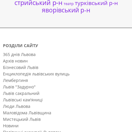
стрийський р-н
турківський р-н
театр
яворівський р-н
РОЗДІЛИ САЙТУ
365 днів Львова
Архів новин
Бізнесовий Львів
Енциклопедія львівських вулиць
Лембергиня
Львів "Задурно"
Львів сакральний
Львівські кам'яниці
Люди Львова
Маловідома Львівщина
Мистецький Львів
Новини