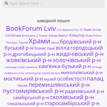
Search
ШВИДКИЙ ПОШУК
BookForum Lviv
ІТ ЛЬвів
Ахтем
Lviv Bandura Fest
Кляштор
Сеітаблаєв
Захар Беркут
Великдень у Львові
Львів
Ринок
Храми
бродівський р-н
Том Круз
Туризм
афіша
буський р-н
вілла
городоцький
бізнес пані
жидачівський р-н
р-н
дрогобицький р-н
жовківський р-н
золочівський р-н
кам’янка-бузький р-н
календар подій
камяниці
легенди
миколаївський р-н
львівська осінь
літературна премія Зустріч
палац
мостиський р-н
особистості
музей
перемишлянський р-н
пасаж
пустомирівський р-н
радехівський р-н
сколівський р-н
самбірський р-н
старосамбірський р-н
сокальський р-н