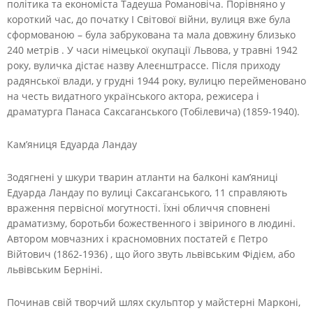
політика та економіста Тадеуша Романовіча. Порівняно у
короткий час, до початку I Світової війни, вулиця вже була
сформованою – була забрукована та мала довжину близько
240 метрів . У часи німецької окупації Львова, у травні 1942
року, вуличка дістає назву Алеєнштрассе. Після приходу
радянської влади, у грудні 1944 року, вулицю перейменовано
на честь видатного українського актора, режисера і
драматурга Панаса Саксаганського (Тобілевича) (1859-1940).
Кам’яниця Едуарда Ландау
Зодягнені у шкури тварин атланти на балконі кам’яниці
Едуарда Ландау по вулиці Саксаганського, 11 справляють
враження первісної могутності. Їхні обличчя сповнені
драматизму, боротьби божественного і звіриного в людині.
Автором мовчазних і красномовних постатей є Петро
Війтович (1862-1936) , що його звуть львівським Фідієм, або
львівським Берніні.
Починав свій творчий шлях скульптор у майстерні Марконі,