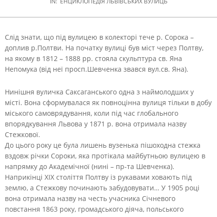
IN:
ЕНЦИКЛОПЕДІЯ ЛЬВІВСЬКИХ ВУЛИЦЬ
Слід знати, що під вулицею в колекторі тече р. Сорока –
доплив р.Полтви.
На початку вулиці був міст через Полтву,
на якому в 1812 – 1888 рр. стояла скульптура св. Яна
Непомука (від неї просп.Шевченка звався вул.св. Яна).
Нинішня вуличка Саксаганського одна з наймолодших у
місті. Вона сформувалася як повноцінна вулиця тільки в добу
міського самоврядування, коли під час глобального
впорядкування Львова у 1871 р. вона отримала назву
Стежкової.
До цього року це була лишень вузенька пішоходна стежка
вздовж річки Сороки, яка протікала майбутньою вулицею в
напрямку до Академічної (нині – пр-та Шевченка).
Наприкінці ХІХ століття Полтву із рукавами ховають під
землю, а Стежкову починають забудовувати… У 1905 році
вона отримала назву на честь учасника Січневого
повстання 1863 року, громадського діяча, польського