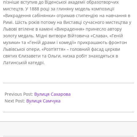
пізніше вступив до Віденської академії образотворчих
мистецтв. У 1888 році за глиняну модель композиції
«Викрадення сабінянки» отримав стипендію на навчання в
Римі. Шість років потому на Виставці сучасного мистецтва у
Львові втілене в камені «Викрадення» принесло автору
золоту медаль. Мідні витвори Війтовича «Слава», «Геній
музики» та «Геній драми і комедії» прикрашають фронтон
Львівської опери, «Розп’яття» – головний фасад церкви
святих Єлизавети та Ольги, низка робіт знаходяться в
Латинській катедрі.
2021-
06-
Previous Post:
Вулиця Сахарова
01
Next Post:
Вулиця Самчука