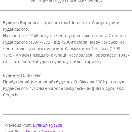
IN:
ЕНЦИКЛОПЕДІЯ ЛЬВІВСЬКИХ ВУЛИЦЬ
Вулицю Вороного з проспектом Шевченка з’єднує вулиця
Руданського.
Названа так 1946 року на честь українського поета Степана
Руданського (1834-1873); від 1900-го мала назву Танської на
честь польської письменниці Клементини Танської (1798-
1845); у часи німецької окупації називалася Горвеґассе; 1945-
го – Готельна. Забудова вулиці у стилі історизму.
Будинок О. Вікселя
Прибутковий (чиншовий) будинок О. Вікселя 1902 р. на вул.
Руданського, 1, Юліан Кароль Цибульський (Julian Cybulski).
Сецесія
2021-
06-
Previous Post:
Вулиця Руська
01
Next Post:
Вулиця Романчука