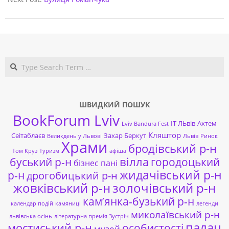
Search
ШВИДКИЙ ПОШУК
BookForum Lviv
ІТ ЛЬвів
Ахтем
Lviv Bandura Fest
Кляштор
Сеітаблаєв
Захар Беркут
Великдень у Львові
Львів
Ринок
Храми
бродівський р-н
Том Круз
Туризм
афіша
буський р-н
вілла
городоцький
бізнес пані
жидачівський р-н
р-н
дрогобицький р-н
жовківський р-н
золочівський р-н
кам’янка-бузький р-н
календар подій
камяниці
легенди
миколаївський р-н
львівська осінь
літературна премія Зустріч
палац
мостиський р-н
особистості
музей