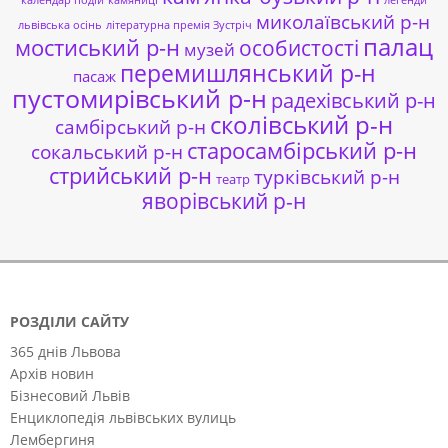
миколаївський р-н
львівська осінь
літературна премія Зустріч
палац
мостиський р-н
особистості
музей
перемишлянський р-н
пасаж
пустомирівський р-н
радехівський р-н
сколівський р-н
самбірський р-н
старосамбірський р-н
сокальський р-н
стрийський р-н
турківський р-н
театр
яворівський р-н
РОЗДІЛИ САЙТУ
365 днів Львова
Архів новин
Бізнесовий Львів
Енциклопедія львівських вулиць
Лембергиня