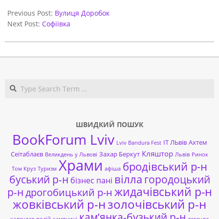
2021-
06-
Previous Post:
Вулиця Доробок
01
Next Post:
Софіївка
Search
ШВИДКИЙ ПОШУК
BookForum Lviv
ІТ ЛЬвів
Ахтем
Lviv Bandura Fest
Кляштор
Сеітаблаєв
Захар Беркут
Великдень у Львові
Львів
Ринок
Храми
бродівський р-н
Том Круз
Туризм
афіша
буський р-н
вілла
городоцький
бізнес пані
жидачівський р-н
р-н
дрогобицький р-н
жовківський р-н
золочівський р-н
кам’янка-бузький р-н
календар подій
камяниці
легенди