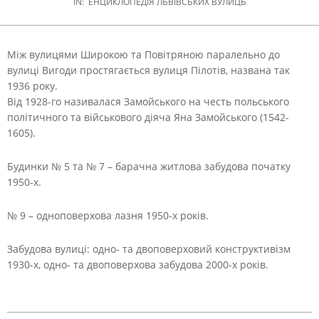
IN:
ЕНЦИКЛОПЕДІЯ ЛЬВІВСЬКИХ ВУЛИЦЬ
Між вулицями Широкою та Повітряною паралельно до
вулиці Вигоди простягається вулиця Пілотів, названа так
1936 року.
Від 1928-го називалася Замойського на честь польського
політичного та військового діяча Яна Замойського (1542-
1605).
Будинки № 5 та № 7 – барачна житлова забудова початку
1950-х.
№ 9 – одноповерхова лазня 1950-х років.
Забудова вулиці: одно- та двоповерховий конструктивізм
1930-х, одно- та двоповерхова забудова 2000-х років.