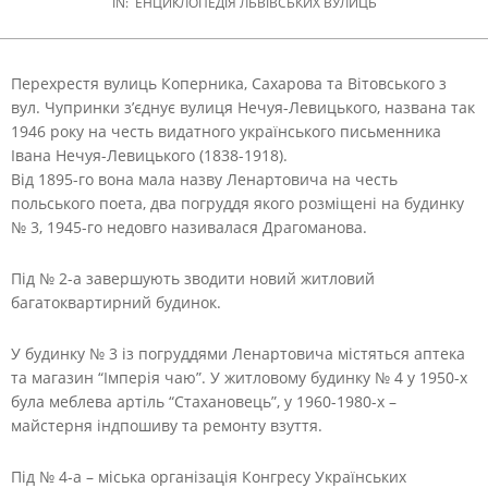
IN:
ЕНЦИКЛОПЕДІЯ ЛЬВІВСЬКИХ ВУЛИЦЬ
Перехрестя вулиць Коперника, Сахарова та Вітовського з
вул. Чупринки з’єднує вулиця Нечуя-Левицького, названа так
1946 року на честь видатного українського письменника
Івана Нечуя-Левицького (1838-1918).
Від 1895-го вона мала назву Ленартовича на честь
польського поета, два погруддя якого розміщені на будинку
№ 3, 1945-го недовго називалася Драгоманова.
Під № 2-а завершують зводити новий житловий
багатоквартирний будинок.
У будинку № 3 із погруддями Ленартовича містяться аптека
та магазин “Імперія чаю”. У житловому будинку № 4 у 1950-х
була меблева артіль “Стахановець”, у 1960-1980-х –
майстерня індпошиву та ремонту взуття.
Під № 4-а – міська організація Конгресу Українських