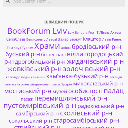
ШВИДКИЙ ПОШУК
BookForum Lviv
ІТ ЛЬвів
Ахтем
Lviv Bandura Fest
Кляштор
Сеітаблаєв
Захар Беркут
Великдень у Львові
Львів
Ринок
Храми
бродівський р-н
Том Круз
Туризм
афіша
буський р-н
вілла
городоцький
бізнес пані
жидачівський р-н
р-н
дрогобицький р-н
жовківський р-н
золочівський р-н
кам’янка-бузький р-н
календар подій
камяниці
легенди
миколаївський р-н
львівська осінь
літературна премія Зустріч
палац
мостиський р-н
особистості
музей
перемишлянський р-н
пасаж
пустомирівський р-н
радехівський р-н
сколівський р-н
самбірський р-н
старосамбірський р-н
сокальський р-н
стрийський р-н
турківський р-н