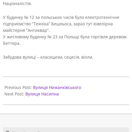
Націоналістів.
У будинку № 12 за польських часів було електротехнічне
підприємство “Техніка” Бешльоса, зараз тут ювелірна
майстерня “Антиквар”.
У житловому будинку № 23 за Польщі була торгівля деревом
Беттера.
Забудова вулиці – класицизм, сецесія, вілли.
2021-
06-
Previous Post:
Вулиця Нижанківського
01
Next Post:
Вулиця Насипна
Search