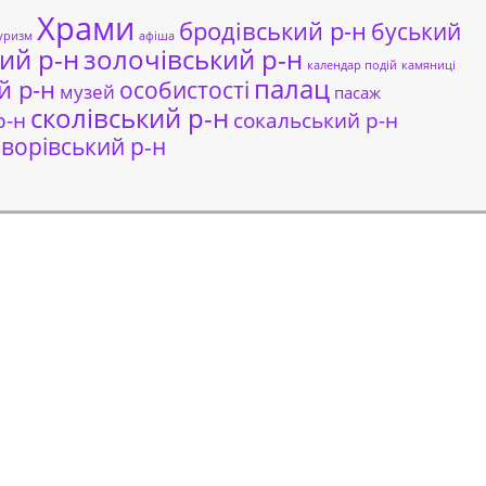
Храми
бродівський р-н
буський
уризм
афіша
ий р-н
золочівський р-н
календар подій
камяниці
палац
й р-н
особистості
музей
пасаж
сколівський р-н
сокальський р-н
р-н
ворівський р-н