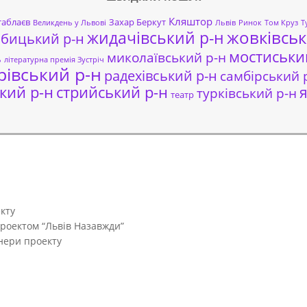
Кляштор
таблаєв
Захар Беркут
Великдень у Львові
Львів
Ринок
Том Круз
Т
жовківськ
жидачівський р-н
обицький р-н
мостиськи
миколаївський р-н
ь
літературна премія Зустріч
рівський р-н
радехівський р-н
самбірський 
кий р-н
стрийський р-н
я
турківський р-н
театр
кту
проектом “Львів Назавжди”
тнери проекту