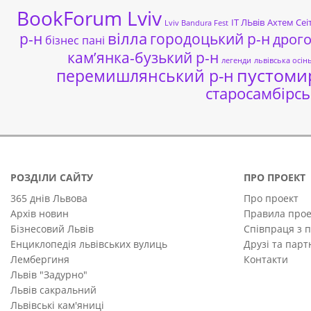
BookForum Lviv
ІТ ЛЬвів
Ахтем Сеі
Lviv Bandura Fest
р-н
вілла
городоцький р-н
дрог
бізнес пані
кам’янка-бузький р-н
легенди
львівська осін
пустоми
перемишлянський р-н
старосамбірсь
РОЗДІЛИ САЙТУ
ПРО ПРОЕКТ
365 днів Львова
Про проект
Архів новин
Правила прое
Бізнесовий Львів
Співпраця з 
Енциклопедія львівських вулиць
Друзі та пар
Лембергиня
Контакти
Львів "Задурно"
Львів сакральний
Львівські кам'яниці