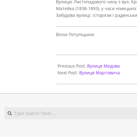
Вулицю Листопадового чину з вул. Кр
Матейка (1838-1893), у часи німецько
Забудова вулиці: історизм і радянськи
Вілла Потуліцьких
2021-
06-
Previous Post:
Вулиця Медова
01
Next Post:
Вулиця Мартовича