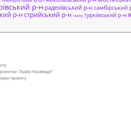
ь
літературна премія Зустріч
рівський р-н
радехівський р-н
самбірський 
кий р-н
стрийський р-н
я
турківський р-н
театр
кту
проектом “Львів Назавжди”
тнери проекту