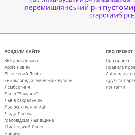
легенди
львівська осін
пустоми
перемишлянський р-н
старосамбірсь
РОЗДІЛИ САЙТУ
ПРО ПРОЕКТ
365 днів Львова
Про проект
Архів новин
Правила прое
Бізнесовий Львів
Співпраця з 
Енциклопедія львівських вулиць
Друзі та пар
Лембергиня
Контакти
Львів "Задурно"
Львів сакральний
Львівські кам'яниці
Люди Львова
Маловідома Львівщина
Мистецький Львів
Новини