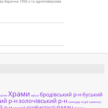
ова барачна 1950-х та одноповерхова
Храми
бродівський р-н
буський
уризм
афіша
ий р-н
золочівський р-н
календар подій
камяниці
палац
й р-н
особистості
музей