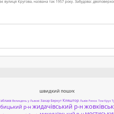
ає вулиця Кругова, названа так 1957 року. Забудова: двоповерх
Search
ШВИДКИЙ ПОШУК
Кляштор
таблаєв
Захар Беркут
Великдень у Львові
Львів
Ринок
Том Круз
Т
жовківськ
жидачівський р-н
обицький р-н
мостиськи
миколаївський р-н