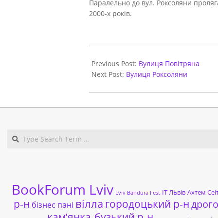
Паралельно до вул. Роксоляни проляг
2000-х років.
2021-
06-
Previous Post:
Вулиця Повітряна
01
Next Post:
Вулиця Роксоляни
BookForum Lviv
ІТ ЛЬвів
Ахтем Сеі
Lviv Bandura Fest
р-н
вілла
городоцький р-н
дрог
бізнес пані
кам’янка-бузький р-н