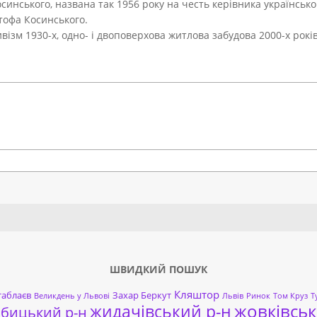
синського, названа так 1956 року на честь керівника українськ
тофа Косинського.
ізм 1930-х, одно- і двоповерхова житлова забудова 2000-х років
Search
ШВИДКИЙ ПОШУК
Кляштор
таблаєв
Захар Беркут
Великдень у Львові
Львів
Ринок
Том Круз
Т
жовківськ
жидачівський р-н
обицький р-н