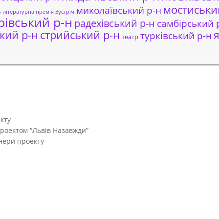
мостиськи
миколаївський р-н
ь
літературна премія Зустріч
рівський р-н
радехівський р-н
самбірський 
кий р-н
стрийський р-н
я
турківський р-н
театр
кту
проектом “Львів Назавжди”
тнери проекту