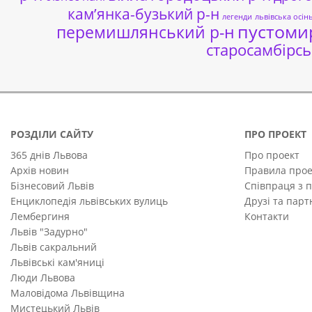
кам’янка-бузький р-н
легенди
львівська осін
пустоми
перемишлянський р-н
старосамбірсь
РОЗДІЛИ САЙТУ
ПРО ПРОЕКТ
365 днів Львова
Про проект
Архів новин
Правила прое
Бізнесовий Львів
Співпраця з 
Енциклопедія львівських вулиць
Друзі та пар
Лембергиня
Контакти
Львів "Задурно"
Львів сакральний
Львівські кам'яниці
Люди Львова
Маловідома Львівщина
Мистецький Львів