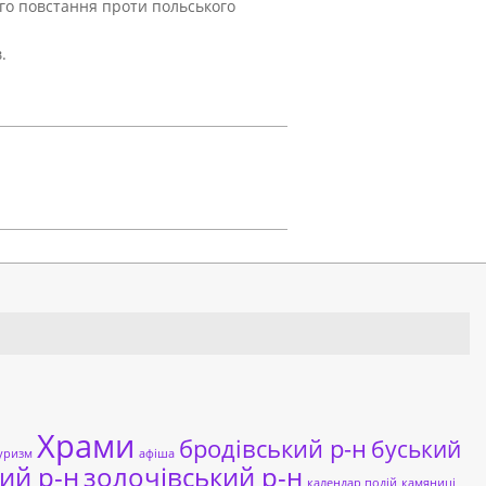
ого повстання проти польського
.
Храми
бродівський р-н
буський
уризм
афіша
ий р-н
золочівський р-н
календар подій
камяниці