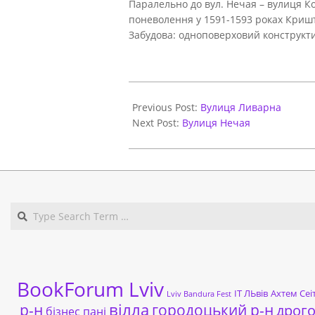
Паралельно до вул. Нечая – вулиця Ко
поневолення у 1591-1593 роках Криш
Забудова: одноповерховий конструктив
2021-
06-
Previous Post:
Вулиця Ливарна
01
Next Post:
Вулиця Нечая
BookForum Lviv
ІТ ЛЬвів
Ахтем Сеі
Lviv Bandura Fest
р-н
вілла
городоцький р-н
дрог
бізнес пані