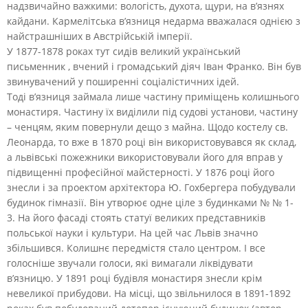
надзвичайно важкими: вологість, духота, щури, на в’язнях
кайдани. Кармелітська в’язниця недарма вважалася однією з
найстрашніших в Австрійській імперії.
У 1877-1878 роках тут сидів великий український
письменник , вчений і громадський діяч Іван Франко. Він був
звинувачений у поширенні соціалістичних ідей.
Тоді в’язниця займала лише частину приміщень колишнього
монастиря. Частину їх виділили під судові установи, частину
– ченцям, яким повернули дещо з майна. Щодо костелу св.
Леонарда, то вже в 1870 році він використовувався як склад,
а львівські пожежники використовували його для вправ у
підвищенні професійної майстерності. У 1876 році його
знесли і за проектом архітектора Ю. Гохбергера побудували
будинок гімназії. Він утворює одне ціле з будинками № № 1-
3. На його фасаді стоять статуї великих представників
польської науки і культури. На цей час Львів значно
збільшився. Колишнє передмістя стало центром. І все
голосніше звучали голоси, які вимагали ліквідувати
в’язницю. У 1891 році будівля монастиря знесли крім
невеликої прибудови. На місці, що звільнилося в 1891-1892