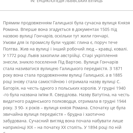
IN:
ЕНЦИКЛОПЕДІЯ ЛЬВІВСЬКИХ ВУЛИЦЬ
Прямим продовженням Галицької була сучасна вулиця Князя
Романа. Вперше вона згадується в документах 1505 під
назвою вулиці Гончарів, оскільки тут жили гончарі.
Умови для їх промислу були чудові: глина є, поруч тече
Полтва. Жив на вулиці і інший робочий люд – кравці, ковалі.
У 1772 році Львів захопили австрійці. Старі укріплення
знесли, зникло поселення Під Вартою. Вулиця Гончарів
стала називатися вулицею Галицького передмістя. З 1871
року вона стала продовженням вулиці Галицької, а в 1885
році знову стала самостійною і отримала назву вулиці С.
Баторія, на честь одного з польських королів. У грудні 1940
-го була названа ім’ям Я. Свердлова. Назву Ватутіна, на честь
видатного радянського полководця, отримала в грудні 1944
року. З 90- х років – вулиця князя Романа. Спочатку це була
звичайна вулиця передмістя – брудна і хаотично
забудована. Сучасний вигляд вона почала набувати лише
наприкінці XIX – на початку XX століть. У 1894 році по ній