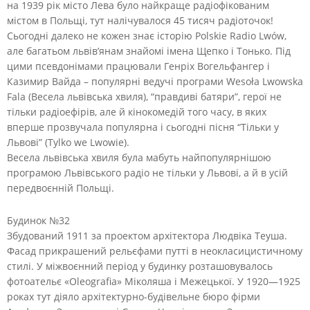
на 1939 рік місто Лева було найкраще радіофікованим
містом в Польщі, тут налічувалося 45 тисяч радіоточок!
Сьогодні далеко не кожен знає історію Polskie Radio Lwów,
але багатьом львів’янам знайомі імена Щепко і Тонько. Під
цими псевдонімами працювали Генріх Вогельфангер і
Казимир Вайда – популярні ведучі програми Wesoła Lwowska
Fala (Весела львівська хвиля), “правдиві батяри”, герої не
тільки радіоефірів, але й кінокомедій того часу, в яких
вперше прозвучала популярна і сьогодні пісня “Тільки у
Львові” (Tylko we Lwowie).
Весела львівська хвиля була мабуть найпопулярнішою
програмою Львівського радіо не тільки у Львові, а й в усій
передвоєнній Польщі.
Будинок №32
Збудований 1911 за проектом архітектора Людвіка Теуша.
Фасад прикрашений рельєфами путті в неокласицистичному
стилі. У міжвоєнний період у будинку розташовувалось
фотоательє «Oleografia» Міколяша і Межецької. У 1920—1925
роках тут діяло архітектурно-будівельне бюро фірми