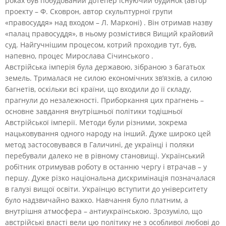
роках був побудований дотепер існуючий будинок (автор
проекту – Ф. Сковрон, автор скульптурної групи
«правосуддя» над входом – Л. Марконі) . Він отримав назву
«палац правосуддя», в ньому розмістився Вищий крайовий
суд. Найгучнішим процесом, котрий проходив тут, був,
напевно, процес Мирослава Січинського .
Австрійська імперія була державою, зібраною з багатьох
земель. Трималася не силою економічних зв’язків, а силою
багнетів, оскільки всі країни, що входили до її складу,
прагнули до незалежності. Приборкання цих прагнень –
основне завдання внутрішньої політики тодішньої
Австрійської імперії. Методи були різними, зокрема
нацьковування одного народу на інший. Дуже широко цей
метод застосовувався в Галичині, де українці і поляки
перебували далеко не в рівному становищі. Український
робітник отримував роботу в останню чергу і втрачав – у
першу. Дуже різко національна дискримінація позначалася
в галузі вищої освіти. Українцю вступити до університету
було надзвичайно важко. Навчання було платним, а
внутрішня атмосфера – антиукраїнською. Зрозуміло, що
австрійські власті вели цю політику не з особливої любові до