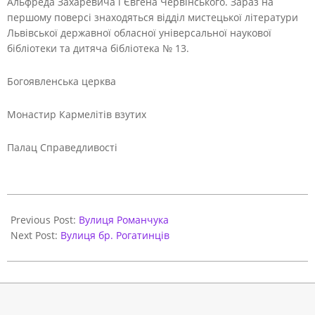
Альфреда Захаревича і Євгена Червінського. Зараз на
першому поверсі знаходяться відділ мистецької літератури
Львівської державної обласної універсальної наукової
бібліотеки та дитяча бібліотека № 13.
Богоявленська церква
Монастир Кармелітів взутих
Палац Справедливості
2021-
06-
Previous Post:
Вулиця Романчука
01
Next Post:
Вулиця бр. Рогатинців