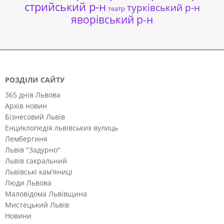
стрийський р-н
турківський р-н
театр
яворівський р-н
РОЗДІЛИ САЙТУ
365 днів Львова
Архів новин
Бізнесовий Львів
Енциклопедія львівських вулиць
Лембергиня
Львів "Задурно"
Львів сакральний
Львівські кам'яниці
Люди Львова
Маловідома Львівщина
Мистецький Львів
Новини