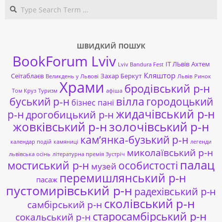
Search
ШВИДКИЙ ПОШУК
BookForum Lviv
ІТ ЛЬвів
Ахтем
Lviv Bandura Fest
Кляштор
Сеітаблаєв
Захар Беркут
Великдень у Львові
Львів
Ринок
Храми
бродівський р-н
Том Круз
Туризм
афіша
буський р-н
вілла
городоцький
бізнес пані
жидачівський р-н
р-н
дрогобицький р-н
жовківський р-н
золочівський р-н
кам’янка-бузький р-н
календар подій
камяниці
легенди
миколаївський р-н
львівська осінь
літературна премія Зустріч
палац
мостиський р-н
особистості
музей
перемишлянський р-н
пасаж
пустомирівський р-н
радехівський р-н
сколівський р-н
самбірський р-н
старосамбірський р-н
сокальський р-н