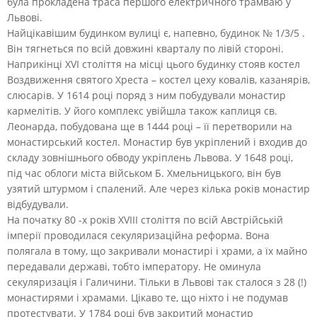
була прокладена траса першого електричного трамваю у
Львові.
Найцікавішим будинком вулиці є, напевно, будинок № 1/3/5 .
Він тягнеться по всій довжині кварталу по лівій стороні.
Наприкінці XVI століття на місці цього будинку стояв костел
Воздвиження святого Хреста – костел цеху ковалів, казанярів,
слюсарів. У 1614 році поряд з ним побудували монастир
кармелітів. У його комплекс увійшла також каплиця св.
Леонарда, побудована ще в 1444 році – її перетворили на
монастирський костел. Монастир був укріплений і входив до
складу зовнішнього обводу укріплень Львова. У 1648 році,
під час облоги міста військом Б. Хмельницького, він був
узятий штурмом і спалений. Але через кілька років монастир
відбудували.
На початку 80 -х років XVIII століття по всій Австрійській
імперії проводилася секуляризаційна реформа. Вона
полягала в тому, що закривали монастирі і храми, а їх майно
передавали державі, тобто імператору. Не оминула
секуляризація і Галичини. Тільки в Львові так сталося з 28 (!)
монастирями і храмами. Цікаво те, що ніхто і не подумав
протестувати. У 1784 році був закритий монастир