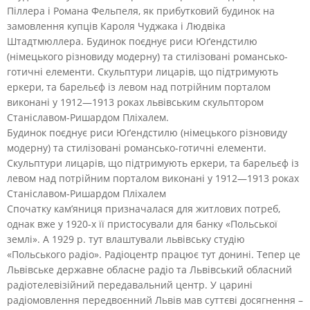
Піллера і Романа Фельпеля, як прибутковий будинок на
замовлення купців Кароля Чуджака і Людвіка
Штадтмюллера. Будинок поєднує риси Юґендстилю
(німецького різновиду модерну) та стилізовані романсько-
готичні елементи. Скульптури лицарів, що підтримують
еркери, та барельєф із левом над потрійним порталом
виконані у 1912—1913 роках львівським скульптором
Станіславом-Ришардом Пліхалем.
Будинок поєднує риси Юґендстилю (німецького різновиду
модерну) та стилізовані романсько-готичні елементи.
Скульптури лицарів, що підтримують еркери, та барельєф із
левом над потрійним порталом виконані у 1912—1913 роках
Станіславом-Ришардом Пліхалем
Спочатку кам’яниця призначалася для житлових потреб,
однак вже у 1920-х її пристосували для банку «Польської
землі». А 1929 р. тут влаштували львівську студію
«Польського радіо». Радіоцентр працює тут донині. Тепер це
Львівське державне обласне радіо та Львівський обласний
радіотелевізійний передавальний центр. У царині
радіомовлення передвоєнний Львів мав суттєві досягнення –