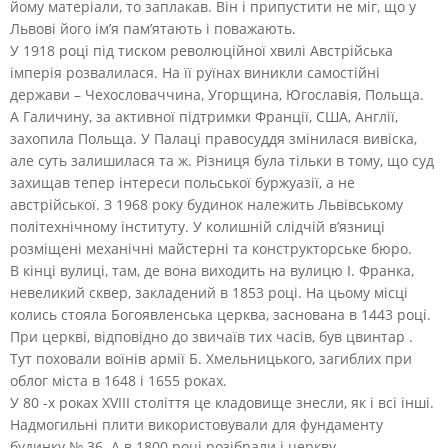
йому матеріали, то заплакав. Він і припустити не міг, що у
Львові його ім’я пам’ятають і поважають.
У 1918 році під тиском революційної хвилі Австрійська
імперія розвалилася. На її руїнах виникли самостійні
держави – Чехословаччина, Угорщина, Югославія, Польща.
А Галичину, за активної підтримки Франції, США, Англії,
захопила Польща. У Палаці правосуддя змінилася вивіска,
але суть залишилася та ж. Різниця була тільки в тому, що суд
захищав тепер інтереси польської буржуазії, а не
австрійської. З 1968 року будинок належить Львівському
політехнічному інституту. У колишній слідчій в’язниці
розміщені механічні майстерні та конструкторське бюро.
В кінці вулиці, там, де вона виходить на вулицю І. Франка,
невеликий сквер, закладений в 1853 році. На цьому місці
колись стояла Богоявленська церква, заснована в 1443 році.
При церкві, відповідно до звичаїв тих часів, був цвинтар .
Тут поховали воїнів армії Б. Хмельницького, загиблих при
облог міста в 1648 і 1655 роках.
У 80 -х роках XVIII століття це кладовище знесли, як і всі інші.
Надмогильні плити використовували для фундаменту
будинку № 36. А в 1800 році розібрали і церкву.