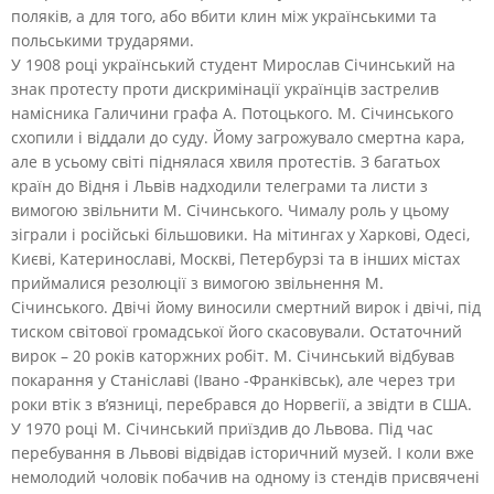
поляків, а для того, або вбити клин між українськими та
польськими трударями.
У 1908 році український студент Мирослав Січинський на
знак протесту проти дискримінації українців застрелив
намісника Галичини графа А. Потоцького. М. Січинського
схопили і віддали до суду. Йому загрожувало смертна кара,
але в усьому світі піднялася хвиля протестів. З багатьох
країн до Відня і Львів надходили телеграми та листи з
вимогою звільнити М. Січинського. Чималу роль у цьому
зіграли і російські більшовики. На мітингах у Харкові, Одесі,
Києві, Катеринославі, Москві, Петербурзі та в інших містах
приймалися резолюції з вимогою звільнення М.
Січинського. Двічі йому виносили смертний вирок і двічі, під
тиском світової громадської його скасовували. Остаточний
вирок – 20 років каторжних робіт. М. Січинський відбував
покарання у Станіславі (Івано -Франківськ), але через три
роки втік з в’язниці, перебрався до Норвегії, а звідти в США.
У 1970 році М. Січинський приїздив до Львова. Під час
перебування в Львові відвідав історичний музей. І коли вже
немолодий чоловік побачив на одному із стендів присвячені