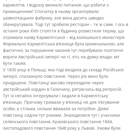
кармелітів. І відразу виникло питання: що робити з
приміщенням? Спочатку в ньому організували
шовкоткацьких фабрику, але вона досить швидко
збанкрутувала. Тоді тут зробили ресторан – те ж саме. І ось в
останні роки XVIII століття в будинку розмістили тюрму, що
отримала назву Кармелітської – від колишнього монастиря.
Формально Кармелітська в’язниця була кримінальною, але
фактично, за порушення законів тут перебували політичні
вороги Австрійської імперії чи ті, хто, на думку влади, міг
бути таким.
У 1830 році в Польщі, яка тоді входила до складу Російської
імперії, спалахнуло повстання. Через рік воно було
придушене. Повстанці масово переходили через
австрійський кордон в Галичину, рятуючись від репресій.
Тут їх негайно інтернували і кидали в Кармелітську
в’язницю. Причому тримали у в’язниці не для з’ясування
особи, а стільки, скільки вважали за потрібне. Деякі
повстанці сиділи тут роками. Знаходилися тут і учасники
селянського повстання, Краківського повстання 1844,
листопадового повстання 1848 року у Львові. Умови були