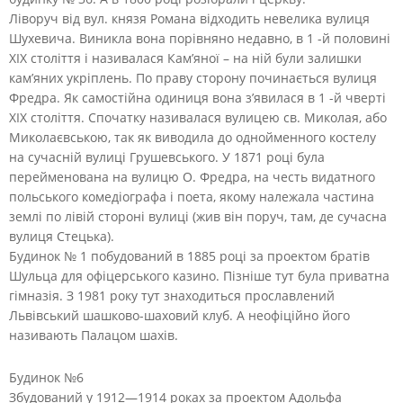
Ліворуч від вул. князя Романа відходить невелика вулиця
Шухевича. Виникла вона порівняно недавно, в 1 -й половині
XIX століття і називалася Кам’яної – на ній були залишки
кам’яних укріплень. По праву сторону починається вулиця
Фредра. Як самостійна одиниця вона з’явилася в 1 -й чверті
XIX століття. Спочатку називалася вулицею св. Миколая, або
Миколаєвською, так як виводила до однойменного костелу
на сучасній вулиці Грушевського. У 1871 році була
перейменована на вулицю О. Фредра, на честь видатного
польського комедіографа і поета, якому належала частина
землі по лівій стороні вулиці (жив він поруч, там, де сучасна
вулиця Стецька).
Будинок № 1 побудований в 1885 році за проектом братів
Шульца для офіцерського казино. Пізніше тут була приватна
гімназія. З 1981 року тут знаходиться прославлений
Львівський шашково-шаховий клуб. А неофіційно його
називають Палацом шахів.
Будинок №6
Збудований у 1912—1914 роках за проектом Адольфа