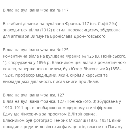
Вілла на вул.Івана Франка № 117
В глибині ділянки на вул.Івана Франка, 117 (св. Софії 29а)
знаходиться вілла (1912) в стилі неокласицизму, збудована
для аптекаря Зиґмунта Броніслава Дрон¬ґовського.
Вілла на вул.Івана Франка № 125
Романтична вілла на вул.Івана Франка № 125 (В. Понінського,
1), споруджена у 1896 р. Власником цієї вілли з романтичною
вежею, завершеною шпилем, був Юзеф Вічковський (1858–
1924), професор медицини, який, окрім лікарської та
викладацької діяльності, писав книги про Львів.
Вілла на вул.Івана Франка, 127
Вілла на вул.Івана Франка, 127 (Понінського, 3) збудована у
1910–1911 рр. в необароково-модерному стилі фірмою
Едмунда Жиховича за проектом В.Літвіновича.
Власником був фотограф Генрик Міколяш (1872–1931), який
походив з родини львівських фамацевтів, власників Пасажу