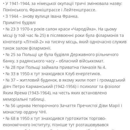
• У 1941-1944, за німецької окупації тричі змінювала назву:
Понінського, Франкіштрассе і Лейтенштрассе.
• З 1944 – знову вулиця Івана Франка.
Примітні будівлі
• № 23 З 1970-х років салон краси «Чародійка». На цьому
місці (у той час № 25) в післявоєнні роки була філармонія та
кінотеатр «Літній-2» на тисячу місць, який одночасно служив
також залом філармонії.
• № 25 за Польщі це була будівля Державного рільничого
банку, з радянського часу – обласний військкомат.
• № 28 при Польщі займала приватна гімназія № 4.
• № 33 в 1950-х тут знаходився Клуб енергетиків.
• № 37 – житловий будинок, в якому жили поет і громадський
діяч Петро Карманський (1942-1956) і психолог та фізіолог
Яким Ярема (1943-1964), на честь яких встановлено
меморіальні таблиці.
• № 56 церква Непорочного Зачаття Пречистої Діви Марії і
монастир ордену ЧНІ.
• № 68 в 1950-х тут знаходився гуртожиток торгово-
економічного інституту, пізніше тут розташовувався