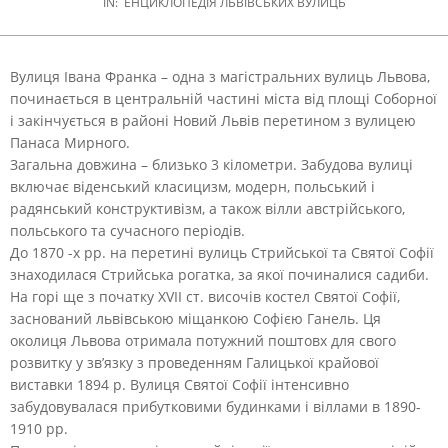
IN:
ЕНЦИКЛОПЕДІЯ ЛЬВІВСЬКИХ ВУЛИЦЬ
Вулиця Івана Франка – одна з магістральних вулиць Львова,
починається в центральній частині міста від площі Соборної
і закінчується в районі Новий Львів перетином з вулицею
Панаса Мирного.
Загальна довжина – близько 3 кілометри. Забудова вулиці
включає віденський класицизм, модерн, польський і
радянський конструктивізм, а також вілли австрійського,
польського та сучасного періодів.
До 1870 -х рр. на перетині вулиць Стрийської та Святої Софії
знаходилася Стрийська рогатка, за якої починалися садиби.
На горі ще з початку XVІІ ст. височів костел Святої Софії,
заснований львівською міщанкою Софією Ганель. Ця
околиця Львова отримала потужний поштовх для свого
розвитку у зв’язку з проведенням Галицької крайової
виставки 1894 р. Вулиця Святої Софії інтенсивно
забудовувалася прибутковими будинками і віллами в 1890-
1910 рр.