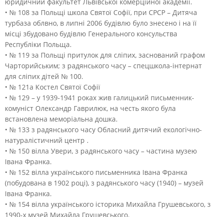
юридичний факультет Львівської комерційної академії.
• № 108 за Польщі школа Святої Софії, при СРСР – Дитяча
турбаза облвно, в липні 2006 будівлю було знесено і на її
місці збудовано будівлю Генерального консульства
Республіки Польща.
• № 119 за Польщі притулок для сліпих, заснований графом
Чарторийським; з радянського часу – спецшкола-інтернат
для сліпих дітей № 100.
• № 121а Костел Святої Софії
• № 129 – у 1939-1941 роках жив галицький письменник-
комуніст Олександр Гаврилюк, на честь якого була
встановлена меморіальна дошка.
• № 133 з радянського часу Обласний дитячий екологічно-
натуралістичний центр .
• № 150 вілла Увери, з радянського часу – частина музею
Івана Франка.
• № 152 вілла українського письменника Івана Франка
(побудована в 1902 році), з радянського часу (1940) – музей
Івана Франка.
• № 154 вілла українського історика Михайла Грушевського, з
1990-х музей Михайла Грушевського.