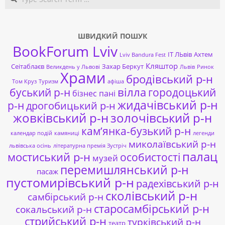
ШВИДКИЙ ПОШУК
BookForum Lviv
ІТ ЛЬвів
Ахтем
Lviv Bandura Fest
Кляштор
Сеітаблаєв
Захар Беркут
Великдень у Львові
Львів
Ринок
Храми
бродівський р-н
Том Круз
Туризм
афіша
буський р-н
вілла
городоцький
бізнес пані
жидачівський р-н
р-н
дрогобицький р-н
жовківський р-н
золочівський р-н
кам’янка-бузький р-н
календар подій
камяниці
легенди
миколаївський р-н
львівська осінь
літературна премія Зустріч
палац
мостиський р-н
особистості
музей
перемишлянський р-н
пасаж
пустомирівський р-н
радехівський р-н
сколівський р-н
самбірський р-н
старосамбірський р-н
сокальський р-н
стрийський р-н
турківський р-н
театр