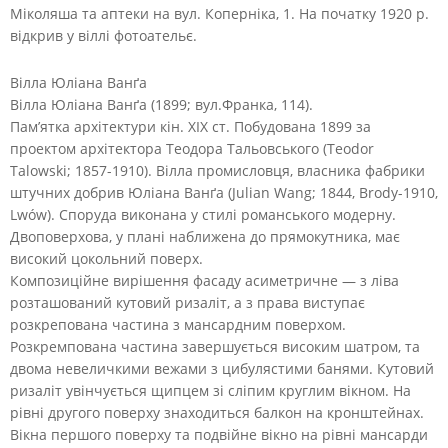
Міколяша та аптеки на вул. Коперніка, 1. На початку 1920 р.
відкрив у віллі фотоательє.
Вілла Юліана Ванґа
Вілла Юліана Ванґа (1899; вул.Франка, 114).
Пам’ятка архітектури кін. XIX ст. Побудована 1899 за
проектом архітектора Теодора Тальовського (Teodor
Talowski; 1857-1910). Вілла промисловця, власника фабрики
штучних добрив Юліана Ванґа (Julian Wang; 1844, Brody-1910,
Lwów). Споруда виконана у стилі романського модерну.
Двоповерхова, у плані наближена до прямокутника, має
високий цокольний поверх.
Композиційне вирішення фасаду асиметричне — з ліва
розташований кутовий ризаліт, а з права виступає
розкрепована частина з мансардним поверхом.
Розкремпована частина завершується високим шатром, та
двома невеличкими вежами з цибулястими банями. Кутовий
ризаліт увінчується щипцем зі сліпим круглим вікном. На
рівні другого поверху знаходиться балкон на кронштейнах.
Вікна першого поверху та подвійне вікно на рівні мансарди