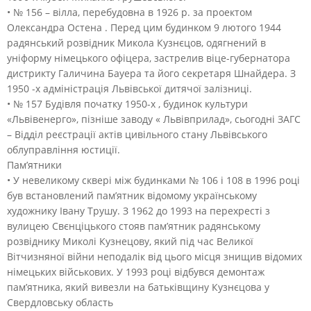
• № 156 – вілла, перебудовна в 1926 р. за проектом
Олександра Остена . Перед цим будинком 9 лютого 1944
радянський розвідник Микола Кузнєцов, одягнений в
уніформу німецького офіцера, застрелив віце-губернатора
дистрикту Галичина Бауера та його секретаря Шнайдера. З
1950 -х адміністрація Львівської дитячої залізниці.
• № 157 Будівля початку 1950-х , будинок культури
«Львівенерго», пізніше заводу « Львівприлад», сьогодні ЗАГС
– Відділ реєстрації актів цивільного стану Львівського
облуправління юстиції.
Пам’ятники
• У невеликому сквері між будинками № 106 і 108 в 1996 році
був встановлений пам’ятник відомому українському
художнику Івану Трушу. З 1962 до 1993 на перехресті з
вулицею Свєнціцького стояв пам’ятник радянському
розвіднику Миколі Кузнецову, який під час Великої
Вітчизняної війни неподалік від цього місця знищив відомих
німецьких військових. У 1993 році відбувся демонтаж
пам’ятника, який вивезли на батьківщину Кузнєцова у
Свердловську область