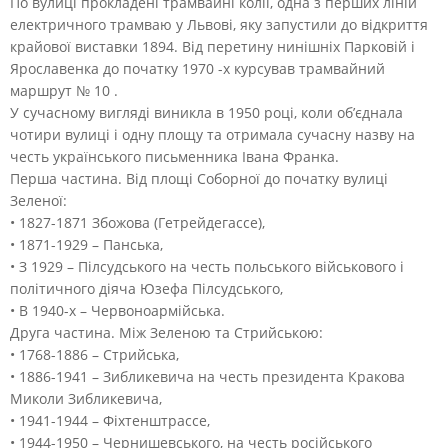
По вулиці прокладені трамвайні колії, одна з перших ліній
електричного трамваю у Львові, яку запустили до відкриття
крайової виставки 1894. Від перетину нинішніх Парковій і
Ярославенка до початку 1970 -х курсував трамвайний
маршрут № 10 .
У сучасному вигляді виникла в 1950 році, коли об’єднала
чотири вулиці і одну площу та отримала сучасну назву на
честь українського письменника Івана Франка.
Перша частина. Від площі Соборної до початку вулиці
Зеленої:
• 1827-1871 Збожова (Гетрейдегассе),
• 1871-1929 – Панська,
• З 1929 – Пілсудського на честь польського військового і
політичного діяча Юзефа Пілсудського,
• В 1940-х – Червоноармійська.
Друга частина. Між Зеленою та Стрийською:
• 1768-1886 – Стрийська,
• 1886-1941 – Зибликевича на честь президента Кракова
Миколи Зибликевича,
• 1941-1944 – Фіхтенштрассе,
• 1944-1950 – Чернишевського, на честь російського