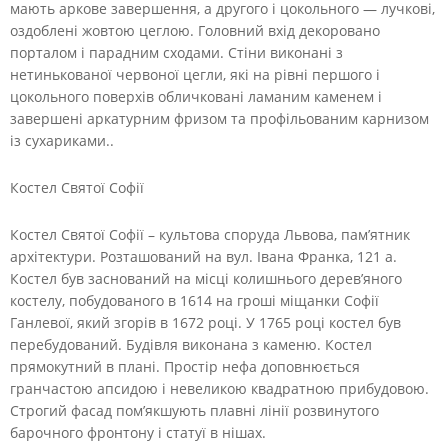
мають аркове завершення, а другого і цокольного — лучкові,
оздоблені жовтою цеглою. Головний вхід декоровано
порталом і парадним сходами. Стіни виконані з
нетинькованої червоної цегли, які на рівні першого і
цокольного поверхів обличковані ламаним каменем і
завершені аркатурним фризом та профільованим карнизом
із сухариками..
Костел Святої Софії
Костел Святої Софії – культова споруда Львова, пам’ятник
архітектури. Розташований на вул. Івана Франка, 121 а.
Костел був заснований на місці колишнього дерев’яного
костелу, побудованого в 1614 на гроші міщанки Софії
Ганлевої, який згорів в 1672 році. У 1765 році костел був
перебудований. Будівля виконана з каменю. Костел
прямокутний в плані. Простір нефа доповнюється
гранчастою апсидою і невеликою квадратною прибудовою.
Строгий фасад пом’якшують плавні лінії розвинутого
барочного фронтону і статуї в нішах.