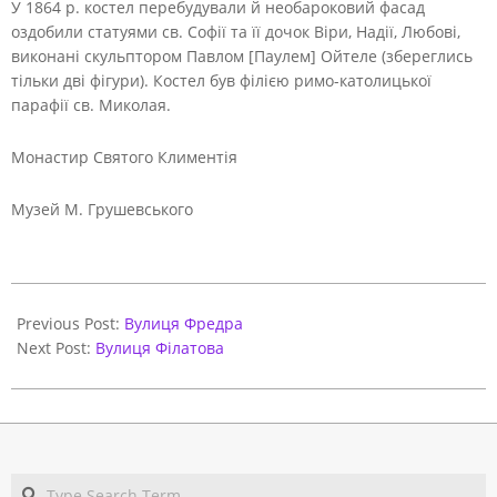
У 1864 р. костел перебудували й необароковий фасад
оздобили статуями св. Софії та її дочок Віри, Надії, Любові,
виконані скульптором Павлом [Паулем] Ойтеле (збереглись
тільки дві фігури). Костел був філією римо-католицької
парафії св. Миколая.
Монастир Святого Климентія
Музей М. Грушевського
2021-
06-
Previous Post:
Вулиця Фредра
01
Next Post:
Вулиця Філатова
Search