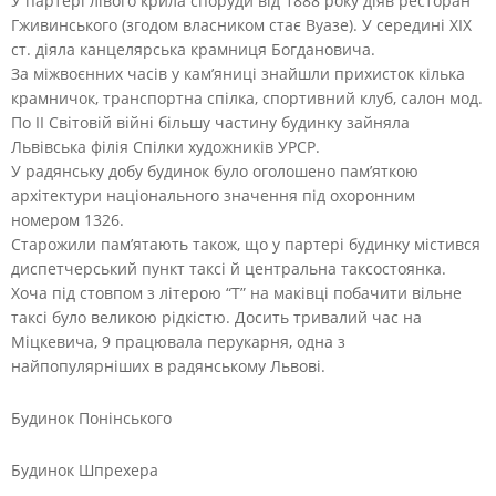
У партері лівого крила споруди від 1888 року діяв ресторан
Гживинського (згодом власником стає Вуазе). У середині XIX
ст. діяла канцелярська крамниця Богдановича.
За міжвоєнних часів у кам’яниці знайшли прихисток кілька
крамничок, транспортна спілка, спортивний клуб, салон мод.
По ІІ Світовій війні більшу частину будинку зайняла
Львівська філія Спілки художників УРСР.
У радянську добу будинок було оголошено пам’яткою
архітектури національного значення під охоронним
номером 1326.
Старожили пам’ятають також, що у партері будинку містився
диспетчерський пункт таксі й центральна таксостоянка.
Хоча під стовпом з літерою “Т” на маківці побачити вільне
таксі було великою рідкістю. Досить тривалий час на
Міцкевича, 9 працювала перукарня, одна з
найпопулярніших в радянському Львові.
Будинок Понінського
Будинок Шпрехера