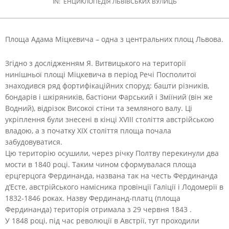
IN:
ЕНЦИКЛОПЕДІЯ ЛЬВІВСЬКИХ ВУЛИЦЬ
Площа Адама Міцкевича – одна з центральних площ Львова.
Згідно з дослідженням Я. Витвицького на території
нинішньої площі Міцкевича в період Речі Посполитої
знаходився ряд фортифікаційних споруд: башти різників,
бондарів і шкіряників, бастіони Фарський і Зміїний (він же
Водний), відрізок Високої стіни та земляного валу. Ці
укріплення були знесені в кінці XVIII століття австрійською
владою, а з початку XIX століття площа почала
забудовуватися.
Цю територію осушили, через річку Полтву перекинули два
мости в 1840 році. Таким чином сформувалася площа
ерцгерцога Фердинанда, названа так на честь Фердинанда
д’Есте, австрійського намісника провінції Галіції і Лодомерії в
1832-1846 роках. Назву Фердинанд-платц (площа
Фердинанда) територія отримала з 29 червня 1843 .
У 1848 році, під час революції в Австрії, тут проходили