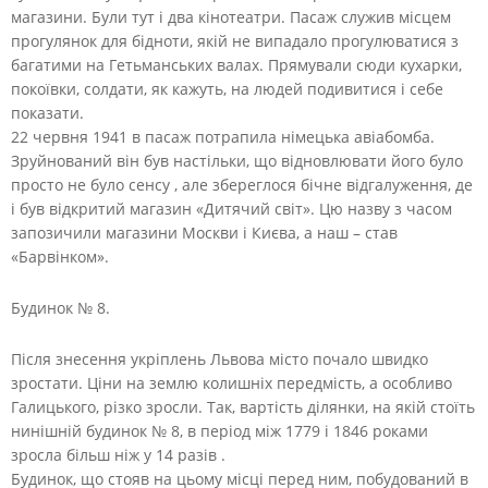
магазини. Були тут і два кінотеатри. Пасаж служив місцем
прогулянок для бідноти, якій не випадало прогулюватися з
багатими на Гетьманських валах. Прямували сюди кухарки,
покоївки, солдати, як кажуть, на людей подивитися і себе
показати.
22 червня 1941 в пасаж потрапила німецька авіабомба.
Зруйнований він був настільки, що відновлювати його було
просто не було сенсу , але збереглося бічне відгалуження, де
і був відкритий магазин «Дитячий світ». Цю назву з часом
запозичили магазини Москви і Києва, а наш – став
«Барвінком».
Будинок № 8.
Після знесення укріплень Львова місто почало швидко
зростати. Ціни на землю колишніх передмість, а особливо
Галицького, різко зросли. Так, вартість ділянки, на якій стоїть
нинішній будинок № 8, в період між 1779 і 1846 роками
зросла більш ніж у 14 разів .
Будинок, що стояв на цьому місці перед ним, побудований в