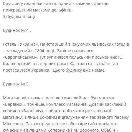
Круглий у плані басейн складний з каменю, фонтан
прикрашений масками дельфінів.
Забудова площі
Будинок № 4 .
Готель «Україна». Найстаріший з існуючих львівських готелів
– закладений в 1804 році. Раніше називався
«Європейським». Тут зупинявся польський письменник Ю.
Крашевський, а в перших роках ХХ століття – українська
поетеса Леся Українка. (Цього будинку вже немає.
Будинок № 5 .
Магазин «Антошка», раніше тривалий час був магазин
«Барвінок», точніше, комплекс магазинів. Довгий засклений
коридор «Барвінку», з обох сторін якого розташовані
магазини, є лише боковим відгалуженням так званого пасажу
Міколаша. Пасаж представляв собою критий прохід між
сучасними вулицями Коперника і М. Вороного. Обабіч –