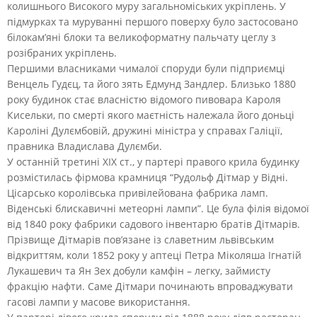
колишнього Високого муру загальноміських укріплень. У
підмурках та муруванні першого поверху було застосовано
білокам’яні блоки та великоформатну пальчату цеглу з
розібраних укріплень.
Першими власниками чималої споруди були підприємці
Венцель Гудєц, та його зять Едмунд Зандлер. Близько 1880
року будинок стає власністю відомого пивовара Кароля
Кисельки, по смерті якого маєтність належала його доньці
Кароліні Дулємбовій, дружині міністра у справах Галіції,
правника Владислава Дулємби.
У останній третині XIX ст., у партері правого крила будинку
розмістилась фірмова крамниця “Рудольф Дітмар у Відні.
Цісарсько королівська привілейована фабрика ламп.
Віденські блискавичні метеорні лампи”. Це була філія відомої
від 1840 року фабрики садового інвентарю братів Дітмарів.
Прізвище Дітмарів пов’язане із славетним львівським
відкриттям, коли 1852 року у аптеці Петра Міколяша Ігнатій
Лукашевич та Ян Зех добули камфін – легку, займисту
фракцію нафти. Саме Дітмари починають впроваджувати
гасові лампи у масове використання.