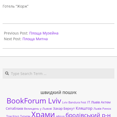
Готель “Жорж”
2021-
06-
Previous Post:
Площа Музейна
01
Next Post:
Площа Митна
Search
ШВИДКИЙ ПОШУК
BookForum Lviv
ІТ ЛЬвів
Ахтем
Lviv Bandura Fest
Кляштор
Сеітаблаєв
Захар Беркут
Великдень у Львові
Львів
Ринок
Храми
бродівський р-н
Том Круз
Туризм
афіша