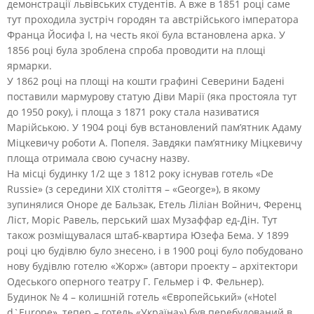
демонстрації львівських студентів. А вже в 1851 році саме
тут проходила зустріч городян та австрійського імператора
Франца Йосифа I, на честь якої була встановлена арка. У
1856 році була зроблена спроба проводити на площі
ярмарки.
У 1862 році на площі на кошти графині Северини Бадені
поставили мармурову статую Діви Марії (яка простояла тут
до 1950 року), і площа з 1871 року стала називатися
Марійською. У 1904 році був встановлений пам’ятник Адаму
Міцкевичу роботи А. Попеля. Завдяки пам’ятнику Міцкевичу
площа отримала свою сучасну назву.
На місці будинку 1/2 ще з 1812 року існував готель «De
Russie» (з середини XIX століття – «George»), в якому
зупинялися Оноре де Бальзак, Етель Ліліан Войнич, Ференц
Ліст, Моріс Равель, перський шах Музаффар ед-Дін. Тут
також розміщувалася штаб-квартира Юзефа Бема. У 1899
році цю будівлю було знесено, і в 1900 році було побудовано
нову будівлю готелю «Жорж» (автори проекту – архітектори
Одеського оперного театру Г. Гельмер і Ф. Фельнер).
Будинок № 4 – колишній готель «Європейський» («Hotel
d`Europe», тепер – готель «Україна») був перебудований в