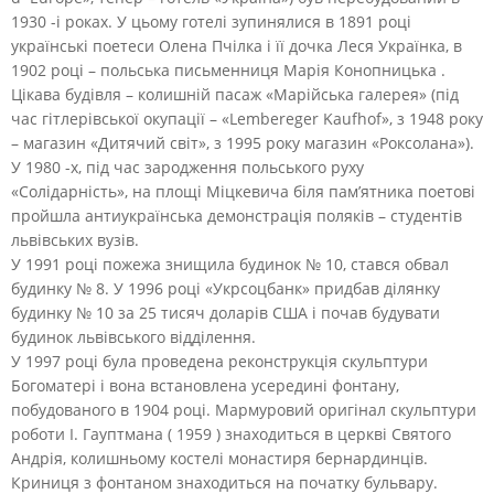
1930 -і роках. У цьому готелі зупинялися в 1891 році
українські поетеси Олена Пчілка і її дочка Леся Українка, в
1902 році – польська письменниця Марія Конопницька .
Цікава будівля – колишній пасаж «Марійська галерея» (під
час гітлерівської окупації – «Lembereger Kaufhof», з 1948 року
– магазин «Дитячий світ», з 1995 року магазин «Роксолана»).
У 1980 -х, під час зародження польського руху
«Солідарність», на площі Міцкевича біля пам’ятника поетові
пройшла антиукраїнська демонстрація поляків – студентів
львівських вузів.
У 1991 році пожежа знищила будинок № 10, стався обвал
будинку № 8. У 1996 році «Укрсоцбанк» придбав ділянку
будинку № 10 за 25 тисяч доларів США і почав будувати
будинок львівського відділення.
У 1997 році була проведена реконструкція скульптури
Богоматері і вона встановлена усередині фонтану,
побудованого в 1904 році. Мармуровий оригінал скульптури
роботи І. Гауптмана ( 1959 ) знаходиться в церкві Святого
Андрія, колишньому костелі монастиря бернардинців.
Криниця з фонтаном знаходиться на початку бульвару.