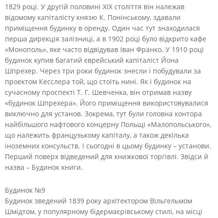
1829 році. У другій половині XIX століття він належав
відомому капіталісту князю К. Понінському, здавали
приміщення будинку в оренду. Один час тут знаходилася
перша дирекція залізниці, а в 1902 році було відкрито кафе
«Монополь», яке часто відвідував Іван Франко. У 1910 році
будинок купив багатий єврейський капіталіст Йона
Шпрехер. Через три роки будинок знесли і побудували за
проектом Кесслера той, що стоїть нині. Як і будинок на
сучасному проспекті Т. Г. Шевченка, він отримав назву
«будинок Шпрехера». Його приміщення використовувалися
виключно для установ. Зокрема, тут були головна контора
найбільшого нафтового концерну Польщі «Малопольського»,
що належить французькому капіталу, а також декілька
іноземних консульств. І сьогодні в цьому будинку – установи.
Перший поверх відведений для книжкової торгівлі. Звідси й
назва – Будинок книги.
Будинок №9
Будинок зведений 1839 року архітектором Вільгельмом
Шмідтом, у популярному бідермаєрівському стилі, на місці