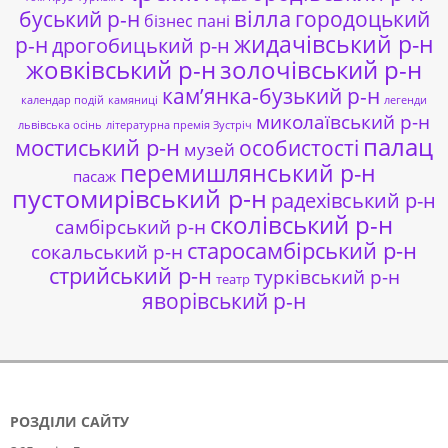
буський р-н
вілла
городоцький
бізнес пані
жидачівський р-н
р-н
дрогобицький р-н
жовківський р-н
золочівський р-н
кам’янка-бузький р-н
календар подій
камяниці
легенди
миколаївський р-н
львівська осінь
літературна премія Зустріч
палац
мостиський р-н
особистості
музей
перемишлянський р-н
пасаж
пустомирівський р-н
радехівський р-н
сколівський р-н
самбірський р-н
старосамбірський р-н
сокальський р-н
стрийський р-н
турківський р-н
театр
яворівський р-н
РОЗДІЛИ САЙТУ