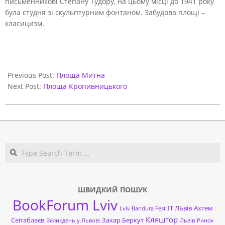
письменникові Степану Тудору, на цьому місці до 1941 року
була студня зі скульптурним фонтаном. Забудова площі –
класицизм.
2021-
06-
Previous Post:
Площа Митна
01
Next Post:
Площа Кропивницького
Search
ШВИДКИЙ ПОШУК
BookForum Lviv
ІТ ЛЬвів
Ахтем
Lviv Bandura Fest
Кляштор
Сеітаблаєв
Захар Беркут
Великдень у Львові
Львів
Ринок