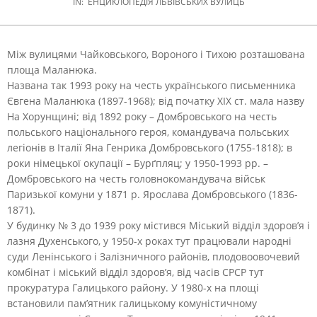
IN:
ЕНЦИКЛОПЕДІЯ ЛЬВІВСЬКИХ ВУЛИЦЬ
Між вулицями Чайковського, Вороного і Тихою розташована
площа Маланюка.
Названа так 1993 року на честь українського письменника
Євгена Маланюка (1897-1968); від початку XIX ст. мала назву
На Хорунщині; від 1892 року – Домбровського на честь
польського національного героя, командувача польських
легіонів в Італії Яна Генрика Домбровського (1755-1818); в
роки німецької окупації – Бурґпляц; у 1950-1993 рр. –
Домбровського на честь головнокомандувача військ
Паризької комуни у 1871 р. Ярослава Домбровського (1836-
1871).
У будинку № 3 до 1939 року містився Міський відділ здоров’я і
лазня Духенського, у 1950-х роках тут працювали народні
суди Ленінського і Залізничного районів, плодовоовочевий
комбінат і міський відділ здоров’я, від часів СРСР тут
прокуратура Галицького району. У 1980-х на площі
встановили пам’ятник галицькому комуністичному