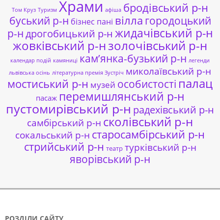
Храми
бродівський р-н
Том Круз
Туризм
афіша
буський р-н
вілла
городоцький
бізнес пані
жидачівський р-н
р-н
дрогобицький р-н
жовківський р-н
золочівський р-н
кам’янка-бузький р-н
календар подій
камяниці
легенди
миколаївський р-н
львівська осінь
літературна премія Зустріч
палац
мостиський р-н
особистості
музей
перемишлянський р-н
пасаж
пустомирівський р-н
радехівський р-н
сколівський р-н
самбірський р-н
старосамбірський р-н
сокальський р-н
стрийський р-н
турківський р-н
театр
яворівський р-н
РОЗДІЛИ САЙТУ