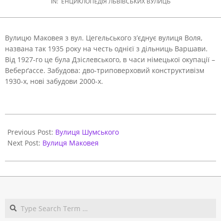
IN:
ЕНЦИКЛОПЕДІЯ ЛЬВІВСЬКИХ ВУЛИЦЬ
Вулицю Маковея з вул. Цегельського з’єднує вулиця Воля,
названа так 1935 року на честь однієї з дільниць Варшави.
Від 1927-го це була Дзіслевського, в часи німецької окупації –
Веберґассе. Забудова: дво-триповерховий конструктивізм
1930-х, нові забудови 2000-х.
2021-
05-
Previous Post:
Вулиця Шумського
31
Next Post:
Вулиця Маковея
Search