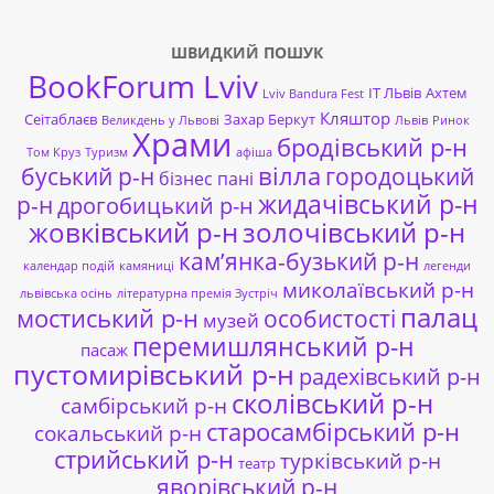
ШВИДКИЙ ПОШУК
BookForum Lviv
ІТ ЛЬвів
Ахтем
Lviv Bandura Fest
Кляштор
Сеітаблаєв
Захар Беркут
Великдень у Львові
Львів
Ринок
Храми
бродівський р-н
Том Круз
Туризм
афіша
буський р-н
вілла
городоцький
бізнес пані
жидачівський р-н
р-н
дрогобицький р-н
жовківський р-н
золочівський р-н
кам’янка-бузький р-н
календар подій
камяниці
легенди
миколаївський р-н
львівська осінь
літературна премія Зустріч
палац
мостиський р-н
особистості
музей
перемишлянський р-н
пасаж
пустомирівський р-н
радехівський р-н
сколівський р-н
самбірський р-н
старосамбірський р-н
сокальський р-н
стрийський р-н
турківський р-н
театр
яворівський р-н