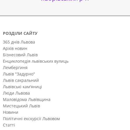
РОЗДІЛИ САЙТУ
365 днів Львова
Архів новин
Бізнесовий Львів
Енциклопедія львівських вулиць
Лембергиня
Львів "Задурно"
Львів сакральний
Львівські кам'яниці
Люди Львова
Маловідома Львівщина
Мистецький Львів
Новини
Політичні екскурсії Львовом
Статті