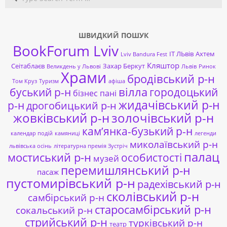
ШВИДКИЙ ПОШУК
BookForum Lviv
ІТ ЛЬвів
Ахтем
Lviv Bandura Fest
Кляштор
Сеітаблаєв
Захар Беркут
Великдень у Львові
Львів
Ринок
Храми
бродівський р-н
Том Круз
Туризм
афіша
буський р-н
вілла
городоцький
бізнес пані
жидачівський р-н
р-н
дрогобицький р-н
жовківський р-н
золочівський р-н
кам’янка-бузький р-н
календар подій
камяниці
легенди
миколаївський р-н
львівська осінь
літературна премія Зустріч
палац
мостиський р-н
особистості
музей
перемишлянський р-н
пасаж
пустомирівський р-н
радехівський р-н
сколівський р-н
самбірський р-н
старосамбірський р-н
сокальський р-н
стрийський р-н
турківський р-н
театр