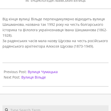
IN:
ЕНЦИКЛОПЕДІЯ ЛЬВІВСЬКИХ ВУЛИЦЬ
Від кінця вулиці Вільде перпендикулярно відходить вулиця
Шишманова, названа так 1992 року на честь болгарського
історика та філолога українознавця Івана Шишманова (1862-
1928).
За радянських часів мала назву Щусєва на честь російського
радянського архітектора Алєксєя Щусєва (1873-1949).
2021-
05-
Previous Post:
Вулиця Чумацька
31
Next Post:
Вулиця Вільде
Search