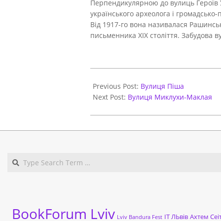
Перпендикулярною до вулиць Героїв У
українського археолога і громадсько-
Від 1917-го вона називалася Рашинська
письменника ХІХ століття. Забудова ву
2021-
05-
Previous Post:
Вулиця Піша
31
Next Post:
Вулиця Миклухи-Маклая
BookForum Lviv
ІТ ЛЬвів
Ахтем Сеі
Lviv Bandura Fest