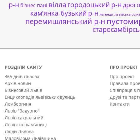
р-н
вілла
городоцький р-н
дрог
бізнес пані
кам’янка-бузький р-н
легенди
львівська осін
пустоми
перемишлянський р-н
старосамбірсь
РОЗДІЛИ САЙТУ
ПРО ПРОЕКТ
365 днів Львова
Про проект
Архів новин
Правила прое
Бізнесовий Львів
Співпраця з 
Енциклопедія львівських вулиць
Друзі та пар
Лембергиня
Контакти
Львів "Задурно"
Львів сакральний
Львівські кам'яниці
Люди Львова
Маловідома Львівщина