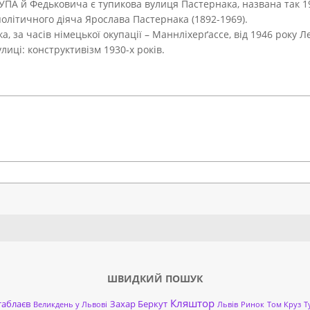
ПА й Федьковича є тупикова вулиця Пастернака, названа так 19
політичного діяча Ярослава Пастернака (1892-1969).
, за часів німецької окупації – Маннліхерґассе, від 1946 року Л
лиці: конструктивізм 1930-х років.
Search
ШВИДКИЙ ПОШУК
Кляштор
таблаєв
Захар Беркут
Великдень у Львові
Львів
Ринок
Том Круз
Т