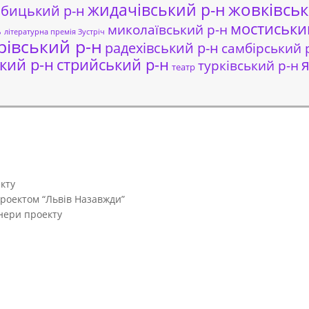
жовківськ
жидачівський р-н
обицький р-н
мостиськи
миколаївський р-н
ь
літературна премія Зустріч
рівський р-н
радехівський р-н
самбірський 
кий р-н
стрийський р-н
я
турківський р-н
театр
кту
проектом “Львів Назавжди”
тнери проекту