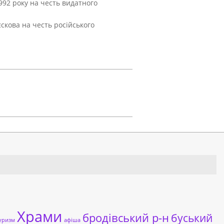
92 року на честь видатного
єскова на честь російського
Храми
бродівський р-н
буський
уризм
афіша