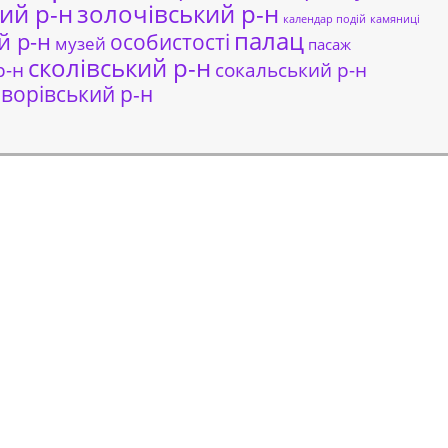
ий р-н
золочівський р-н
календар подій
камяниці
палац
й р-н
особистості
музей
пасаж
сколівський р-н
сокальський р-н
р-н
ворівський р-н