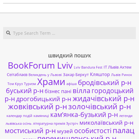
Search
ШВИДКИЙ ПОШУК
BookForum Lviv
ІТ ЛЬвів
Ахтем
Lviv Bandura Fest
Кляштор
Сеітаблаєв
Захар Беркут
Великдень у Львові
Львів
Ринок
Храми
бродівський р-н
Том Круз
Туризм
афіша
буський р-н
вілла
городоцький
бізнес пані
жидачівський р-н
р-н
дрогобицький р-н
жовківський р-н
золочівський р-н
кам’янка-бузький р-н
календар подій
камяниці
легенди
миколаївський р-н
львівська осінь
літературна премія Зустріч
палац
мостиський р-н
особистості
музей
перемишлянський р-н