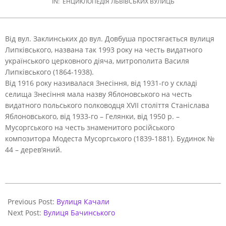
IN:
ЕНЦИКЛОПЕДІЯ ЛЬВІВСЬКИХ ВУЛИЦЬ
Від вул. Заклинських до вул. Довбуша простягається вулиця
Липківського, названа так 1993 року на честь видатного
українського церковного діяча, митрополита Василя
Липківського (1864-1938).
Від 1916 року називалася Знесіння, від 1931-го у складі
селища Знесіння мала назву Яблоновського на честь
видатного польського полководця XVII століття Станіслава
Яблоновського, від 1933-го – Гелянки, від 1950 р. –
Мусоргського на честь знаменитого російського
композитора Модеста Мусоргського (1839-1881). Будинок №
44 – дерев’яний.
2021-
05-
Previous Post:
Вулиця Качали
31
Next Post:
Вулиця Бачинського