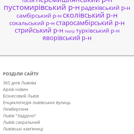
пасаж
пустомирівський р-н
радехівський р-н
сколівський р-н
самбірський р-н
старосамбірський р-н
сокальський р-н
стрийський р-н
турківський р-н
театр
яворівський р-н
РОЗДІЛИ САЙТУ
365 днів Львова
Архів новин
Бізнесовий Львів
Енциклопедія львівських вулиць
Лембергиня
Львів "Задурно"
Львів сакральний
Львівські кам'яниці