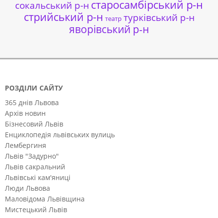
старосамбірський р-н
сокальський р-н
стрийський р-н
турківський р-н
театр
яворівський р-н
РОЗДІЛИ САЙТУ
365 днів Львова
Архів новин
Бізнесовий Львів
Енциклопедія львівських вулиць
Лембергиня
Львів "Задурно"
Львів сакральний
Львівські кам'яниці
Люди Львова
Маловідома Львівщина
Мистецький Львів