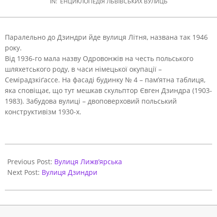
IN:
ЕНЦИКЛОПЕДІЯ ЛЬВІВСЬКИХ ВУЛИЦЬ
Паралельно до Дзиндри йде вулиця Літня, названа так 1946
року.
Від 1936-го мала назву Одровонжів на честь польського
шляхетського роду, в часи німецької окупації –
Семірадзкіґассе. На фасаді будинку № 4 – пам’ятна таблиця,
яка сповіщає, що тут мешкав скульптор Євген Дзиндра (1903-
1983). Забудова вулиці – двоповерховий польський
конструктивізм 1930-х.
2021-
05-
Previous Post:
Вулиця Лижв’ярська
31
Next Post:
Вулиця Дзиндри