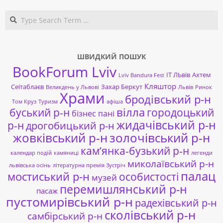
Search
ШВИДКИЙ ПОШУК
BookForum Lviv
ІТ ЛЬвів
Ахтем
Lviv Bandura Fest
Кляштор
Сеітаблаєв
Захар Беркут
Великдень у Львові
Львів
Ринок
Храми
бродівський р-н
Том Круз
Туризм
афіша
буський р-н
вілла
городоцький
бізнес пані
жидачівський р-н
р-н
дрогобицький р-н
жовківський р-н
золочівський р-н
кам’янка-бузький р-н
календар подій
камяниці
легенди
миколаївський р-н
львівська осінь
літературна премія Зустріч
палац
мостиський р-н
особистості
музей
перемишлянський р-н
пасаж
пустомирівський р-н
радехівський р-н
сколівський р-н
самбірський р-н