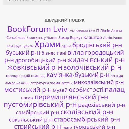
ШВИДКИЙ ПОШУК
BookForum Lviv
ІТ ЛЬвів
Ахтем
Lviv Bandura Fest
Кляштор
Сеітаблаєв
Захар Беркут
Великдень у Львові
Львів
Ринок
Храми
бродівський р-н
Том Круз
Туризм
афіша
буський р-н
вілла
городоцький
бізнес пані
жидачівський р-н
р-н
дрогобицький р-н
жовківський р-н
золочівський р-н
кам’янка-бузький р-н
календар подій
камяниці
легенди
миколаївський р-н
львівська осінь
літературна премія Зустріч
палац
мостиський р-н
особистості
музей
перемишлянський р-н
пасаж
пустомирівський р-н
радехівський р-н
сколівський р-н
самбірський р-н
старосамбірський р-н
сокальський р-н
стрийський р-н
турківський р-н
театр