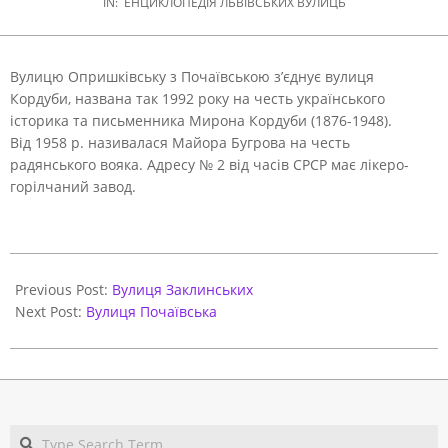
IN:
ЕНЦИКЛОПЕДІЯ ЛЬВІВСЬКИХ ВУЛИЦЬ
Вулицю Опришківську з Почаївською з’єднує вулиця
Кордуби, названа так 1992 року на честь українського
історика та письменника Мирона Кордуби (1876-1948).
Від 1958 р. називалася Майора Бугрова на честь
радянського вояка. Адресу № 2 від часів СРСР має лікеро-
горілчаний завод.
2021-
05-
Previous Post:
Вулиця Заклинських
31
Next Post:
Вулиця Почаївська
Search