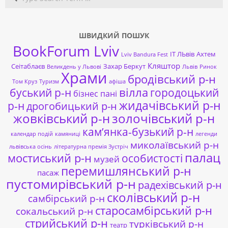
ШВИДКИЙ ПОШУК
BookForum Lviv
ІТ ЛЬвів
Ахтем
Lviv Bandura Fest
Кляштор
Сеітаблаєв
Захар Беркут
Великдень у Львові
Львів
Ринок
Храми
бродівський р-н
Том Круз
Туризм
афіша
буський р-н
вілла
городоцький
бізнес пані
жидачівський р-н
р-н
дрогобицький р-н
жовківський р-н
золочівський р-н
кам’янка-бузький р-н
календар подій
камяниці
легенди
миколаївський р-н
львівська осінь
літературна премія Зустріч
палац
мостиський р-н
особистості
музей
перемишлянський р-н
пасаж
пустомирівський р-н
радехівський р-н
сколівський р-н
самбірський р-н
старосамбірський р-н
сокальський р-н
стрийський р-н
турківський р-н
театр