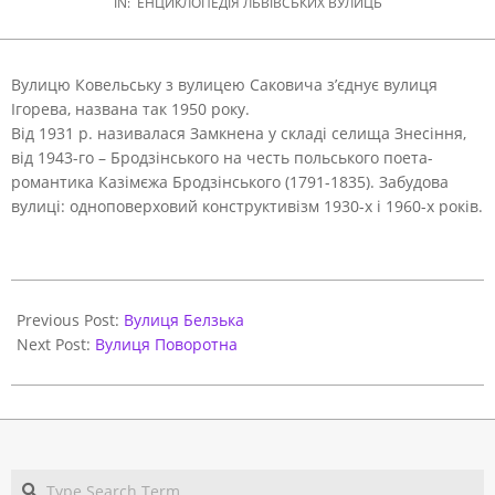
IN:
ЕНЦИКЛОПЕДІЯ ЛЬВІВСЬКИХ ВУЛИЦЬ
Вулицю Ковельську з вулицею Саковича з’єднує вулиця
Ігорева, названа так 1950 року.
Від 1931 р. називалася Замкнена у складі селища Знесіння,
від 1943-го – Бродзінського на честь польського поета-
романтика Казімєжа Бродзінського (1791-1835). Забудова
вулиці: одноповерховий конструктивізм 1930-х і 1960-х років.
2021-
05-
Previous Post:
Вулиця Белзька
31
Next Post:
Вулиця Поворотна
Search