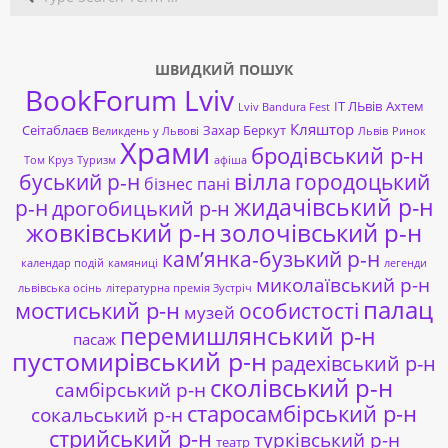
ШВИДКИЙ ПОШУК
BookForum Lviv
ІТ ЛЬвів
Ахтем
Lviv Bandura Fest
Кляштор
Сеітаблаєв
Захар Беркут
Великдень у Львові
Львів
Ринок
Храми
бродівський р-н
Том Круз
Туризм
афіша
буський р-н
вілла
городоцький
бізнес пані
жидачівський р-н
р-н
дрогобицький р-н
жовківський р-н
золочівський р-н
кам’янка-бузький р-н
календар подій
камяниці
легенди
миколаївський р-н
львівська осінь
літературна премія Зустріч
палац
мостиський р-н
особистості
музей
перемишлянський р-н
пасаж
пустомирівський р-н
радехівський р-н
сколівський р-н
самбірський р-н
старосамбірський р-н
сокальський р-н
стрийський р-н
турківський р-н
театр