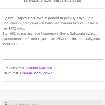
IN:
ЕНЦИКЛОПЕДІЯ ЛЬВІВСЬКИХ ВУЛИЦЬ
Від вул. Старознесенської в районі перетину з вулицею
Польовою відгалужується тупикова вулиця Буська, названа
так 1992 року.
Від 1962-го називалася Миронюка бічна. Забудова вулиці:
одноповерховий конструктивізм 1930-х років, нові забудови
1990-2000 рр.
2021-
05-
Previous Post:
Вулиця Балкова
31
Next Post:
Вулиця Золочівська
Search