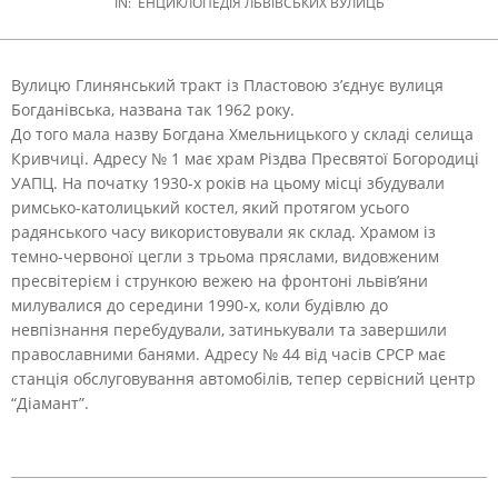
IN:
ЕНЦИКЛОПЕДІЯ ЛЬВІВСЬКИХ ВУЛИЦЬ
Вулицю Глинянський тракт із Пластовою з’єднує вулиця
Богданівська, названа так 1962 року.
До того мала назву Богдана Хмельницького у складі селища
Кривчиці. Адресу № 1 має храм Різдва Пресвятої Богородиці
УАПЦ. На початку 1930-х років на цьому місці збудували
римсько-католицький костел, який протягом усього
радянського часу використовували як склад. Храмом із
темно-червоної цегли з трьома пряслами, видовженим
пресвітерієм і стрункою вежею на фронтоні львів’яни
милувалися до середини 1990-х, коли будівлю до
невпізнання перебудували, затинькували та завершили
православними банями. Адресу № 44 від часів СРСР має
станція обслуговування автомобілів, тепер сервісний центр
“Діамант”.
2021-