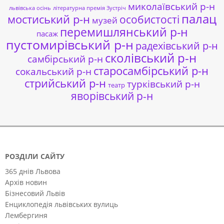
миколаївський р-н
львівська осінь
літературна премія Зустріч
палац
мостиський р-н
особистості
музей
перемишлянський р-н
пасаж
пустомирівський р-н
радехівський р-н
сколівський р-н
самбірський р-н
старосамбірський р-н
сокальський р-н
стрийський р-н
турківський р-н
театр
яворівський р-н
РОЗДІЛИ САЙТУ
365 днів Львова
Архів новин
Бізнесовий Львів
Енциклопедія львівських вулиць
Лембергиня