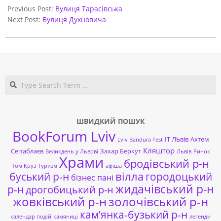
05-
Previous Post:
Вулиця Тарасівська
31
Next Post:
Вулиця Духновича
Search
ШВИДКИЙ ПОШУК
BookForum Lviv
ІТ ЛЬвів
Ахтем
Lviv Bandura Fest
Кляштор
Сеітаблаєв
Захар Беркут
Великдень у Львові
Львів
Ринок
Храми
бродівський р-н
Том Круз
Туризм
афіша
буський р-н
вілла
городоцький
бізнес пані
жидачівський р-н
р-н
дрогобицький р-н
жовківський р-н
золочівський р-н
кам’янка-бузький р-н
календар подій
камяниці
легенди