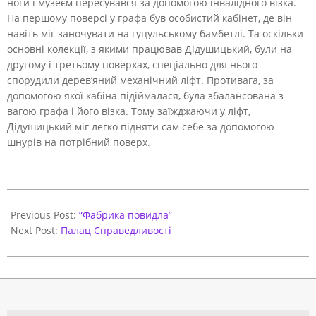
ноги і музеєм пересувався за допомогою інвалідного візка.
На першому поверсі у графа був особистий кабінет, де він
навіть міг заночувати на гуцульському бамбетлі. Та оскільки
основні колекції, з якими працював Дідушицький, були на
другому і третьому поверхах, спеціально для нього
спорудили дерев’яний механічний ліфт. Противага, за
допомогою якої кабіна підіймалася, була збалансована з
вагою графа і його візка. Тому заїжджаючи у ліфт,
Дідушицький міг легко підняти сам себе за допомогою
шнурів на потрібний поверх.
2021-
03-
Previous Post:
“Фабрика повидла”
29
Next Post:
Палац Справедливості