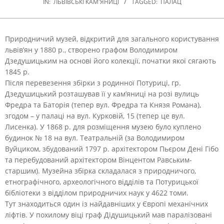
IN:
ЛЬВІВСЬКІ КАМ'ЯНИЦІ
TAGGED:
ПАЛАЦ
Природничий музей, відкритий для загального користування
львів’ян у 1880 р., створено графом Володимиром
Дзедушицьким на основі його колекції, початки якої сягають
1845 р.
Після перевезення збірки з родинної Потуриці, гр.
Дзедушицький розташував її у кам’яниці на розі вулиць
Фредра та Баторія (тепер вул. Фредра та Князя Романа),
згодом – у палаці на вул. Курковій, 15 (тепер це вул.
Лисенка). У 1868 р. для розміщення музею було куплено
будинок № 18 на вул. Театральній (за Володимиром
Вуйциком, збудований 1797 р. архітектором Пьєром Дені Гібо
та перебудований архітектором Вінцентом Равським-
старшим). Музейна збірка складалася з природничого,
етнографічного, археологічного відділів та Потурицької
бібліотеки з відділом природничих наук у 4622 томи.
Тут знаходиться один із найдавніших у Європі механічних
ліфтів. У похилому віці граф Дідушицький мав паралізовані