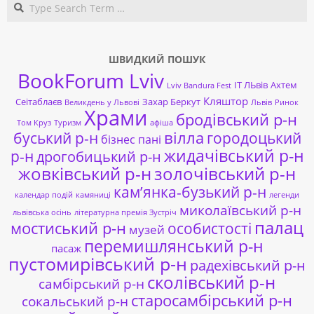
Search
ШВИДКИЙ ПОШУК
BookForum Lviv
ІТ ЛЬвів
Ахтем
Lviv Bandura Fest
Кляштор
Сеітаблаєв
Захар Беркут
Великдень у Львові
Львів
Ринок
Храми
бродівський р-н
Том Круз
Туризм
афіша
буський р-н
вілла
городоцький
бізнес пані
жидачівський р-н
р-н
дрогобицький р-н
жовківський р-н
золочівський р-н
кам’янка-бузький р-н
календар подій
камяниці
легенди
миколаївський р-н
львівська осінь
літературна премія Зустріч
палац
мостиський р-н
особистості
музей
перемишлянський р-н
пасаж
пустомирівський р-н
радехівський р-н
сколівський р-н
самбірський р-н
старосамбірський р-н
сокальський р-н