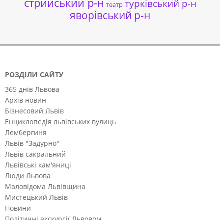
стрийський р-н
турківський р-н
театр
яворівський р-н
РОЗДІЛИ САЙТУ
365 днів Львова
Архів новин
Бізнесовий Львів
Енциклопедія львівських вулиць
Лембергиня
Львів "Задурно"
Львів сакральний
Львівські кам'яниці
Люди Львова
Маловідома Львівщина
Мистецький Львів
Новини
Політичні екскурсії Львовом