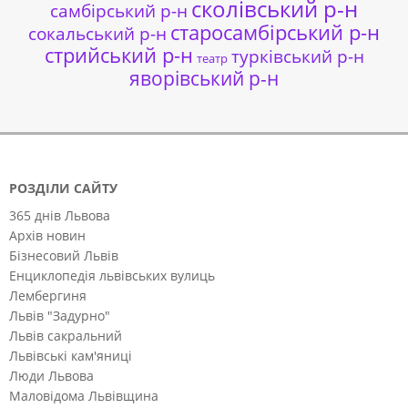
сколівський р-н
самбірський р-н
старосамбірський р-н
сокальський р-н
стрийський р-н
турківський р-н
театр
яворівський р-н
РОЗДІЛИ САЙТУ
365 днів Львова
Архів новин
Бізнесовий Львів
Енциклопедія львівських вулиць
Лембергиня
Львів "Задурно"
Львів сакральний
Львівські кам'яниці
Люди Львова
Маловідома Львівщина