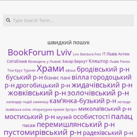
Search
ШВИДКИЙ ПОШУК
BookForum Lviv
ІТ ЛЬвів
Ахтем
Lviv Bandura Fest
Кляштор
Сеітаблаєв
Захар Беркут
Великдень у Львові
Львів
Ринок
Храми
бродівський р-н
Том Круз
Туризм
афіша
буський р-н
вілла
городоцький
бізнес пані
жидачівський р-н
р-н
дрогобицький р-н
жовківський р-н
золочівський р-н
кам’янка-бузький р-н
календар подій
камяниці
легенди
миколаївський р-н
львівська осінь
літературна премія Зустріч
палац
мостиський р-н
особистості
музей
перемишлянський р-н
пасаж
пустомирівський р-н
радехівський р-н