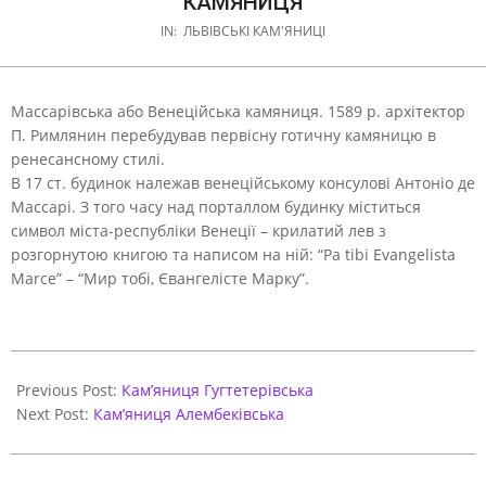
КАМЯНИЦЯ
IN:
ЛЬВІВСЬКІ КАМ'ЯНИЦІ
Массарівська або Венеційська камяниця. 1589 р. архітектор
П. Римлянин перебудував первісну готичну камяницю в
ренесансному стилі.
В 17 ст. будинок належав венеційському консулові Антоніо де
Массарі. З того часу над порталлом будинку міститься
символ міста-республіки Венеції – крилатий лев з
розгорнутою книгою та написом на ній: “Pa tibi Evangelista
Marce” – “Мир тобі, Євангелісте Марку”.
2021-
03-
Previous Post:
Кам’яниця Гугтетерівська
29
Next Post:
Кам’яниця Алембеківська