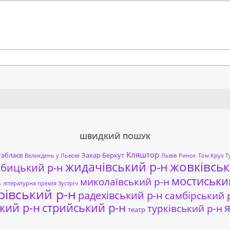
Search
ШВИДКИЙ ПОШУК
Кляштор
таблаєв
Захар Беркут
Великдень у Львові
Львів
Ринок
Том Круз
Т
жовківськ
жидачівський р-н
обицький р-н
мостиськи
миколаївський р-н
ь
літературна премія Зустріч
рівський р-н
радехівський р-н
самбірський 
кий р-н
стрийський р-н
я
турківський р-н
театр