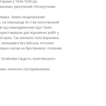
торами у 1634-1636 рр.
валами, укріплений п’ятикутними
зимира. Замок неодноразово
, на перешкоді їй став золочівський
в під командуванням Адзі Гірея.
ористовували для відновних робіт у
ий кряж. Так виникло село Вороняки,
 залишився без війська, оточили
дівано напав на бунтівників і полонив
 Особлива гордість золочівського
ливо, нанесені послідовниками