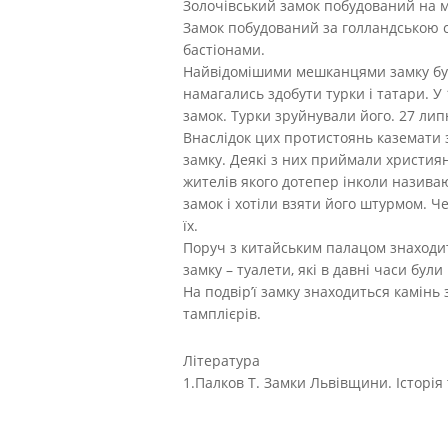
Золочівський замок побудований на м
Замок побудований за голландською 
бастіонами.
Найвідомішими мешканцями замку бул
намагались здобути турки і татари. У
замок. Турки зруйнували його. 27 лип
Внаслідок цих протистоянь каземати 
замку. Деякі з них приймали християн
жителів якого дотепер інколи називаю
замок і хотіли взяти його штурмом. Ч
їх.
Поруч з китайським палацом знаходит
замку – туалети, які в давні часи були 
На подвір’ї замку знаходиться камін
тамплієрів.
Література
1.Палков Т. Замки Львівщини. Історія 