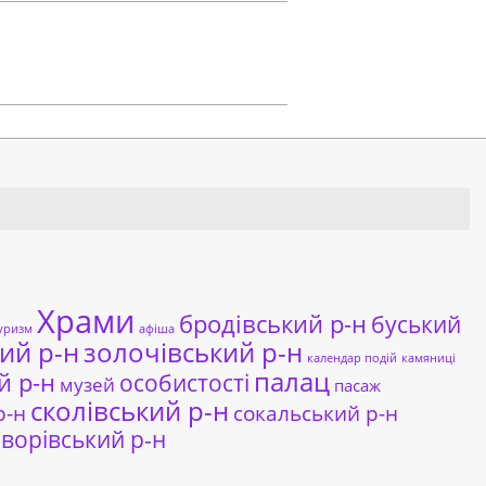
Храми
бродівський р-н
буський
уризм
афіша
ий р-н
золочівський р-н
календар подій
камяниці
палац
й р-н
особистості
музей
пасаж
сколівський р-н
сокальський р-н
р-н
ворівський р-н