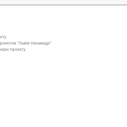
кту
проектом “Львів Назавжди”
тнери проекту