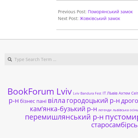
2020-
12-
Previous Post:
Поморянський замок
11
Next Post:
Жовківський замок
BookForum Lviv
ІТ ЛЬвів
Ахтем Сеі
Lviv Bandura Fest
р-н
вілла
городоцький р-н
дрог
бізнес пані
кам’янка-бузький р-н
легенди
львівська осін
пустоми
перемишлянський р-н
старосамбірсь