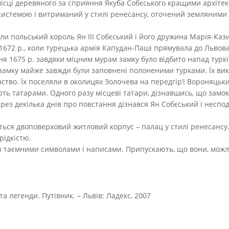
ісці деревяного за сприяння Якуба Собєського кращими архітек
системою і витриманий у стилі ренесансу, оточений земляними 
и польський король Ян ІІІ Собєський і його дружина Марія-Ка
 1672 р., коли турецька армія Капудан-Паші прямувала до Львова
ня 1675 р. завдяки міцним мурам замку було відбито напад туркі
замку майже завжди були заповнені полоненими турками. Їх вик
ство. Їх поселяли в околицях Золочева на передгір’ї Вороняцьк
ть татарами. Одного разу місцеві татари, дізнавшись, що замок
ерез декілька днів про повстання дізнався Ян Собєський і неспо
ься двоповерховий житловий корпус – палац у стилі ренесансу.
рідкістю.
ь з таємними символами і написами. Припускають, що вони, мож
та легенди. Путівник. – Львів: Ладекс, 2007