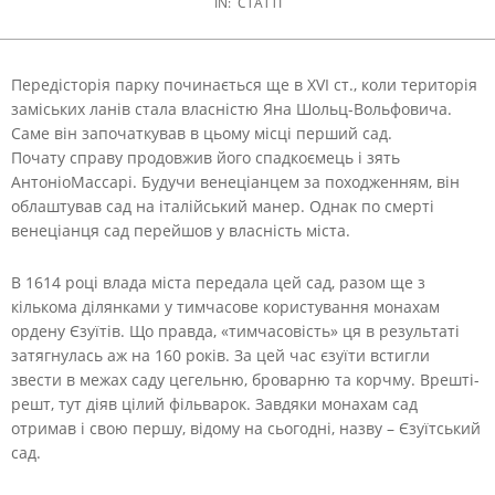
IN:
СТАТТІ
Передісторія парку починається ще в XVI ст., коли територія
заміських ланів стала власністю Яна Шольц-Вольфовича.
Саме він започаткував в цьому місці перший сад.
Почату справу продовжив його спадкоємець і зять
АнтоніоМассарі. Будучи венеціанцем за походженням, він
облаштував сад на італійський манер. Однак по смерті
венеціанця сад перейшов у власність міста.
В 1614 році влада міста передала цей сад, разом ще з
кількома ділянками у тимчасове користування монахам
ордену Єзуїтів. Що правда, «тимчасовість» ця в результаті
затягнулась аж на 160 років. За цей час єзуїти встигли
звести в межах саду цегельню, броварню та корчму. Врешті-
решт, тут діяв цілий фільварок. Завдяки монахам сад
отримав і свою першу, відому на сьогодні, назву – Єзуїтський
сад.