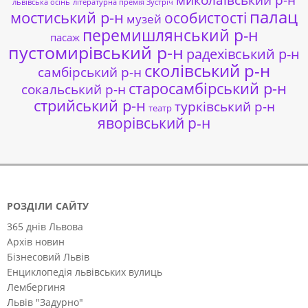
львівська осінь
літературна премія Зустріч
палац
мостиський р-н
особистості
музей
перемишлянський р-н
пасаж
пустомирівський р-н
радехівський р-н
сколівський р-н
самбірський р-н
старосамбірський р-н
сокальський р-н
стрийський р-н
турківський р-н
театр
яворівський р-н
РОЗДІЛИ САЙТУ
365 днів Львова
Архів новин
Бізнесовий Львів
Енциклопедія львівських вулиць
Лембергиня
Львів "Задурно"