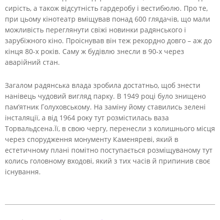
сирість, а також відсутність гардеробу і вестибюлю. Про те,
при цьому кінотеатр вміщував понад 600 глядачів, що мали
можливість переглянути свіжі новинки радянського і
зарубіжного кіно. Проіснував він теж рекордно довго – аж до
кінця 80-х років. Саму ж будівлю знесли в 90-х через
аварійний стан.
Загалом радянська влада зробила достатньо, щоб знести
нанівець чудовий вигляд парку. В 1949 році було знищено
пам’ятник Голуховському. На заміну йому ставились зелені
інсталяції, а від 1964 року тут розмістилась ваза
Торвальдсена.Її, в свою чергу, перенесли з колишнього місця
через спорудження монументу Каменяреві, який в
естетичному плані помітно поступається розміщуваному тут
колись головному входові, який з тих часів й припинив своє
існування.
2020-