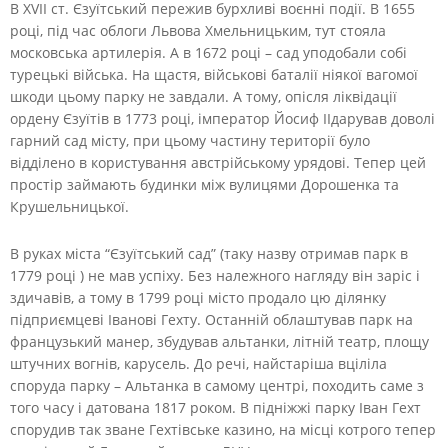
В XVII ст. Єзуїтський пережив бурхливі воєнні події. В 1655
році, під час облоги Львова Хмельницьким, тут стояла
московська артилерія. А в 1672 році – сад уподобали собі
турецькі війська. На щастя, військові баталії ніякої вагомої
шкоди цьому парку не завдали. А тому, опісля ліквідації
ордену Єзуїтів в 1773 році, імператор Йосиф IIдарував доволі
гарний сад місту, при цьому частину території було
відділено в користування австрійському урядові. Тепер цей
простір займають будинки між вулицями Дорошенка та
Крушельницької.
В руках міста “Єзуїтський сад” (таку назву отримав парк в
1779 році ) не мав успіху. Без належного нагляду він заріс і
здичавів, а тому в 1799 році місто продало цю ділянку
підприємцеві Іванові Гехту. Останній облаштував парк на
французький манер, збудував альтанки, літній театр, площу
штучних вогнів, карусель. До речі, найстаріша вціліла
споруда парку – Альтанка в самому центрі, походить саме з
того часу і датована 1817 роком. В підніжжі парку Іван Гехт
спорудив так зване Гехтівське казино, на місці котрого тепер