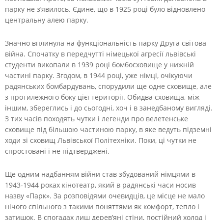
парку не з’явилось. Єдине, що в 1925 році було відновлено
центральну алею парку.
Значно вплинула на функціональність парку Друга світова
війна. Спочатку в передчутті німецької агресії львівські
студенти викопали в 1939 році бомбосховище у нижній
частині парку. Згодом, в 1944 році, уже німці, очікуючи
радянських бомбардувань, спорудили ще одне сховище, але
з протилежного боку цієї території. Обидва сховища, між
іншим, збереглись і до сьогодні, хоч і в занедбаному вигляді.
З тих часів походять чутки і легенди про велетенське
сховище під більшою частиною парку, в яке ведуть підземні
ходи зі сховищ Львівської Політехніки. Поки, ці чутки не
спростовані і не підтверджені.
Ще одним надбанням війни став збудований німцями в
1943-1944 роках кінотеатр, який в радянські часи носив
назву «Парк». За розповідями очевидців, це місце не мало
нічого спільного з такими поняттями як комфорт, тепло і
затишок. В спогадах лиш дерев’яні стіни, постійний холод і