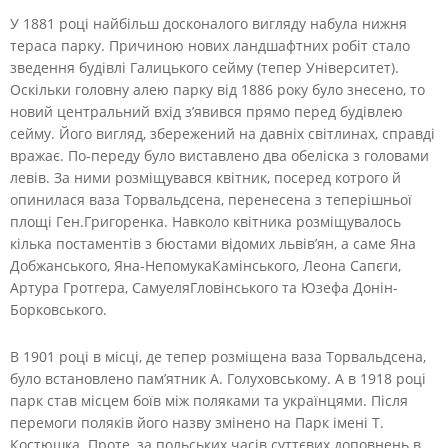
У 1881 році найбільш досконалого вигляду набула нижня
тераса парку. Причиною нових ландшафтних робіт стало
зведення будівлі Галицького сейму (тепер Університет).
Оскільки головну алею парку від 1886 року було знесено, то
новий центральний вхід з’явився прямо перед будівлею
сейму. Його вигляд, збережений на давніх світлинах, справді
вражає. По-переду було виставлено два обеліска з головами
левів. За ними розміщувався квітник, посеред котрого й
опинилася ваза Торвальдсена, перенесена з теперішньої
площі Ген.Григоренка. Навколо квітника розміщувалось
кілька постаментів з бюстами відомих львів’ян, а саме Яна
Добжанського, Яна-НепомукаКамінського, Леона Сапєги,
Артура Гротгера, СамуеляГловінського та Юзефа Донін-
Борковського.
В 1901 році в місці, де тепер розміщена ваза Торвальдсена,
було встановлено пам’ятник А. Голуховському. А в 1918 році
парк став місцем боїв між поляками та українцями. Після
перемоги поляків його назву змінено на Парк імені Т.
Костюшка. Проте, за польських часів суттєвих доповнень в