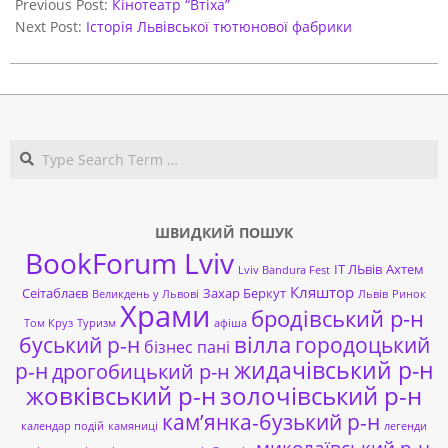
12-
Previous Post:
Кінотеатр “Втіха”
11
Next Post:
Історія Львівської тютюнової фабрики
Search
ШВИДКИЙ ПОШУК
BookForum Lviv
ІТ ЛЬвів
Ахтем
Lviv Bandura Fest
Кляштор
Сеітаблаєв
Захар Беркут
Великдень у Львові
Львів
Ринок
Храми
бродівський р-н
Том Круз
Туризм
афіша
буський р-н
вілла
городоцький
бізнес пані
жидачівський р-н
р-н
дрогобицький р-н
жовківський р-н
золочівський р-н
кам’янка-бузький р-н
календар подій
камяниці
легенди
миколаївський р-н