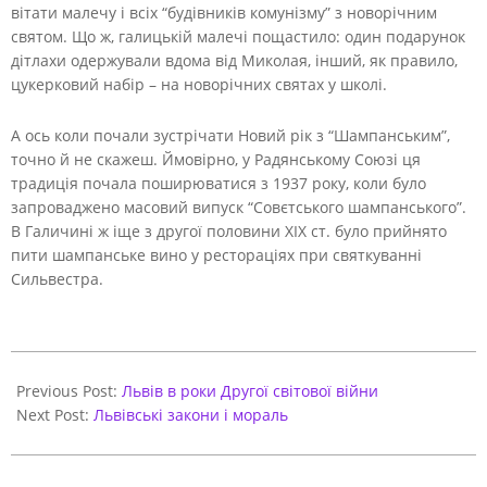
вітати малечу і всіх “будівників комунізму” з новорічним
святом. Що ж, галицькій малечі пощастило: один подарунок
дітлахи одержували вдома від Миколая, інший, як правило,
цукерковий набір – на новорічних святах у школі.
А ось коли почали зустрічати Новий рік з “Шампанським”,
точно й не скажеш. Ймовірно, у Радянському Союзі ця
традиція почала поширюватися з 1937 року, коли було
запроваджено масовий випуск “Совєтського шампанського”.
В Галичині ж іще з другої половини ХІХ ст. було прийнято
пити шампанське вино у рестораціях при святкуванні
Сильвестра.
2020-
12-
Previous Post:
Львів в роки Другої світової війни
11
Next Post:
Львівські закони і мораль