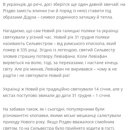
В українців, до речі, досі зберігся ще один давній звичай: на
Різдво замість ялинки (чи й поряд із нею) ставити під
образами Дідуха – символ родинного затишку й тепла.
Нагадаємо, що сам Новий рік галицькі поляки та українці
святкували у різний час. Новий рік 31 грудня поляки
називають Сильвестром – від римського єпископа, який
помер в 335 році. Згідно із легендою, святий Сильвестр
зловив страшну потвору Левіафана. Коли Левіафан
вирветься на волю, тоді, за переказами, і настане кінець
світу. Але рік минав, Левіафан не виривався – чому ж не
радіти і не святкувати Новий рік!
Українці ж Новий рік традиційно святкували 14 січня, але у
містах поступово звикали до дати 31 грудня – 1 січня.
На забавах також, як і сьогодні, популярними були
різноманітні хлопавки, якими міські мешканці салютували
приходу Нового року. Якщо Різдво вважалося сімейним
святом, то на Сильвестра було прийнято ходити в гості,