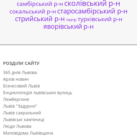
сколівський р-н
самбірський р-н
старосамбірський р-н
сокальський р-н
стрийський р-н
турківський р-н
театр
яворівський р-н
РОЗДІЛИ САЙТУ
365 днів Львова
Архів новин
Бізнесовий Львів
Енциклопедія львівських вулиць
Лембергиня
Львів "Задурно"
Львів сакральний
Львівські кам'яниці
Люди Львова
Маловідома Львівщина