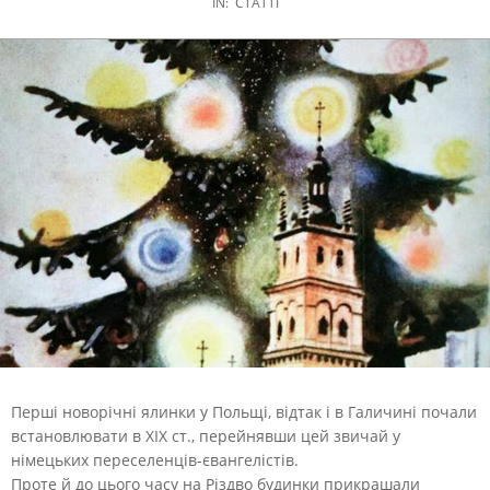
IN:
СТАТТІ
Перші новорічні ялинки у Польщі, відтак і в Галичині почали
встановлювати в ХІХ ст., перейнявши цей звичай у
німецьких переселенців-євангелістів.
Проте й до цього часу на Різдво будинки прикрашали