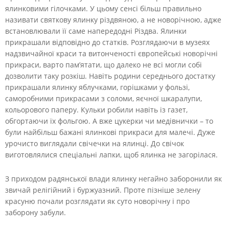
ялинковими гілочками. У цьому сенсі більш правильно
називати святкову ялинку різдвяною, а не новорічною, адже
встановлювали її саме напередодні Різдва. Ялинки
прикрашали відповідно до статків. Розглядаючи в музеях
надзвичайної краси та витонченості європейські новорічні
прикраси, варто пам’ятати, що далеко не всі могли собі
дозволити таку розкіш. Навіть родини середнього достатку
прикрашали ялинку яблучками, горішками у фользі,
саморобними прикрасами з соломи, яєчної шкаралупи,
кольорового паперу. Кульки робили навіть із газет,
обгортаючи їх фольгою. А вже цукерки чи медівнички – то
були найбільш бажані ялинкові прикраси для малечі. Дуже
урочисто виглядали свічечки на ялинці. До свічок
виготовлялися спеціальні лапки, щоб ялинка не загорілася.
З приходом радянської влади ялинку негайно заборонили як
звичай релігійний і буржуазний. Проте пізніше зелену
красуню почали розглядати як суто новорічну і про
заборону забули.