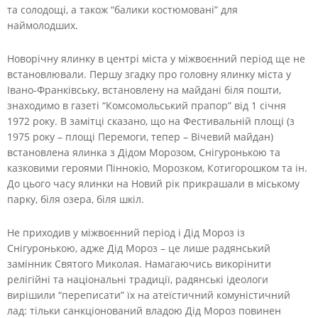
та солодощі, а також “балики костюмовані” для
наймолодших.
Новорічну ялинку в центрі міста у міжвоєнний період ще не
встановлювали. Першу згадку про головну ялинку міста у
Івано-Франківську, встановлену на майдані біля пошти,
знаходимо в газеті “Комсомольський прапор” від 1 січня
1972 року. В замітці сказано, що на Фестивальній площі (з
1975 року – площі Перемоги, тепер – Вічевий майдан)
встановлена ялинка з Дідом Морозом, Снігуронькою та
казковими героями Піннокіо, Морозком, Котигорошком та ін.
До цього часу ялинки на Новий рік прикрашали в міському
парку, біля озера, біля шкіл.
Не приходив у міжвоєнний період і Дід Мороз із
Снігуронькою, адже Дід Мороз – це лише радянський
замінник Святого Миколая. Намагаючись викорінити
релігійні та національні традиції, радянські ідеологи
вирішили “переписати” їх на атеїстичний комуністичний
лад: тільки санкціонований владою Дід Мороз повинен