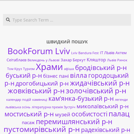
Search
ШВИДКИЙ ПОШУК
BookForum Lviv
ІТ ЛЬвів
Ахтем
Lviv Bandura Fest
Кляштор
Сеітаблаєв
Захар Беркут
Великдень у Львові
Львів
Ринок
Храми
бродівський р-н
Том Круз
Туризм
афіша
буський р-н
вілла
городоцький
бізнес пані
жидачівський р-н
р-н
дрогобицький р-н
жовківський р-н
золочівський р-н
кам’янка-бузький р-н
календар подій
камяниці
легенди
миколаївський р-н
львівська осінь
літературна премія Зустріч
палац
мостиський р-н
особистості
музей
перемишлянський р-н
пасаж
пустомирівський р-н
радехівський р-н