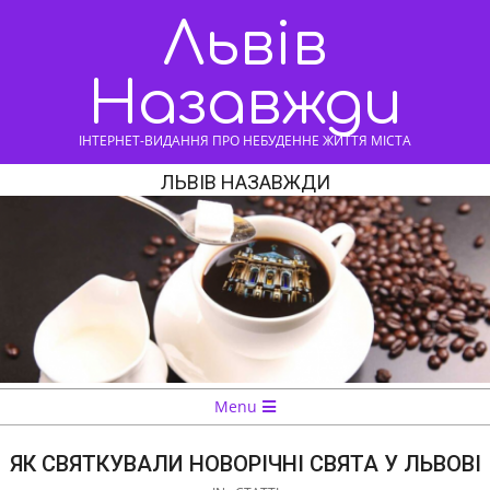
Skip
Львів
to
content
Назавжди
ІНТЕРНЕТ-ВИДАННЯ ПРО НЕБУДЕННЕ ЖИТТЯ МІСТА
ЛЬВІВ НАЗАВЖДИ
Navigation
Menu
Menu
ЯК СВЯТКУВАЛИ НОВОРІЧНІ СВЯТА У ЛЬВОВІ