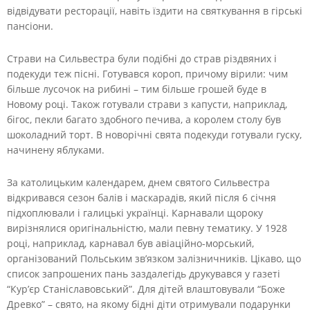
відвідувати ресторації, навіть їздити на святкування в гірські
пансіони.
Страви на Сильвестра були подібні до страв різдвяних і
подекуди теж пісні. Готувався короп, причому вірили: чим
більше лусочок на рибині – тим більше грошей буде в
Новому році. Також готували страви з капусти, наприклад,
бігос, пекли багато здобного печива, а королем столу був
шоколадний торт. В новорічні свята подекуди готували гуску,
начинену яблуками.
За католицьким календарем, днем святого Сильвестра
відкривався сезон балів і маскарадів, який після 6 січня
підхоплювали і галицькі українці. Карнавали щороку
вирізнялися оригінальністю, мали певну тематику. У 1928
році, наприклад, карнавал був авіаційно-морський,
організований Польським зв’язком залізничників. Цікаво, що
список запрошених пань заздалегідь друкувався у газеті
“Кур’єр Станіславовський”. Для дітей влаштовували “Боже
Древко” – свято, на якому бідні діти отримували подарунки