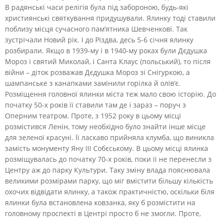
В радянські часи релігія була під забороною, будь-які
християнські святкування придушували. Ялинку тоді ставили
поблизу місця сучасного пам’ятника Шевченкові. Так
зустрічали Новий рік. І до Різдва, десь 5-6 січня ялинку
розбирали. Якщо в 1939-му і в 1940-му роках були Дєдушка
Мороз і святий Миколай, і Санта Клаус (польський), то після
війни – діток розважав Дєдушка Мороз зі Снігуркою, а
шампанське з канапками замінили горілка й олів’є.
Розміщення головної ялинки міста теж мало свою історію. До
початку 50-х років її ставили там де і зараз – поруч з
Оперним театром. Проте, з 1952 року в цьому місці
розмістився Ленін, тому необхідно було знайти інше місце
для зеленої красуні. Її ласкаво прийняла клумба, що виникла
замість монументу Яну III Собєському. В цьому місці ялинка
розміщувалась до початку 70-х років, поки її не перенесли з
Центру аж до парку Культури. Таку зміну влада пояснювала
великими розмірами парку, що міг вмістити більшу кількість
охочих відвідати ялинку, а також практичністю, оскільки біля
ялинки була встановлена ковзанка, яку б розмістити на
головному проспекті в Центрі просто б не змогли. Проте,