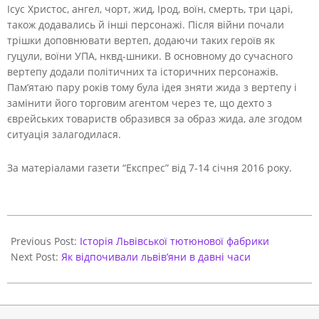
Ісус Христос, ангел, чорт, жид, Ірод, воїн, смерть, три царі,
також додавались й інші персонажі. Після війни почали
трішки доповнювати вертеп, додаючи таких героїв як
гуцули, воїни УПА, нквд-шники. В основному до сучасного
вертепу додали політичних та історичних персонажів.
Пам’ятаю пару років тому була ідея зняти жида з вертепу і
замінити його торговим агентом через те, що дехто з
єврейських товариств образився за образ жида, але згодом
ситуація залагодилася.
За матеріалами газети “Експрес” від 7-14 січня 2016 року.
2020-
12-
Previous Post:
Історія Львівської тютюнової фабрики
11
Next Post:
Як відпочивали львів’яни в давні часи