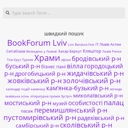
Search
ШВИДКИЙ ПОШУК
BookForum Lviv
ІТ ЛЬвів
Ахтем
Lviv Bandura Fest
Кляштор
Сеітаблаєв
Захар Беркут
Великдень у Львові
Львів
Ринок
Храми
бродівський р-н
Том Круз
Туризм
афіша
буський р-н
вілла
городоцький
бізнес пані
жидачівський р-н
р-н
дрогобицький р-н
жовківський р-н
золочівський р-н
кам’янка-бузький р-н
календар подій
камяниці
легенди
миколаївський р-н
львівська осінь
літературна премія Зустріч
палац
мостиський р-н
особистості
музей
перемишлянський р-н
пасаж
пустомирівський р-н
радехівський р-н
сколівський р-н
самбірський р-н