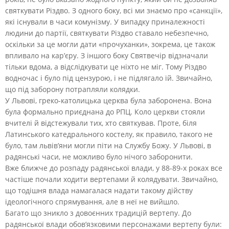
святкувати Різдво. З одного боку, всі ми знаємо про «санкції»,
які існували в часи комунізму. У випадку приналежності
людини до партії, святкувати Різдво ставало небезпечно,
оскільки за це могли дати «прочуханки», зокрема, це також
впливало на кар’єру. З іншого боку Святвечір відзначали
тільки вдома, а відслідкувати це ніхто не міг. Тому Різдво
водночас і було під цензурою, і не підлягало їй. Звичайно,
що під заборону потрапляли колядки.
У Львові, греко-католицька церква була заборонена. Вона
була формально приєднана до РПЦ. Коло церкви стояли
вчителі й відстежували тих, хто святкував. Проте, біля
Латинського катедрального костелу, як правило, такого не
було, там львів’яни могли піти на Службу Божу. У Львові, в
радянські часи, не можливо було нічого заборонити.
Вже ближче до розпаду радянської влади, у 88-89-х роках все
частіше почали ходити вертепами й колядувати. Звичайно,
що тодішня влада намагалася надати такому дійству
ідеологічного спрямування, але в неї не вийшло.
Багато що зникло з довоєнних традицій вертепу. До
радянської влади обов’язковими персонажами вертепу були: