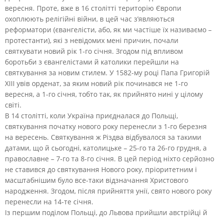
вересня. Проте, вже в 16 столітті територію Європи
охоплюють релігійні війни, в цей час з’являються
реформатори (євангелісти, або, як ми частіше їх називаємо –
протестанти), які з невідомих мені причин, почали
святкувати новий рік 1-го січня. Згодом під впливом
боротьби з євангелістами й католики перейшли на
святкування за новим стилем. У 1582-му році Папа Григорій
ХІІІ увів орденат, за яким новий рік починався не 1-го
вересня, а 1-го січня, тобто так, як прийнято нині у цілому
світі.
В 14 столітті, коли Україна приєдналася до Польщі,
святкування початку нового року перенесли з 1-го березня
на вересень. Святкування ж Різдва відбувалося за такими
датами, що й сьогодні, католицьке – 25-го та 26-го грудня, а
православне – 7-го та 8-го січня. В цей період ніхто серйозно
не ставився до святкування Нового року, пріоритетним і
масштабнішим було все-таки відзначання Христового
народження. Згодом, після прийняття унії, свято нового року
перенесли на 14-те січня.
Із першим поділом Польщі, до Львова прийшли австрійці й