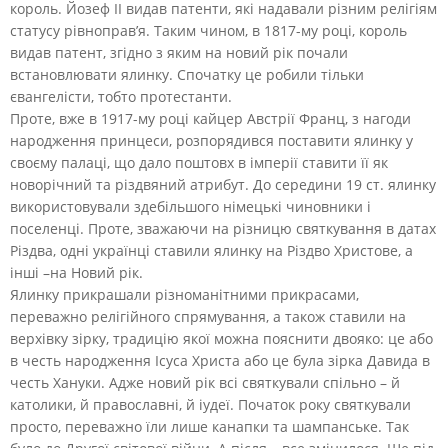
король. Йозеф ІІ видав патенти, які надавали різним релігіям
статусу рівноправ’я. Таким чином, в 1817-му році, король
видав патент, згідно з яким на новий рік почали
встановлювати ялинку. Спочатку це робили тільки
євангелісти, тобто протестанти.
Проте, вже в 1917-му році кайцер Австрії Франц, з нагоди
народження принцеси, розпорядився поставити ялинку у
своєму палаці, що дало поштовх в імперії ставити її як
новорічний та різдвяний атрибут. До середини 19 ст. ялинку
використовували здебільшого німецькі чиновники і
поселенці. Проте, зважаючи на різницю святкування в датах
Різдва, одні українці ставили ялинку на Різдво Христове, а
інші –на Новий рік.
Ялинку прикрашали різноманітними прикрасами,
переважно релігійного спрямування, а також ставили на
верхівку зірку, традицію якої можна пояснити двояко: це або
в честь народження Ісуса Христа або це була зірка Давида в
честь Хануки. Адже новий рік всі святкували спільно – й
католики, й православні, й іудеї. Початок року святкували
просто, переважно їли лише канапки та шампанське. Так