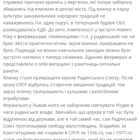
справжні причини крились у вертепах, які попри заборону
збирались під ялинкою в центрі міста. Під ялинку в парку
культури шанувальники народних традицій не
наважувались іти, адже поруч, в теперішній будівлі СБУ,
розміщувалось КДБ. До речі, помпезності у зустрічі Нового
Року з феєрверками, ілюмінаціями і т.п. у радянський час не
було. Місто практично нічим, окрім ялинки, прикрашено не
було. Подекуди на вікнах навчальних закладах можна було
зустріти наклеєні з паперу сніжинки. Одинокі феєрверки ж
представляли з себе випущені з ракетниць сигнальні
ракети.
Ялинку стали прикрашати зіркою Радянського Союзу. Після
краху СРСР відбулось історичне змішання традицій, тож
зараз ялинку прикрашають і кульками, і релігійними
атрибутами.
Формально у Львові ніхто не забороняв святкувати Різдво в
часи радянської влади. Звичайно, що церква в той час була
відділеною від держави, але в той самий час, сам Радянський
Союз проголошував свободу віросповідань. Згадаймо, за
Конституціями, які існували в СРСР, як 1936-го, так і 1977-го
років, не було вказано жодного пункту, який би не дозволяв