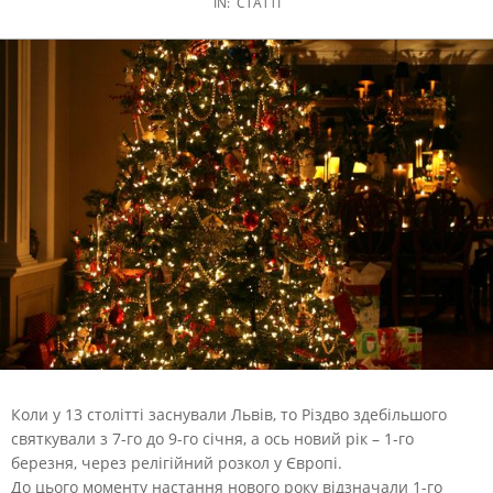
IN:
СТАТТІ
Коли у 13 столітті заснували Львів, то Різдво здебільшого
святкували з 7-го до 9-го січня, а ось новий рік – 1-го
березня, через релігійний розкол у Європі.
До цього моменту настання нового року відзначали 1-го