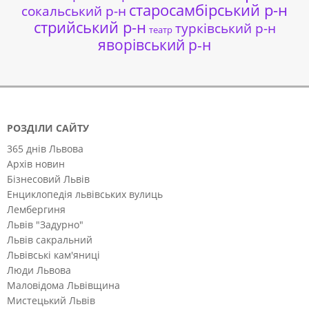
старосамбірський р-н
сокальський р-н
стрийський р-н
турківський р-н
театр
яворівський р-н
РОЗДІЛИ САЙТУ
365 днів Львова
Архів новин
Бізнесовий Львів
Енциклопедія львівських вулиць
Лембергиня
Львів "Задурно"
Львів сакральний
Львівські кам'яниці
Люди Львова
Маловідома Львівщина
Мистецький Львів