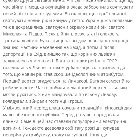
було до Другої світової війни. А після – все змінилося. Ще під
час війни німецька окупаційна влада заборонила святкувати
новий рік спільно з іудеями. Вважаючи, що євреї повинні
святкувати новий рік й Хануку у гетто. Українці ж з поляками
теж відокремились, святкуючи окремо новий рік, святого
Миколая та Різдво. Після війни, в результаті голокосту,
третина львів’ян була знищена, згодом внаслідок еміграції
значної частини населення на Захід, а потім й після
депортації на Схід, вийшло так, що корінних львів’ян
залишилось у меншості. Багато з інших регіонів СРСР
поселились у Львові, а також урбанізація сіл призвела до
того, що новий рік став скоріше ідеологічним атрибутом.
Перший вертеп згадується на Личакові. Батяри самостійно
робили шопки. Часто робили механічний вертеп – ляльки
могли рухатись. З ним мандрували по всьому Львову,
колядували, збирали гостинці і гроші.
У міжвоєнний період влаштовували традиційні кіноакції для
малозабезпеченої публіки. Перед ратушею продавали
ялинки. Саме в цей час ставали популярними електричні
вогники. Тож дехто дозволяв собі таку розкіш і купував
новорічну атрибутику, схожу на сучасні гірнянди.