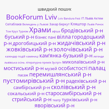
ШВИДКИЙ ПОШУК
BookForum Lviv
ІТ ЛЬвів
Ахтем
Lviv Bandura Fest
Кляштор
Сеітаблаєв
Захар Беркут
Великдень у Львові
Львів
Ринок
Храми
бродівський р-н
Том Круз
Туризм
афіша
буський р-н
вілла
городоцький
бізнес пані
жидачівський р-н
р-н
дрогобицький р-н
жовківський р-н
золочівський р-н
кам’янка-бузький р-н
календар подій
камяниці
легенди
миколаївський р-н
львівська осінь
літературна премія Зустріч
палац
мостиський р-н
особистості
музей
перемишлянський р-н
пасаж
пустомирівський р-н
радехівський р-н
сколівський р-н
самбірський р-н
старосамбірський р-н
сокальський р-н
стрийський р-н
турківський р-н
театр
яворівський р-н