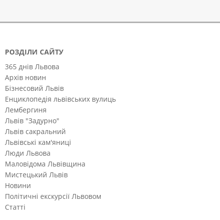
РОЗДІЛИ САЙТУ
365 днів Львова
Архів новин
Бізнесовий Львів
Енциклопедія львівських вулиць
Лембергиня
Львів "Задурно"
Львів сакральний
Львівські кам'яниці
Люди Львова
Маловідома Львівщина
Мистецький Львів
Новини
Політичні екскурсії Львовом
Статті