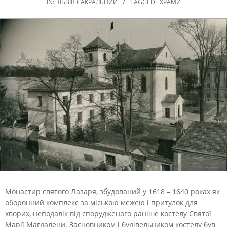
IN:
ЛЬВІВ САКРАЛЬНИЙ
TAGGED:
ХРАМИ
Монастир святого Лазаря, збудований у 1618 – 1640 роках як
оборонний комплекс за міською межею і притулок для
хворих, неподалік від спорудженого раніше костелу Святої
Марії Магдалени.
Засновником і будівельником костелу був