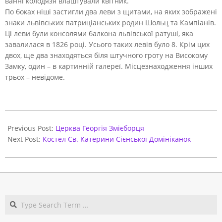
ванні колодязя влаштували квітник.
По боках ніші застигли два леви з щитами, на яких зображені
знаки львівських патриціанських родин Шольц та Кампіанів.
Ці леви були консолями балкона львівської ратуші, яка
завалилася в 1826 році. Усього таких левів було 8. Крім цих
двох, ще два знаходяться біля штучного гроту на Високому
Замку, один – в картинній галереї. Місцезнаходження інших
трьох – невідоме.
2020-
11-
Previous Post:
Церква Георгія Змієборця
18
Next Post:
Костел Св. Катерини Сієнської Домініканок
Search