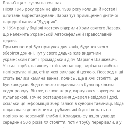
Бога-Отця з Ісусом на колінах.
Після 1945 року храм не діяв. 1989 року колишній костел і
шпиталь відреставрували. Зараз тут приміщення дитячої
народної капели “Дударик”.
У 1994 році у будівлі костелу відкрили Храм святого Лазаря,
що належить Українській Автокефальній Православній
церкві.
При монастирі був притулок для калік, будинок якого
зберігся донині. Тут у свого дядька жив видатний
український поет і громадський діяч Маркіян Шашкевич.
У схилі горба, на якому стоїть монастир, вирізана глибока
напівкругла ніша, стіни якої викладені цеглою. Посеред ніші
стоїть велика кам’яна ванна. Колись , ще в XVII столітті, це
був колодязь. Вода в нього подавалася з Кульпарківська
водопроводу. Він же, в свою чергу, харчувався з джерел на
Кульпаркові. Точне розташування джерел невідомо і досі,
оскільки ця інформація зберігалася в суворій таємниці. Вода
подавалася дерев’яними трубами, які й досі лежать на
порівняно невеликій глибині. Колодязь функціонував до
середини 50-х років XX століття, потім трубу перерізали, а у