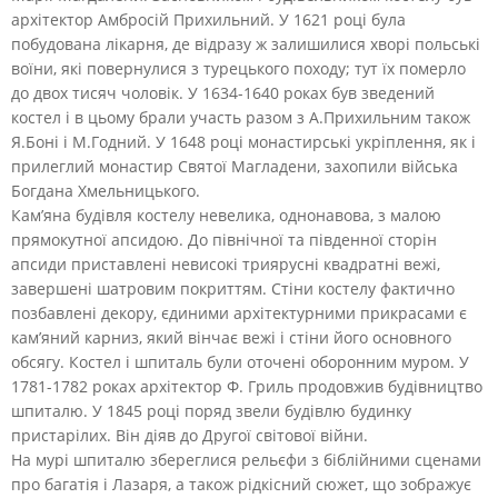
архітектор Амбросій Прихильний. У 1621 році була
побудована лікарня, де відразу ж залишилися хворі польські
воїни, які повернулися з турецького походу; тут їх померло
до двох тисяч чоловік. У 1634-1640 роках був зведений
костел і в цьому брали участь разом з А.Прихильним також
Я.Боні і М.Годний. У 1648 році монастирські укріплення, як і
прилеглий монастир Святої Магладени, захопили війська
Богдана Хмельницького.
Кам’яна будівля костелу невелика, однонавова, з малою
прямокутної апсидою. До північної та південної сторін
апсиди приставлені невисокі триярусні квадратні вежі,
завершені шатровим покриттям. Стіни костелу фактично
позбавлені декору, єдиними архітектурними прикрасами є
кам’яний карниз, який вінчає вежі і стіни його основного
обсягу. Костел і шпиталь були оточені оборонним муром. У
1781-1782 роках архітектор Ф. Гриль продовжив будівництво
шпиталю. У 1845 році поряд звели будівлю будинку
пристарілих. Він діяв до Другої світової війни.
На мурі шпиталю збереглися рельєфи з біблійними сценами
про багатія і Лазаря, а також рідкісний сюжет, що зображує