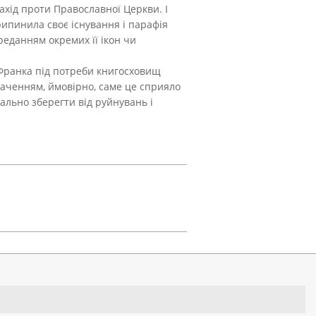
ахід проти Православної Церкви. І
припинила своє існування і парафія
ереданням окремих її ікон чи
 Франка під потреби книгосховищ
наченням, ймовірно, саме це сприяло
ально зберегти від руйнувань і