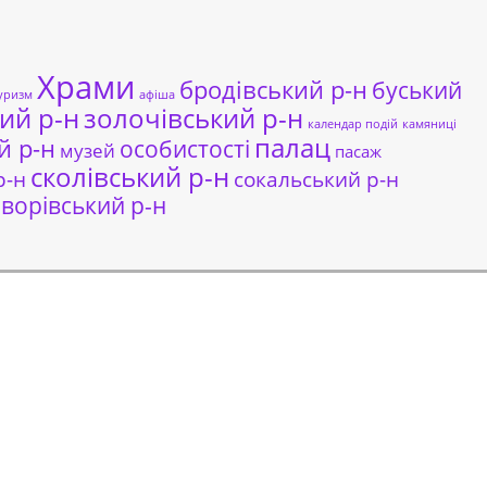
Храми
бродівський р-н
буський
уризм
афіша
ий р-н
золочівський р-н
календар подій
камяниці
палац
й р-н
особистості
музей
пасаж
сколівський р-н
сокальський р-н
р-н
ворівський р-н