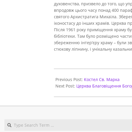
духовенства, призвело до того, що у
впродовж цього часу понад 400 парафі
святого Архистратига Михаїла. Зберегл
іконостасу до інших храмів. Церква п
Після 1961 року приміщення храму бу
бібліотеки. Там було розміщено част
збереженню інтер’єру храму – були зв
стюкову ліпнину, і унікальну казальниц
2020-
11-
Previous Post:
Костел Св. Марка
18
Next Post:
Церква Благовіщення Бого