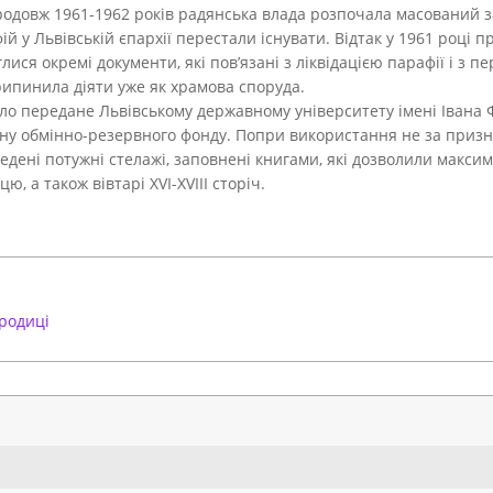
продовж 1961-1962 років радянська влада розпочала масований з
й у Львівській єпархії перестали існувати. Відтак у 1961 році 
ися окремі документи, які пов’язані з ліквідацією парафії і з п
рипинила діяти уже як храмова споруда.
ло передане Львівському державному університету імені Івана
ину обмінно-резервного фонду. Попри використання не за приз
едені потужні стелажі, заповнені книгами, які дозволили максим
ю, а також вівтарі XVI-XVIII сторіч.
родиці
Search