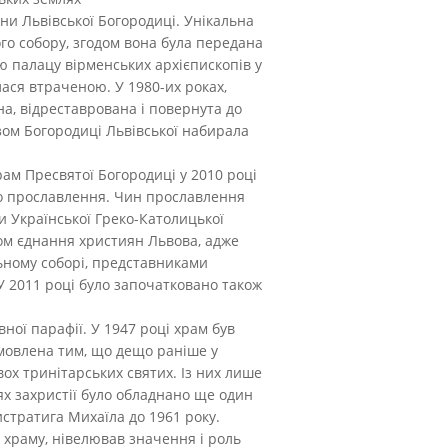
ни Львівської Богородиці. Унікальна
ого собору, згодом вона була передана
ою палацу вірменських архієпископів у
лася втраченою. У 1980-их роках,
а, відреставрована і повернута до
зом Богородиці Львівської набирала
рам Пресвятої Богородиці у 2010 році
го прославлення. Чин прославлення
и Української Греко-Католицької
лом єднання християн Львова, адже
ьному соборі, представниками
 У 2011 році було започатковано також
ної парафії. У 1947 році храм був
умовлена тим, що дещо раніше у
ох тринітарських святих. Із них лише
ях захристії було обладнано ще один
истратига Михаїла до 1961 року.
 храму, нівелював значення і роль