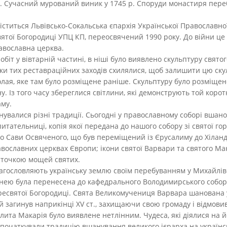
. Сучасний мурований виник у 1745 р. Споруди монастиря перебу
 міститься Львівсько-Сокальська єпархія Української Православно
ятої Богородиці УПЦ КП, переосвячений 1990 року. До війни це
равославна церква.
біт у вівтарній частині, в ніші було виявлено скульптуру свято
ики тих реставраційних заходів схилялися, щоб залишити цю скул
ая, яке там було розміщене раніше. Скульптуру було розміщено 
у. Із того часу збереглися світлини, які демонструють той корот
аму.
днувалися різні традиції. Сьогодні у православному соборі вшан
тательниці, копія якої передана до нашого собору зі святої гори
го Сави Освяченого, що був переміщений із Єрусалиму до Хіланд
ославних церквах Європи; ікони святої Варвари та святого Мак
часточкою мощей святих.
лагословляють українську землю своїм перебуванням у Михайлі
тинею була перенесена до кафедрального Володимирського собору
ресвятої Богородиці. Свята Великомучениця Варвара шанована у
 загинув наприкінці XV ст., захищаючи свою громаду і відмови
лита Макарія було виявлене нетлінним. Чудеса, які діялися на 
апочаткували традицію вшанування великого ієрарха на українс