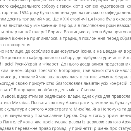
го кафедрального собору є також кіот з копією чудотворної іко
 сторіччя, 1534 року була освячена для латинського кафедральн
 там досить тривалий час. Ще у XIX сторіччі ця ікона була окрас
а на виставках у міжвоєнний період, а в післявоєнні роки вважа
ної картинної галереї Бориса Возницького, ікона була врятован
ування ікони не припинялося, а традиція поклоніння перед обра
шого поширення.
но каплицю, де особливо вшановується ікона, а на Введення в х
Покровського кафедрального собору, де відбулося урочисте йо
і всієї Руси-України Філарет. До нього доєдналися представник
аким чином, образ Пресвятої Богородиці Львівської став симво
нописець, тривалий час вшановувалася в латинському кафедрал
сьогодні своєю присутністю благословляє львів’ян усіх конфесій.
ятої Богородиці львів’ян у день міста Львова.
 Львові, відкритим за радянської влади, однак уже для православ
атига Михаїла. Посвята святому Архистратигу, можливо, була з
о скульптури святого Архистратига Михаїла, Яна Непомука та дв
ції вшанування у Православній Церкві. Окрім того, у приміщенн
го Пантелеймона, яка проіснувала разом із церквою святого Арх
надавав переважне право громаді у прийнятті рішень про статус