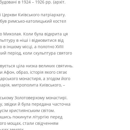
довані в 1924 – 1926 рр. (архіт.
ї Церкви Київського патріархату.
 був римсько-католицький костел
го Миколая. Коли була відкрита ця
ьптуру в ніші і відмовитися від
в іншому місці, а полотно XVIII
кий період, коли скульптура святого
овується ціла низка великих святинь.
 Афон, образ, історія якого сягає
арського монастиря, а згодом його
арія, митрополита Київського, –
вському Золотоверхому монастирі.
, звідки й була передана часточка
сім християнським світом.
вшись покинути літургію перед
його мощах, стали свідченням
ьких землях