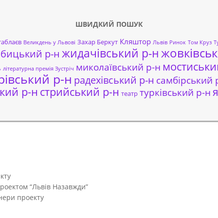
ШВИДКИЙ ПОШУК
Кляштор
таблаєв
Захар Беркут
Великдень у Львові
Львів
Ринок
Том Круз
Т
жовківськ
жидачівський р-н
обицький р-н
мостиськи
миколаївський р-н
ь
літературна премія Зустріч
рівський р-н
радехівський р-н
самбірський 
кий р-н
стрийський р-н
я
турківський р-н
театр
кту
проектом “Львів Назавжди”
тнери проекту