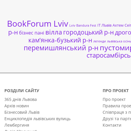
BookForum Lviv
ІТ ЛЬвів
Ахтем Сеі
Lviv Bandura Fest
р-н
вілла
городоцький р-н
дрог
бізнес пані
кам’янка-бузький р-н
легенди
львівська осін
пустоми
перемишлянський р-н
старосамбірсь
РОЗДІЛИ САЙТУ
ПРО ПРОЕКТ
365 днів Львова
Про проект
Архів новин
Правила прое
Бізнесовий Львів
Співпраця з 
Енциклопедія львівських вулиць
Друзі та пар
Лембергиня
Контакти