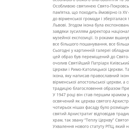
Особливою святинею Свято-Покровсько
пам’ятка, що походить ймовірно із XV
до вірменської громади і зберігалася
Львові. Згодом ікона була експонован
завдяки зусиллям директора національ
музейної експозиції. Із роками вшан
все більшого пошанування, все біль
Сьогодні у картинній галереї обладна
цей образ був переміщений до Свято-
очолив Святійший Патріарх Київський 
Церкви і Римо-Католицької Церкви. Т
ікона, яку написав православний іко
вірменської апостольської церкви, а 
традицію благословення образом Пресв
У 1947 році він став першим храмом у
освячений як церква святого Архистр
чотирьох нішах фасаду було розміщен
святий Архистратиг відповідав тради
храм, так звану “Теплу Церкву” Свято
Ухвалення нового статуту РПЦ, який 