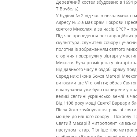
Дерев’яний костел збудовано в 1694 р
Т.Врубель).
У будівлі № 2 від часів незалежності
Адресу № 2-а має храм Покрови Пресв
святого Миколая, а за часів СРСР – п
Під час проведення реставраційних ро
скульптура, служителі собору і учасн
полотна із зображенням святого Микол
сторіччя повернули у вівтарну частин
Миколая була розміщена у вівтарі хр
Від давнього часу в оздобі храму поє
Серед них: ікона Божої Матері Млекопи
витоками ще VI століття; образ Свято
вшанування уже було поширене у прав
великі святині української землі із 
Від 1108 року мощі Святої Варвари б
Після його зруйнування, рака зі свя
мощей до нашого собору – Покрову П
Святий Макарій митрополит київський
наступом татар. Пізніше тіло митропо
особливого Божого благовоління та з