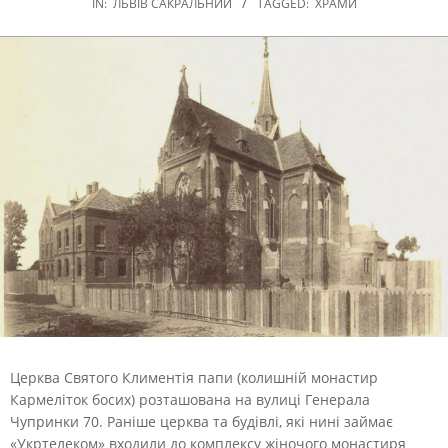
IN:
ЛЬВІВ САКРАЛЬНИЙ
TAGGED:
ХРАМИ
Церква Святого Климентія папи (колишній монастир
Кармеліток босих) розташована на вулиці Генерала
Чупринки 70. Раніше церква та будівлі, які нині займає
«Укртелеком» входили до комплексу жіночого монастиря