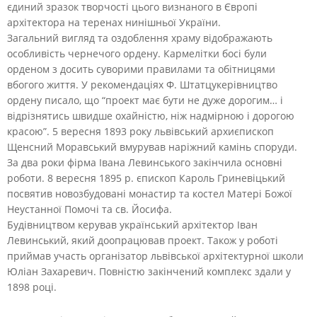
єдиний зразок творчості цього визнаного в Європі
архітектора на теренах нинішньої України.
Загальний вигляд та оздоблення храму відображають
особливість чернечого ордену. Кармелітки босі були
орденом з досить суворими правилами та обітницями
вбогого життя. У рекомендаціях Ф. Штатцукерівництво
ордену писало, що “проект має бути не дуже дорогим… і
відрізнятись швидше охайністю, ніж надмірною і дорогою
красою”. 5 вересня 1893 року львівський архиєпископ
Щенсний Моравський вмурував наріжний камінь споруди.
За два роки фірма Івана Левинського закінчила основні
роботи. 8 вересня 1895 р. єпископ Кароль Гриневіцький
посвятив новозбудовані монастир та костел Матері Божої
Неустанної Помочі та св. Йосифа.
Будівництвом керував український архітектор Іван
Левинський, який доопрацював проект. Також у роботі
приймав участь організатор львівської архітектурної школи
Юліан Захаревич. Повністю закінчений комплекс здали у
1898 році.