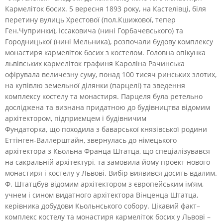
Кармеліток босих.
5 вересня 1893 року, на Кастелівці, біля
перетину вулиць Хрестової (пол.Кшижової, тепер
Ген.Чупринки), Іссаковича (нині Горбачевського) та
Городницької (нині Мельника), розпочали будову комплексу
монастиря кармеліток босих з костелом. Головна опікунка
львівських кармеліток графиня Кароліна Рачинська
офірувала величезну суму, понад 100 тисяч ринських злотих,
на купівлю земельної ділянки (парцелі) та зведення
комплексу костелу та монастиря. Парцеля була ретельно
досліджена та визнана придатною до будівництва відомим
архітектором, підприємцем і будівничим
Фундаторка, що походила з баварської князівської родини
Еттінген-Валлерштайн, звернулась до німецького
архітектора з Кьольна Франца Штатца, що спеціалізувався
на сакральній архітектурі, та замовила йому проект нового
монастиря і костелу у Львові. Вибір виявився досить вдалим.
Ф. Штатцбув відомим архітектором з європейським ім’ям,
учнем і сином видатного архітектора Вінценца Штатца,
керівника добудови Кьольнського собору. Цікавий факт–
комплекс костелу та монастиря кармеліток босих у Львові –