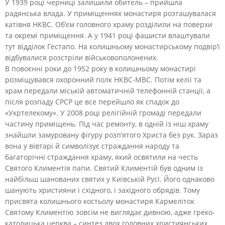
У 1939 році черниці залишили обитель – прийшла
радянська влада. У приміщеннях монастиря розташувалася
катівня НКВС. Об’єм головного храму розділили на поверхи
та окремі приміщення. А у 1941 році фашисти влаштували
тут відділок Гестапо. На колишньому монастирському подвір’ї
відбувалися розстріли військовополонених.
В повоєнні роки до 1952 року в колишньому монастирі
розміщувався охоронний полк НКВС-МВС. Потім келії та
храм передали міській автоматичній телефонній станції, а
після розпаду СРСР це все перейшло як спадок до
«Укртелекому». У 2008 році релігійній громаді передали
частину приміщень. Під час ремонту, в одній із ніш храму
знайшли замуровану фігуру розп’ятого Христа без рук. Зараз
вона у вівтарі й символізує страждання народу та
багаторічні страждання храму, який освятили на честь
Святого Климентія папи. Святий Климентій був одним із
найбільш шанованих святих у Київській Русі. Його однаково
шанують християни і східного, і західного обрядів. Тому
присвята колишнього костьолу монастиря Кармеліток
Святому Климентію зовсім не виглядає дивною, адже греко-
католицька церква – синтез двох головних християнських