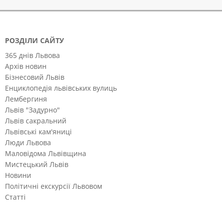
РОЗДІЛИ САЙТУ
365 днів Львова
Архів новин
Бізнесовий Львів
Енциклопедія львівських вулиць
Лембергиня
Львів "Задурно"
Львів сакральний
Львівські кам'яниці
Люди Львова
Маловідома Львівщина
Мистецький Львів
Новини
Політичні екскурсії Львовом
Статті