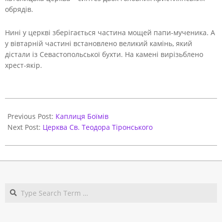
обрядів.
Нині у церкві зберігається частина мощей папи-мученика. А
у вівтарній частині встановлено великий камінь, який
дістали із Севастопольської бухти. На камені вирізьблено
хрест-якір.
2020-
11-
Previous Post:
Каплиця Боїмів
17
Next Post:
Церква Св. Теодора Тіронського
Search