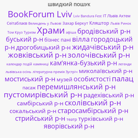
ШВИДКИЙ ПОШУК
BookForum Lviv
ІТ ЛЬвів
Ахтем
Lviv Bandura Fest
Кляштор
Сеітаблаєв
Захар Беркут
Великдень у Львові
Львів
Ринок
Храми
бродівський р-н
Том Круз
Туризм
афіша
буський р-н
вілла
городоцький
бізнес пані
жидачівський р-н
р-н
дрогобицький р-н
жовківський р-н
золочівський р-н
кам’янка-бузький р-н
календар подій
камяниці
легенди
миколаївський р-н
львівська осінь
літературна премія Зустріч
палац
мостиський р-н
особистості
музей
перемишлянський р-н
пасаж
пустомирівський р-н
радехівський р-н
сколівський р-н
самбірський р-н
старосамбірський р-н
сокальський р-н
стрийський р-н
турківський р-н
театр
яворівський р-н