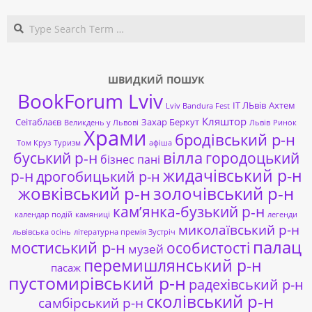
Search
ШВИДКИЙ ПОШУК
BookForum Lviv
ІТ ЛЬвів
Ахтем
Lviv Bandura Fest
Кляштор
Сеітаблаєв
Захар Беркут
Великдень у Львові
Львів
Ринок
Храми
бродівський р-н
Том Круз
Туризм
афіша
буський р-н
вілла
городоцький
бізнес пані
жидачівський р-н
р-н
дрогобицький р-н
жовківський р-н
золочівський р-н
кам’янка-бузький р-н
календар подій
камяниці
легенди
миколаївський р-н
львівська осінь
літературна премія Зустріч
палац
мостиський р-н
особистості
музей
перемишлянський р-н
пасаж
пустомирівський р-н
радехівський р-н
сколівський р-н
самбірський р-н