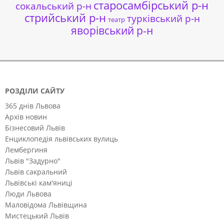
старосамбірський р-н
сокальський р-н
стрийський р-н
турківський р-н
театр
яворівський р-н
РОЗДІЛИ САЙТУ
365 днів Львова
Архів новин
Бізнесовий Львів
Енциклопедія львівських вулиць
Лембергиня
Львів "Задурно"
Львів сакральний
Львівські кам'яниці
Люди Львова
Маловідома Львівщина
Мистецький Львів