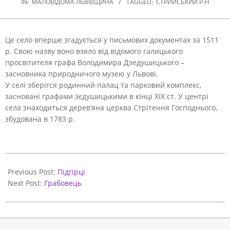
IN:
МАЛОВІДОМА ЛЬВІВЩИНА
TAGGED:
СТРИЙСЬКИЙ Р-Н
Це село вперше згадується у письмових документах за 1511
р. Свою назву воно взяло від відомого галицького
просвітителя графа Володимира Дзедушицького –
засновника природничого музею у Львові.
У селі зберігся родинний палац та парковий комплекс,
засновані графами зєдушицькими в кінці ХІХ ст. У центрі
села знаходиться дерев’яна церква Стрітення Господнього,
збудована в 1783 р.
2020-
11-
Previous Post:
Підгірці
07
Next Post:
Грабовець