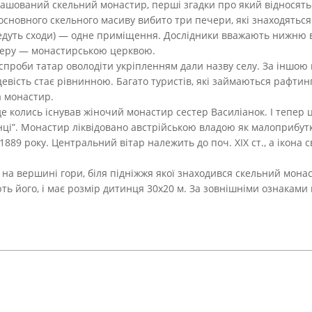
ташований скельний монастир, перші згадки про який відносять
основного скельного масиву вибито три печери, які знаходяться 
ведуть сходи) — одне приміщення. Дослідники вважають нижню 
черу — монастирською церквою.
” спроби татар оволодіти укріпленням дали назву селу. За іншою 
евість стає рівнинною. Багато туристів, які займаються рафтин
а монастир.
 де колись існував жіночий монастир сестер Василіанок. І тепе
енці”. Монастир ліквідовано австрійською владою як малоприбут
1889 року. Центральний вітар належить до поч. ХІХ ст., а ікона 
 на вершині гори, біля підніжжя якої знаходився скельний мона
ть його, і має розмір дитинця 30х20 м. За зовнішніми ознаками