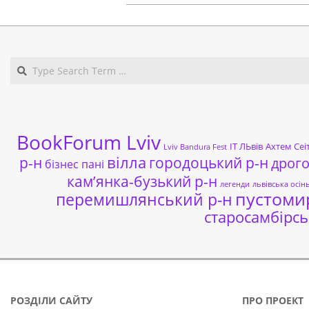
BookForum Lviv
ІТ ЛЬвів
Ахтем Сеі
Lviv Bandura Fest
р-н
вілла
городоцький р-н
дрог
бізнес пані
кам’янка-бузький р-н
легенди
львівська осін
пустоми
перемишлянський р-н
старосамбірсь
РОЗДІЛИ САЙТУ
ПРО ПРОЕКТ