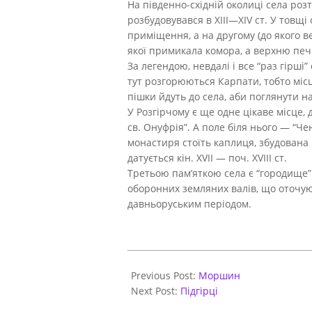
На південно-східній околиці села роз
розбудовувався в XIII—XIV ст.
У товщі 
приміщення, а на другому (до якого 
якої примикала комора, а верхню пе
За легендою, невдалі і все “раз гірші
тут розгорюються Карпати, тобто місц
пішки йдуть до села, аби поглянути н
У Розгірчому є ще одне цікаве місце,
св. Онуфрія”. А поле біля нього — “Ч
монастиря стоїть каплиця, збудована 
датується кін. XVII — поч. XVIII ст.
Третьою пам’яткою села є “городище”
оборонних земляних валів, що оточую
давньоруським періодом.
2020-
11-
Previous Post:
Моршин
07
Next Post:
Підгірці