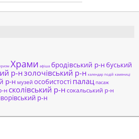
Храми
бродівський р-н
буський
уризм
афіша
ий р-н
золочівський р-н
календар подій
камяниці
палац
й р-н
особистості
музей
пасаж
сколівський р-н
сокальський р-н
р-н
ворівський р-н