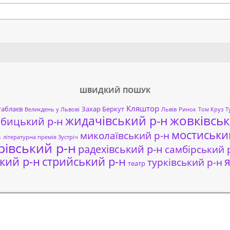
Search
ШВИДКИЙ ПОШУК
Кляштор
таблаєв
Захар Беркут
Великдень у Львові
Львів
Ринок
Том Круз
Т
жовківськ
жидачівський р-н
обицький р-н
мостиськи
миколаївський р-н
ь
літературна премія Зустріч
рівський р-н
радехівський р-н
самбірський 
кий р-н
стрийський р-н
я
турківський р-н
театр