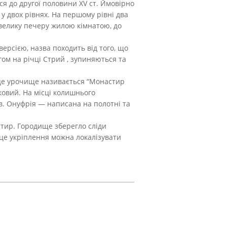
ся до другої половини XV ст. Ймовірно
у двох рівнях. На першому рівні два
велику печеру жилою кімнатою, до
версією, назва походить від того, що
гом на річці Стрий , зупиняються та
р це урочище називається “Монастир
ковий. На місці колишнього
св. Онуфрія — написана на полотні та
стир. Городище зберегло сліди
 це укріплення можна локалізувати