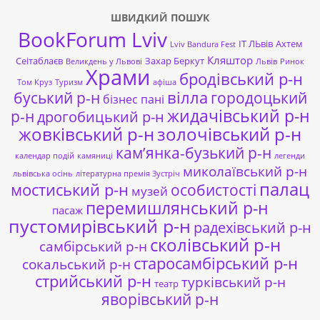
ШВИДКИЙ ПОШУК
BookForum Lviv
ІТ ЛЬвів
Ахтем
Lviv Bandura Fest
Кляштор
Сеітаблаєв
Захар Беркут
Великдень у Львові
Львів
Ринок
Храми
бродівський р-н
Том Круз
Туризм
афіша
буський р-н
вілла
городоцький
бізнес пані
жидачівський р-н
р-н
дрогобицький р-н
жовківський р-н
золочівський р-н
кам’янка-бузький р-н
календар подій
камяниці
легенди
миколаївський р-н
львівська осінь
літературна премія Зустріч
палац
мостиський р-н
особистості
музей
перемишлянський р-н
пасаж
пустомирівський р-н
радехівський р-н
сколівський р-н
самбірський р-н
старосамбірський р-н
сокальський р-н
стрийський р-н
турківський р-н
театр
яворівський р-н