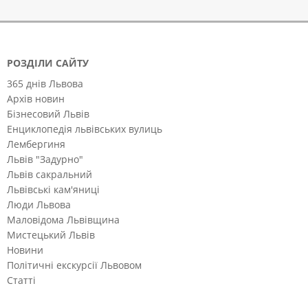
РОЗДІЛИ САЙТУ
365 днів Львова
Архів новин
Бізнесовий Львів
Енциклопедія львівських вулиць
Лембергиня
Львів "Задурно"
Львів сакральний
Львівські кам'яниці
Люди Львова
Маловідома Львівщина
Мистецький Львів
Новини
Політичні екскурсії Львовом
Статті