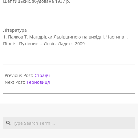
Шептицьких, збудована 1937 р.
Література
1. Палков Т. Мандрівки Львівщиною на вихідні. Частина І.
Північ. Путівник. – Львів: Ладекс, 2009
2020-
11-
Previous Post:
Страдч
07
Next Post:
Терновиця
Search