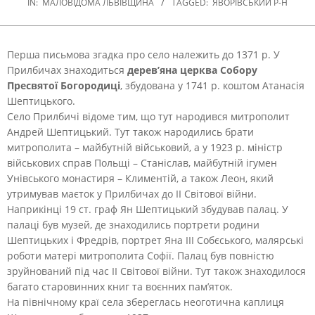
IN:
МАЛОВІДОМА ЛЬВІВЩИНА
TAGGED:
ЯВОРІВСЬКИЙ Р-Н
Перша письмова згадка про село належить до 1371 р. У
Прилбичах знаходиться
дерев’яна церква Собору
Пресвятої Богородиці
, збудована у 1741 р. коштом Атанасія
Шептицького.
Село Прилбичі відоме тим, що тут народився митрополит
Андрей Шептицький. Тут також народились брати
митрополита – майбутній військовий, а у 1923 р. міністр
військових справ Польщі – Станіслав, майбутній ігумен
Унівського монастиря – Климентій, а також Леон, який
утримував маєток у Прилбичах до ІІ Світової війни.
Наприкінці 19 ст. граф Ян Шептицький збудував палац. У
палаці був музей, де знаходились портрети родини
Шептицьких і Фредрів, портрет Яна ІІІ Собєського, малярські
роботи матері митрополита Софії. Палац був повністю
зруйнований під час ІІ Світової війни. Тут також знаходилося
багато старовинних книг та воєнних пам’яток.
На північному краї села збереглась неоготична каплиця