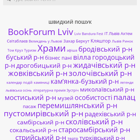
ШВИДКИЙ ПОШУК
BookForum Lviv
ІТ ЛЬвів
Ахтем
Lviv Bandura Fest
Кляштор
Сеітаблаєв
Захар Беркут
Великдень у Львові
Львів
Ринок
Храми
бродівський р-н
Том Круз
Туризм
афіша
буський р-н
вілла
городоцький
бізнес пані
жидачівський р-н
р-н
дрогобицький р-н
жовківський р-н
золочівський р-н
кам’янка-бузький р-н
календар подій
камяниці
легенди
миколаївський р-н
львівська осінь
літературна премія Зустріч
палац
мостиський р-н
особистості
музей
перемишлянський р-н
пасаж
пустомирівський р-н
радехівський р-н
сколівський р-н
самбірський р-н
старосамбірський р-н
сокальський р-н
стрийський р-н
турківський р-н
театр