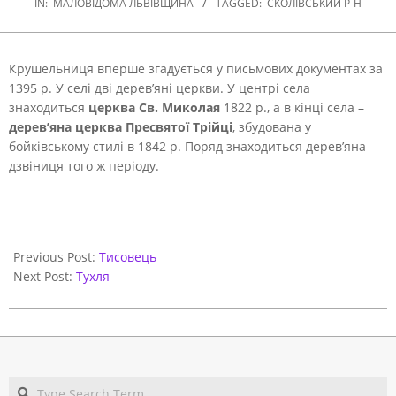
IN:
МАЛОВІДОМА ЛЬВІВЩИНА
TAGGED:
СКОЛІВСЬКИЙ Р-Н
Крушельниця вперше згадується у письмових документах за
1395 р. У селі дві дерев’яні церкви.
У центрі села
знаходиться
церква Св. Миколая
1822 р., а в кінці села –
дерев’яна церква Пресвятої Трійці
, збудована у
бойківському стилі в 1842 р. Поряд знаходиться дерев’яна
дзвіниця того ж періоду.
2020-
11-
Previous Post:
Тисовець
07
Next Post:
Тухля
Search