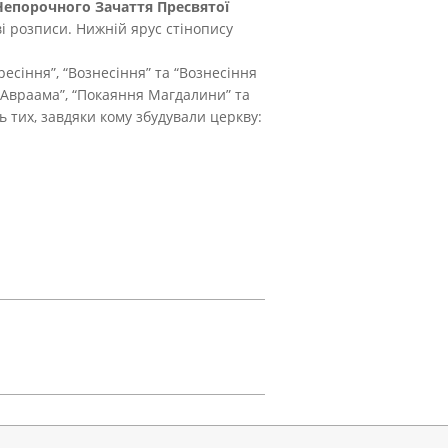
Непорочного Зачаття Пресвятої
ові розписи. Нижній ярус стінопису
есіння”, “Вознесіння” та “Вознесіння
я Авраама”, “Покаяння Магдалини” та
тих, завдяки кому збудували церкву: