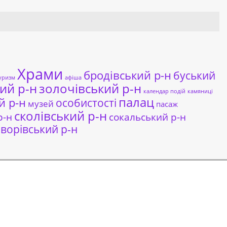
Храми
бродівський р-н
буський
уризм
афіша
ий р-н
золочівський р-н
календар подій
камяниці
палац
й р-н
особистості
музей
пасаж
сколівський р-н
сокальський р-н
р-н
ворівський р-н