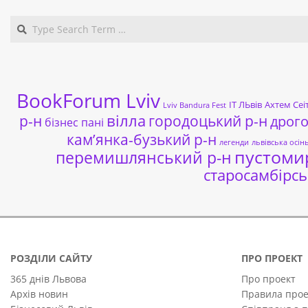
BookForum Lviv
ІТ ЛЬвів
Ахтем Сеі
Lviv Bandura Fest
р-н
вілла
городоцький р-н
дрог
бізнес пані
кам’янка-бузький р-н
легенди
львівська осін
пустоми
перемишлянський р-н
старосамбірсь
РОЗДІЛИ САЙТУ
ПРО ПРОЕКТ
365 днів Львова
Про проект
Архів новин
Правила прое