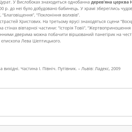
Щурат.
У Вислобоках знаходиться однобанна
дерев’яна церква 
1900 р. до неї було добудовано бабинець. У храмі збереглись чуд
 “Благовіщення”, “Поклоніння волхвів”.
страстей Христових. На третьому ярусі знаходяться сцени “Воскр
 на стінах вівтарної частини: “Історія Товії”, “Жертвоприношенн
енними дверима можна побачити віршований панегірик на честь 
 єпископа Лева Шептицького.
вихідні. Частина І. Північ. Путівник. – Львів: Ладекс, 2009