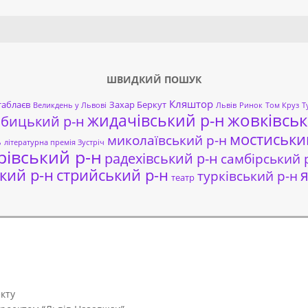
Search
ШВИДКИЙ ПОШУК
Кляштор
таблаєв
Захар Беркут
Великдень у Львові
Львів
Ринок
Том Круз
Т
жовківськ
жидачівський р-н
обицький р-н
мостиськи
миколаївський р-н
ь
літературна премія Зустріч
рівський р-н
радехівський р-н
самбірський 
кий р-н
стрийський р-н
я
турківський р-н
театр
кту