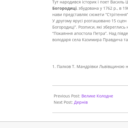
Тут народився історик і поет Василь 
Богородиці
, збудована у 1762 р., в 
нави представляє сюжети “Стрітення”,
У другому ярусі розташовано 15 сцен 
Богородиці”. Розписи, які збереглись
“Покаяння апостола Петра”. Над півд
володаря села Казимира Правдича та
1. Палков Т. Мандрівки Львівщиною на 
2020-
10-
Previous Post:
Велике Колодне
16
Next Post:
Дернів