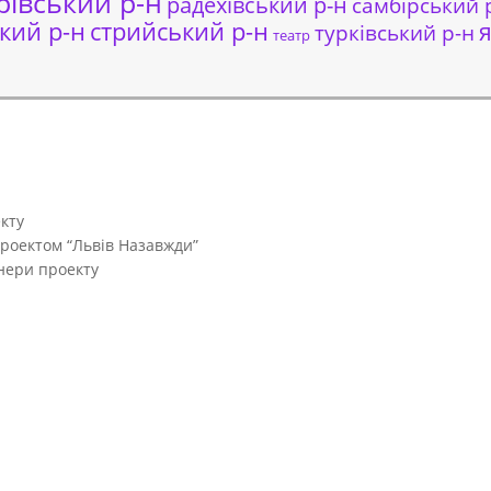
рівський р-н
радехівський р-н
самбірський 
кий р-н
стрийський р-н
я
турківський р-н
театр
кту
проектом “Львів Назавжди”
тнери проекту