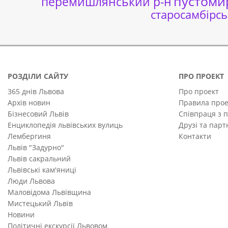
пустоми
перемишлянський р-н
старосамбірсь
РОЗДІЛИ САЙТУ
ПРО ПРОЕКТ
365 днів Львова
Про проект
Архів новин
Правила прое
Бізнесовий Львів
Співпраця з 
Енциклопедія львівських вулиць
Друзі та пар
Лембергиня
Контакти
Львів "Задурно"
Львів сакральний
Львівські кам'яниці
Люди Львова
Маловідома Львівщина
Мистецький Львів
Новини
Політичні екскурсії Львовом