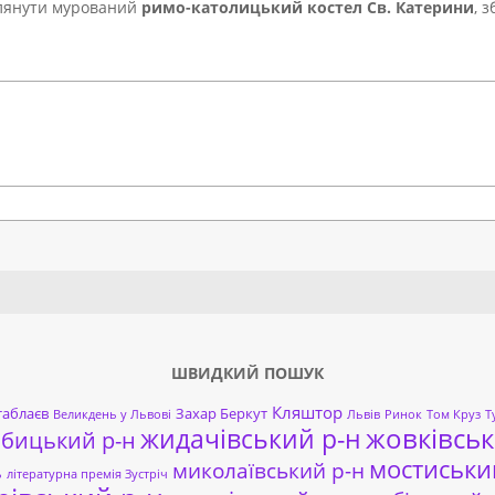
глянути мурований
римо-католицький костел Св. Катерини
, 
Search
ШВИДКИЙ ПОШУК
Кляштор
таблаєв
Захар Беркут
Великдень у Львові
Львів
Ринок
Том Круз
Т
жовківськ
жидачівський р-н
обицький р-н
мостиськи
миколаївський р-н
ь
літературна премія Зустріч