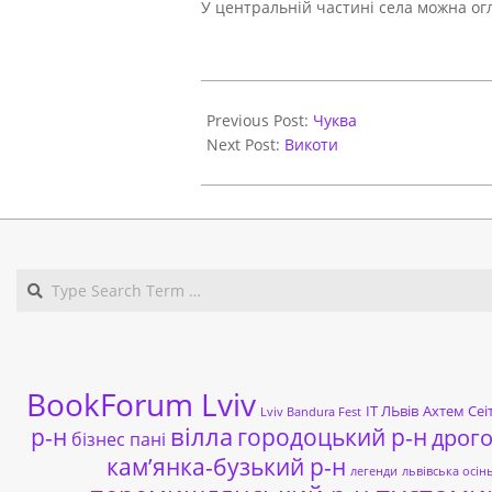
У центральній частині села можна о
2020-
10-
Previous Post:
Чуква
16
Next Post:
Викоти
BookForum Lviv
ІТ ЛЬвів
Ахтем Сеі
Lviv Bandura Fest
р-н
вілла
городоцький р-н
дрог
бізнес пані
кам’янка-бузький р-н
легенди
львівська осін