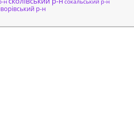
сколівський р-н
сокальський р-н
р-н
ворівський р-н