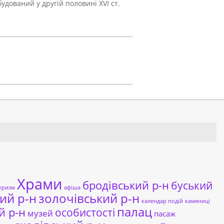
збудований у другій половині XVI ст.
Храми
бродівський р-н
буський
уризм
афіша
ий р-н
золочівський р-н
календар подій
камяниці
палац
й р-н
особистості
музей
пасаж