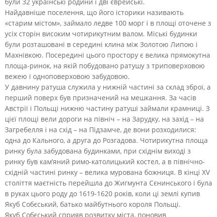
були 32 українські родини і дві єврейські.
Найдавніше поселення, що його історики називають
«старим містом», займало ледве 100 морг і в площі оточене з
усіх сторін високим чотирикутним валом. Міські будинки
були розташовані в середині клина між Золотою Липою і
Махнівкою. Посередині цього простору є велика прямокутна
площа-ринок, на якій побудовано ратушу з триповерховою
вежею і одноповерховою забудовою.
У давнину ратуша служила у нижній частині за склад зброї, а
перший поверх був призначений на мешкання. За часів
Австрії і Польщі нижню частину ратуші займали крамниці. З
цієї площі вели дороги на північ – на Зарудку, на захід – на
Загребелля і на схід – на Підзамче, де вони розходилися:
одна до Кального, а друга до Розгадова. Чотирикутна площа
ринку була забудована будинками, при східнім виході з
ринку був кам’яний римо-католицький костел, а в північно-
східній частині ринку – велика мурована божниця. В кінці XV
століття маєтність перейшла до Жигмунта Сєнинського і була
в руках цього роду до 1619-1620 років, коли ці землі купив
Якуб Собєський, батько майбутнього короля Польщі.
Якуб Собєський сприяв розвитку міста, поновив