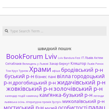
Search
ШВИДКИЙ ПОШУК
BookForum Lviv
ІТ ЛЬвів
Ахтем
Lviv Bandura Fest
Кляштор
Сеітаблаєв
Захар Беркут
Великдень у Львові
Львів
Ринок
Храми
бродівський р-н
Том Круз
Туризм
афіша
буський р-н
вілла
городоцький
бізнес пані
жидачівський р-н
р-н
дрогобицький р-н
жовківський р-н
золочівський р-н
кам’янка-бузький р-н
календар подій
камяниці
легенди
миколаївський р-н
львівська осінь
літературна премія Зустріч
палац
мостиський р-н
особистості
музей