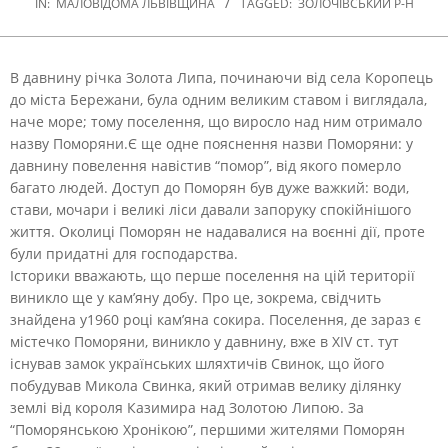
IN:
МАЛОВІДОМА ЛЬВІВЩИНА
TAGGED:
ЗОЛОЧІВСЬКИЙ Р-Н
В давнину річка Золота Липа, починаючи від села Коропець
до міста Бережани, була одним великим ставом і виглядала,
наче море; тому поселення, що виросло над ним отримало
назву Поморяни.
Є ще одне пояснення назви Поморяни: у
давнину повелення навістив “помор”, від якого померло
багато людей. Доступ до Поморян був дуже важкий: води,
стави, мочари і великі ліси давали запоруку спокійнішого
життя. Околиці Поморян не надавалися на воєнні дії, проте
були придатні для господарства.
Історики вважають, що перше поселення на цій території
виникло ще у кам’яну добу. Про це, зокрема, свідчить
знайдена у1960 році кам’яна сокира. Поселення, де зараз є
містечко Поморяни, виникло у давнину, вже в XIV ст. тут
існував замок українських шляхтичів Свинок, що його
побудував Микола Свинка, який отримав велику ділянку
землі від короля Казимира над Золотою Липою. За
“Поморянською Хронікою”, першими жителями Поморян