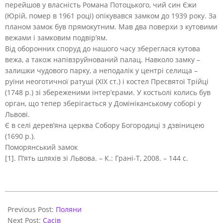
перейшов у власність Романа Потоцького, чий син Єжи
(Юрій, помер в 1961 році) опікувався замком до 1939 року. За
планом замок був прямокутним. Мав два поверхи з кутовими
вежами і замковим подвір’ям.
Від оборонних споруд до нашого часу збереглася кутова
вежа, а також напівзруйнований палац. Навколо замку –
залишки чудового парку, а неподалік у центрі селища –
руїни неоготичної ратуші (ХІХ ст.) і костел Пресвятої Трiйцi
(1748 р.) зі збереженими інтер’єрами. У костьолі колись був
орган, що тепер зберігається у Домініканському соборі у
Львові.
Є в селі дерев’яна церква Собору Богородицi з дзвіницею
(1690 р.).
Поморянський замок
[1]. П’ять шляхів зі Львова. – К.: Грані-Т, 2008. – 144 с.
2020-
10-
Previous Post:
Поляни
16
Next Post:
Сасів