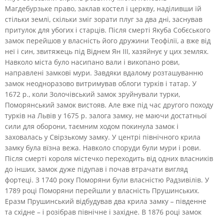
Магдебурзьке право, заклав костел і церкву, наділивши їй
стільки землі, скільки зміг зорати плуг за два дні, заснував
притулок для убогих і старців. Після смерті Якуба Собєського
замок перейшов у власність його дружини Теофілії, а вже від
неї і син, звитяжець під Віднем Ян ІІІ, хазяйнує у цих землях.
Навколо міста було насипано вали і викопано рови,
направлені замкові мури. Завдяки вдалому розташуванню
замок неодноразово витримував облоги турків і татар. У
1672 р., коли Золочівський замок зруйнували турки,
Поморянський замок вистояв. Але вже під час другого походу
турків на Львів у 1675 р. залога замку, не маючи достатньої
сили для оборони, таємним ходом покинула замок і
заховалась у Свірзькому замку. У центрі північного крила
замку була вїзна вежа. Навколо споруди були мури і рови.
Після смерті короля містечко переходить від одних власників
до інших, замок дуже підупав і почав втрачати вигляд
фортеці. З 1740 року Поморяни були власністю Радзивілів. У
1789 році Поморяни перейшли у власність Прушинських.
Еразм Прушинський відбудував два крила замку – південне
та східне – і розібрав північне і західне. В 1876 році замок