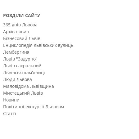
РОЗДІЛИ САЙТУ
365 днів Львова
Архів новин
Бізнесовий Львів
Енциклопедія львівських вулиць
Лембергиня
Львів "Задурно"
Львів сакральний
Львівські кам'яниці
Люди Львова
Маловідома Львівщина
Мистецький Львів
Новини
Політичні екскурсії Львовом
Статті