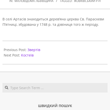
IN:
МАЛОВІДОМА ЛЬВІВЩИНА
TAGGED:
ЖОВКІВСЬКИЙ Р-Н
В селі Артасів знаходиться дерев’яна церква Св. Параскеви
П’ятниці, збудована у 1748 р. та дзвіниця того ж періоду.
2020-
10-
Previous Post:
Звертів
16
Next Post:
Костеїв
Search
ШВИДКИЙ ПОШУК