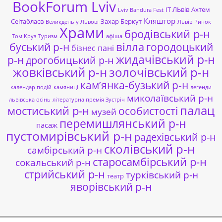
BookForum Lviv
ІТ ЛЬвів
Ахтем
Lviv Bandura Fest
Кляштор
Сеітаблаєв
Захар Беркут
Великдень у Львові
Львів
Ринок
Храми
бродівський р-н
Том Круз
Туризм
афіша
буський р-н
вілла
городоцький
бізнес пані
жидачівський р-н
р-н
дрогобицький р-н
жовківський р-н
золочівський р-н
кам’янка-бузький р-н
календар подій
камяниці
легенди
миколаївський р-н
львівська осінь
літературна премія Зустріч
палац
мостиський р-н
особистості
музей
перемишлянський р-н
пасаж
пустомирівський р-н
радехівський р-н
сколівський р-н
самбірський р-н
старосамбірський р-н
сокальський р-н
стрийський р-н
турківський р-н
театр
яворівський р-н