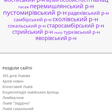
музей
перемишлянський р-н
пасаж
пустомирівський р-н
радехівський р-н
сколівський р-н
самбірський р-н
старосамбірський р-н
сокальський р-н
стрийський р-н
турківський р-н
театр
яворівський р-н
РОЗДІЛИ САЙТУ
365 днів Львова
Архів новин
Бізнесовий Львів
Енциклопедія львівських вулиць
Лембергиня
Львів "Задурно"
Львів сакральний