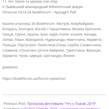
11. Ніч поезії та музики non-stop
X Львівський міжнародний бібліотечний форум
Почесна гостя 26 BookForum – Арундаті Рой
Країни-учасниці 26 BookForum: Австрія, Азербайджан,
Білорусь, Болгарія, Боснія і Герцоговина, Велика Британія,
Греція, Грузія, Ізраїль, Іран, Індія, Італія, Іспанія, Канада,
Литва, Ліван, Македонія, Нідерланди, Німеччина, Норвегія,
Польща, Португалія, Палестина (Ґаза), Сербія, Словаччина,
Словенія, Сполучені Штати Америки, Туреччина, Франція,
Хорватія, Чехія, Швеція, Шотландія, Японія.
Джерело:
https://bookforum.ua/forum-vydavtsiv/
2019-
08-
Previous Post:
Програма фестивалю “Ніч у Львові 2019”
07
Next Post:
LVIV ECO FORUM 2019 – генеруємо еко-політику