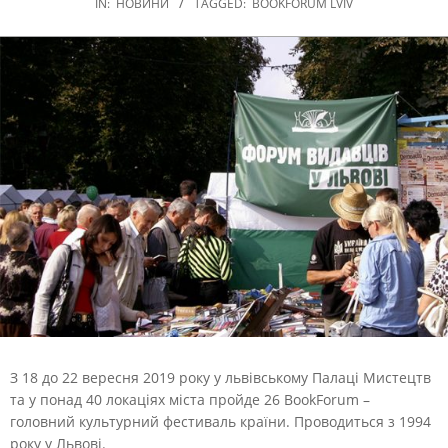
IN:
НОВИНИ
TAGGED:
BOOKFORUM LVIV
З 18 до 22 вересня 2019 року у львівському Палаці Мистецтв
та у понад 40 локаціях міста пройде 26 BookForum –
головний культурний фестиваль країни. Проводиться з 1994
року у Львові.