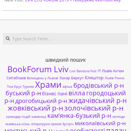
Search
ШВИДКИЙ ПОШУК
BookForum Lviv
ІТ ЛЬвів
Ахтем
Lviv Bandura Fest
Кляштор
Сеітаблаєв
Захар Беркут
Великдень у Львові
Львів
Ринок
Храми
бродівський р-н
Том Круз
Туризм
афіша
буський р-н
вілла
городоцький
бізнес пані
жидачівський р-н
р-н
дрогобицький р-н
жовківський р-н
золочівський р-н
кам’янка-бузький р-н
календар подій
камяниці
легенди
миколаївський р-н
львівська осінь
літературна премія Зустріч
палац
мостиський р-н
особистості