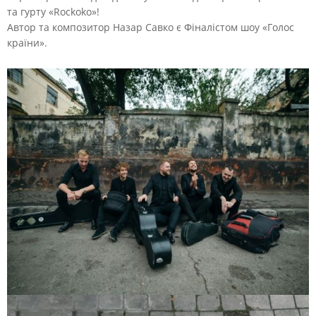
та гурту «Rockoko»!
Автор та композитор Назар Савко є Фіналістом шоу «Голос
країни».