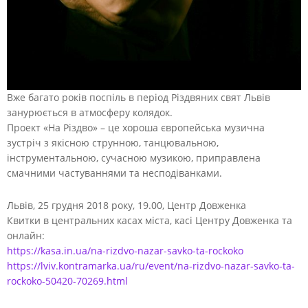
Вже багато років поспіль в період Різдвяних свят Львів
занурюється в атмосферу колядок.
Проект «На Різдво» – це хороша європейська музична
зустріч з якісною струнною, танцювальною,
інструментальною, сучасною музикою, приправлена
смачними частуваннями та несподіванками.
Львів, 25 грудня 2018 року, 19.00, Центр Довженка
Квитки в центральних касах міста, касі Центру Довженка та
онлайн:
https://kasa.in.ua/na-rizdvo-nazar-savko-ta-rockoko
https://lviv.kontramarka.ua/ru/event/na-rizdvo-nazar-savko-ta-
rockoko-50420-70269.html