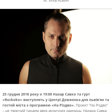
IN:
АРХІВ НОВИН
25 грудня 2018 року о 19:00 Назар Савко та гурт
«Rockoko» виступлять у Центрі Довженка для львів’ян та
гостей міста з програмою «На Різдво».
Проект “На Різдво”
– це творчий тандем двох музичних одиниць: Назара Савка