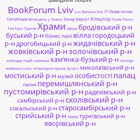
ШВИДКИЙ ПОШУК
BookForum Lviv
ІТ ЛЬвів
Ахтем
Lviv Bandura Fest
Кляштор
Сеітаблаєв
Захар Беркут
Великдень у Львові
Львів
Ринок
Храми
бродівський р-н
Том Круз
Туризм
афіша
буський р-н
вілла
городоцький
бізнес пані
жидачівський р-н
р-н
дрогобицький р-н
жовківський р-н
золочівський р-н
кам’янка-бузький р-н
календар подій
камяниці
легенди
миколаївський р-н
львівська осінь
літературна премія Зустріч
палац
мостиський р-н
особистості
музей
перемишлянський р-н
пасаж
пустомирівський р-н
радехівський р-н
сколівський р-н
самбірський р-н
старосамбірський р-н
сокальський р-н
стрийський р-н
турківський р-н
театр
яворівський р-н