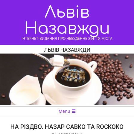
Skip
Львів
to
content
Назавжди
ІНТЕРНЕТ-ВИДАННЯ ПРО НЕБУДЕННЕ ЖИТТЯ МІСТА
ЛЬВІВ НАЗАВЖДИ
Navigation
Menu
Menu
НА РІЗДВО. НАЗАР САВКО ТА ROCKOKO