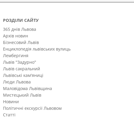
РОЗДІЛИ САЙТУ
365 днів Львова
Архів новин
Бізнесовий Львів
Енциклопедія львівських вулиць
Лембергиня
Львів "Задурно"
Львів сакральний
Львівські кам'яниці
Люди Львова
Маловідома Львівщина
Мистецький Львів
Новини
Політичні екскурсії Львовом
Статті