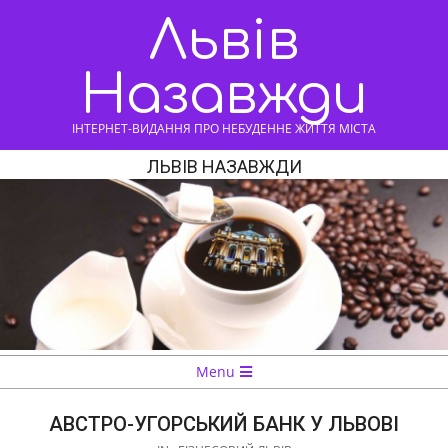
Skip
Львів
to
content
Назавжди
ІНТЕРНЕТ-ВИДАННЯ ПРО НЕБУДЕННЕ ЖИТТЯ МІСТА
ЛЬВІВ НАЗАВЖДИ
Navigation
Menu
Menu
АВСТРО-УГОРСЬКИЙ БАНК У ЛЬВОВІ