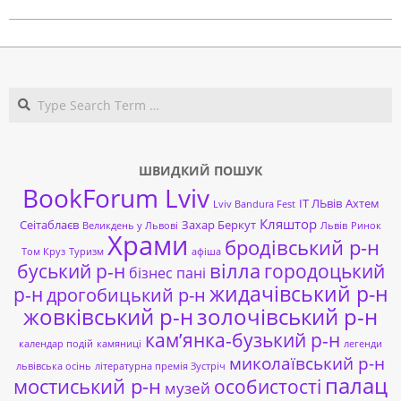
Search
ШВИДКИЙ ПОШУК
BookForum Lviv
ІТ ЛЬвів
Ахтем
Lviv Bandura Fest
Кляштор
Сеітаблаєв
Захар Беркут
Великдень у Львові
Львів
Ринок
Храми
бродівський р-н
Том Круз
Туризм
афіша
буський р-н
вілла
городоцький
бізнес пані
жидачівський р-н
р-н
дрогобицький р-н
жовківський р-н
золочівський р-н
кам’янка-бузький р-н
календар подій
камяниці
легенди
миколаївський р-н
львівська осінь
літературна премія Зустріч
палац
мостиський р-н
особистості
музей