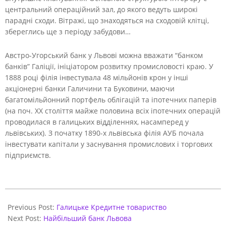
центральний операційний зал, до якого ведуть широкі
парадні сходи. Вітражі, що знаходяться на сходовій клітці,
збереглись ще з періоду забудови…
Австро-Угорський банк у Львові можна вважати “банком
банків” Галіції, ініціатором розвитку промисловості краю. У
1888 році філія інвестувала 48 мільйонів крон у інші
акціонерні банки Галичини та Буковини, маючи
багатомільйонний портфель облігацій та іпотечних паперів
(на поч. XX століття майже половина всіх іпотечних операцій
проводилася в галицьких відділеннях, насамперед у
львівських). З початку 1890-х львівська філія АУБ почала
інвестувати капітали у заснування промислових і торгових
підприємств.
2018-
02-
Previous Post:
Галицьке Кредитне товариство
20
Next Post:
Найбільший банк Львова