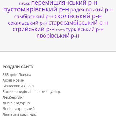
перемишлянський р-н
пасаж
пустомирівський р-н
радехівський р-н
сколівський р-н
самбірський р-н
старосамбірський р-н
сокальський р-н
стрийський р-н
турківський р-н
театр
яворівський р-н
РОЗДІЛИ САЙТУ
365 днів Львова
Архів новин
Бізнесовий Львів
Енциклопедія львівських вулиць
Лембергиня
Львів "Задурно"
Львів сакральний
Львівські кам'яниці