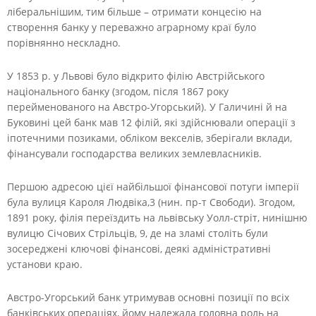
ліберальнішим, тим більше – отримати концесію на
створення банку у переважно аграрному краї було
порівнянно нескладно.
У 1853 p. у Львові було відкрито філію Австрійського
національного банку (згодом, після 1867 року
перейменованого на Австро-Угорський). У Галичині й на
Буковині цей банк мав 12 філій, які здійснювали операції з
іпотечними позиками, обліком векселів, зберігали вклади,
фінансували господарства великих землевласників.
Першою адресою цієї найбільшої фінансової потуги імперії
була вулиця Кароля Людвіка,3 (нин. пр-т Свободи). Згодом,
1891 року, філія переїздить на львівську Уолл-стріт, нинішню
вулицю Січових Стрільців, 9, де на зламі століть були
зосереджені ключові фінансові, деякі адміністративні
установи краю.
Австро-Угорський банк утримував основні позиції по всіх
банківських операціях, йому належала головна роль на