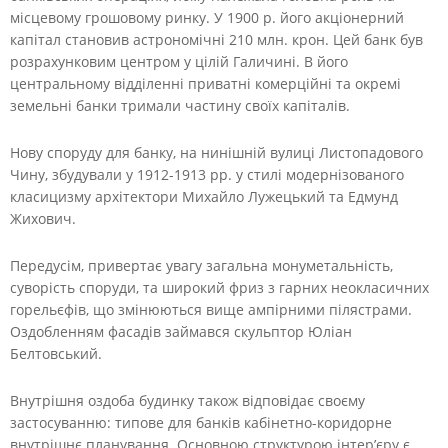
місцевому грошовому ринку. У 1900 р. його акціонерний
капітал становив астрономічні 210 млн. крон. Цей банк був
розрахунковим центром у цілій Галичині. В його
центральному відділенні приватні комерційні та окремі
земельні банки тримали частину своїх капіталів.
Нову споруду для банку, на нинішній вулиці Листопадового
Чину, збудували у 1912-1913 рр. у стилі модернізованого
класицизму архітектори Михайло Лужецький та Едмунд
Жихович.
Передусім, привертає увагу загальна монуметальність,
суворість споруди, та широкий фриз з гарних неокласичних
горельєфів, що змінюються вище ампірними пілястрами.
Оздобленням фасадів займався скульптор Юліан
Белтовський.
Внутрішня оздоба будинку також відповідає своєму
застосуванню: типове для банків кабінетно-коридорне
внутрішнє планування. Основною структурою інтер’єру є